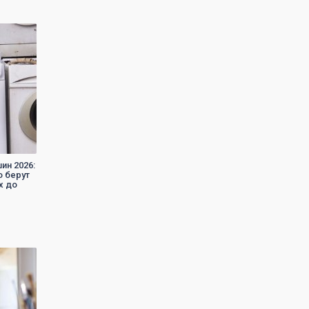
ин 2026:
о берут
х до