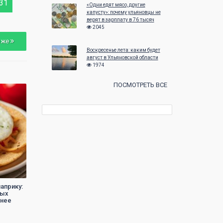
31
29
30
27
28
29
«Одни едят мясо, другие
капусту»: почему ульяновцы не
верят в зарплату в 76 тысяч
2045
зже
Воскресенье лета: каким будет
август в Ульяновской области
1974
ПОСМОТРЕТЬ ВСЕ
априку:
ных
тнее