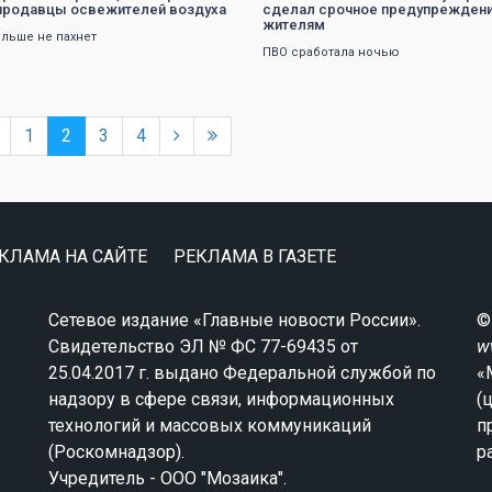
продавцы освежителей воздуха
сделал срочное предупрежден
жителям
льше не пахнет
ПВО сработала ночью
1
2
3
4
КЛАМА НА САЙТЕ
РЕКЛАМА В ГАЗЕТЕ
Сетевое издание «Главные новости России».
©
Свидетельство ЭЛ № ФС 77-69435 от
w
25.04.2017 г. выдано Федеральной службой по
«
надзору в сфере связи, информационных
(
технологий и массовых коммуникаций
п
(Роскомнадзор).
р
Учредитель - ООО "Мозаика".