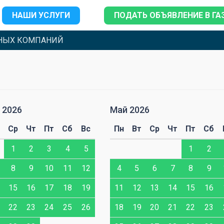
НАШИ УСЛУГИ
ПОДАТЬ ОБЪЯВЛЕНИЕ В ГА
НЫХ КОМПАНИЙ
 2026
Май 2026
Ср
Чт
Пт
Сб
Вс
Пн
Вт
Ср
Чт
Пт
Сб
1
2
3
4
5
1
2
8
9
10
11
12
4
5
6
7
8
9
15
16
17
18
19
11
12
13
14
15
16
22
23
24
25
26
18
19
20
21
22
23