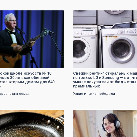
0
0
ской школе искусств № 10
Свежий рейтинг стиральных маш
лось 30 лет: как обычный
не только LG и Samsung — вот чт
стал вторым домом для 640
умные покупатели от бюджетны
в
премиальных
оров, одна семья
Узкие и тихие победили
0
0