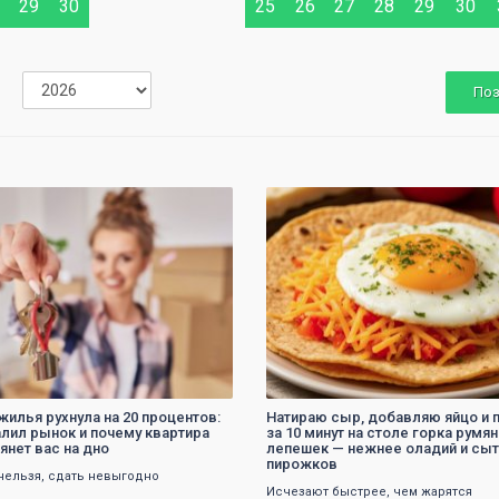
29
30
25
26
27
28
29
30
По
0
0
жилья рухнула на 20 процентов:
Натираю сыр, добавляю яйцо и п
алил рынок и почему квартира
за 10 минут на столе горка румя
янет вас на дно
лепешек — нежнее оладий и сы
пирожков
нельзя, сдать невыгодно
Исчезают быстрее, чем жарятся