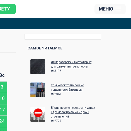
ЗЕТУ
МЕНЮ
САМОЕ ЧИТАЕМОЕ
Императорский мост открыт
Июнь 2026
Июль 2026
для движения транспорта
3198
Вс
Пн
Вт
Ср
Чт
Пт
Сб
Вс
Пн
Вт
Ср
Ульяновск топливом не
3
1
2
3
4
5
6
7
1
поделился с Барышом
2861
10
8
9
10
11
12
13
14
6
7
8
В Ульяновске перекрыли улицу
17
15
16
17
18
19
20
21
13
14
15
Ефремова: причина и сроки
ограничений
24
22
23
24
25
26
27
28
20
21
22
2777