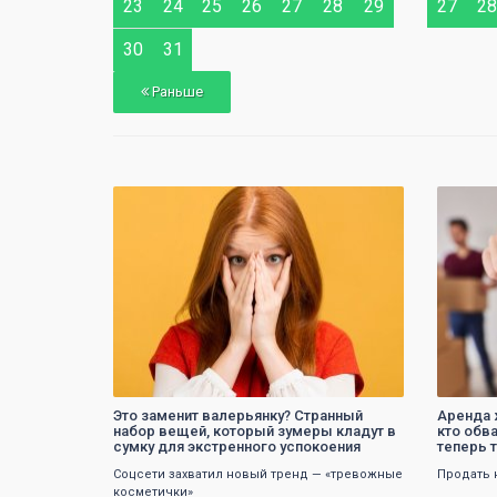
28
23
24
25
26
27
28
29
27
28
30
31
Раньше
0
Это заменит валерьянку? Странный
Аренда 
набор вещей, который зумеры кладут в
кто обв
сумку для экстренного успокоения
теперь т
Соцсети захватил новый тренд — «тревожные
Продать 
косметички»