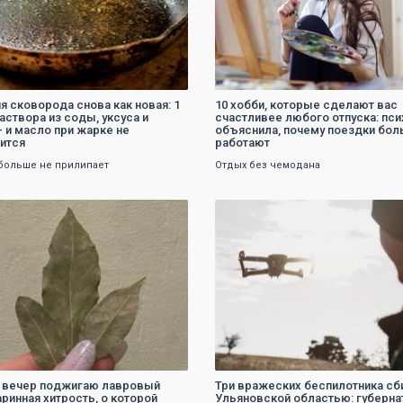
я сковорода снова как новая: 1
10 хобби, которые сделают вас
аствора из соды, уксуса и
счастливее любого отпуска: пс
— и масло при жарке не
объяснила, почему поездки бол
ится
работают
больше не прилипает
Отдых без чемодана
0
0
 вечер поджигаю лавровый
Три вражеских беспилотника сб
аринная хитрость, о которой
Ульяновской областью: губерна