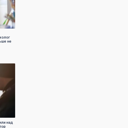
ихолог
ьше не
или над
тор