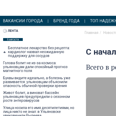
ВАКАНСИИ ГОРОДА
БРЕНД ГОДА
ТОП НАДЕЖ
ЛЕНТА
Главная
Новост
6 августа
Бесплатное лекарство без рецепта:
С нача
кардиолог назвал неожиданную
поддержку для сосудов
Голова болит не из-за космоса:
Всего в 
ульяновцам дали спокойный прогноз
магнитного поля
Буквы видите идеально, а болезнь уже
развивается: ульяновцам объяснили
опасность обычной проверки зрения
Живот болит, а виноват бассейн:
ульяновцев предупредили о сезонном
росте энтеровирусов
Улица носила его имя десятилетиями, но
лица никто не знал: в Ульяновске
увековечили Рылеева