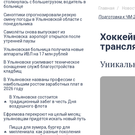
столкнулась с большегрузом, водитель в
больнице
Главная
Новос
Синоптики спрогнозировали резкую
Подготовка к ЧМ-
смену погоды в Ульяновской области с
понедельника
Самолёты снова выпускают из
Хоккейн
Ульяновска: аэропорт открылся после
утренней паузы
трансл
Ульяновская больница получила новые
аппараты ИВЛ на 17 млн рублей
Уникальн
В Ульяновске усиливают техническое
оснащение служб благоустройства
кладбищ
В Ульяновске названы профессии с
наибольшим ростом заработных плат в
2026 году
В Ульяновске состоится
традиционный забег в честь Дня
воздушного флота
Ефремова перекроют на целый месяц:
ульяновцам придётся искать новый путь
Пицца для зумера, бургер для
миллениала: как разные поколения