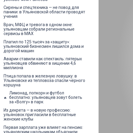
Сирены и спецтехника — не повод для
паники: в Ульяновской области проводят
учения
Врач, МФЦ и тревога в одном окне:
ульяновцам собрали региональные
сервисы в MAX
Платил по 125 тысяч за «защиту»:
ульяновский бизнесмен лишился дома и
дорогой машин
Аварии ставили как спектакль: пятерых
ульяновцев обвиняют в хищении 4,6
миллиона
Птица попала в железную ловушку: в
Ульяновске из тепловоза спасли чёрного
коршуна
Лимонад, попкорн и футбол
бесплатно: ульяновцев зовут болеть
за «Волгу» в парк
Из декрета — в новую профессию:
ульяновок пригласили в бесплатные
женские клубы
Первая зарплата уже влияет на пенсию:
ульяновским школьникам объяснили