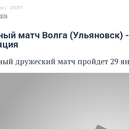
ти
СПОРТ
2016
ый матч Волга (Ульяновск) -
яция
ый дружеский матч пройдет 29 янв