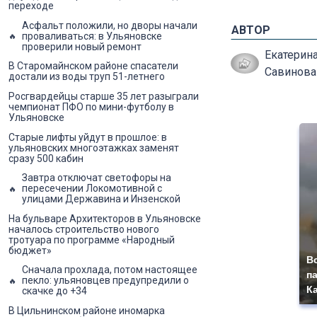
переходе
Асфальт положили, но дворы начали
АВТОР
проваливаться: в Ульяновске
проверили новый ремонт
Екатерин
В Старомайнском районе спасатели
Савинова
достали из воды труп 51-летнего
Росгвардейцы старше 35 лет разыграли
чемпионат ПФО по мини-футболу в
Ульяновске
Старые лифты уйдут в прошлое: в
ульяновских многоэтажках заменят
сразу 500 кабин
Завтра отключат светофоры на
пересечении Локомотивной с
улицами Державина и Инзенской
На бульваре Архитекторов в Ульяновске
началось строительство нового
тротуара по программе «Народный
бюджет»
В
Сначала прохлада, потом настоящее
п
пекло: ульяновцев предупредили о
К
скачке до +34
В Цильнинском районе иномарка