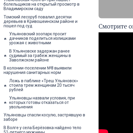
болельщиков на открытый просмотр в
Владимирском саду
Томский лесоруб повалил десятки
деревьев в Кривошеинском районе и
Смотрите он
пошел под суд
Ульяновский зоопарк просит
дачников поделиться излишками
урожая с животными
В Ульяновске задержан ранее
судимый за грабеж женщины в
Заволжском районе
В колонии-поселении №8 выявили
нарушения санитарных норм
Ложь в паблике «Треш Ульяновск»
стоила трем женщинам 20 тысяч
рублей
Ульяновцы назвали условия, при
которых готовы отказаться от
увольнения
Ульяновцы спасли косулю, застрявшую в
заборе
В Волге у села Берёзовка найдено тело
51-летнего мужчины