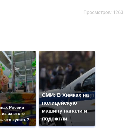
Просмотров: 1263
СМИ: В Химках на
полицейскую
инах России
машину напали и
 из-за этого
подожгли.
а: что купить?