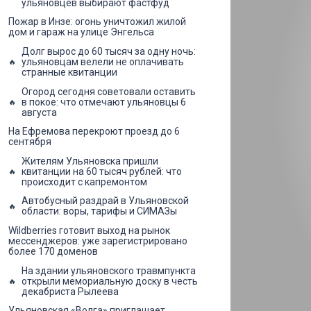
ульяновцев выбирают фастфуд
Пожар в Инзе: огонь уничтожил жилой
дом и гараж на улице Энгельса
Долг вырос до 60 тысяч за одну ночь:
ульяновцам велели не оплачивать
странные квитанции
Огород сегодня советовали оставить
в покое: что отмечают ульяновцы 6
августа
На Ефремова перекроют проезд до 6
сентября
Жителям Ульяновска пришли
квитанции на 60 тысяч рублей: что
происходит с капремонтом
Автобусный раздрай в Ульяновской
области: воры, тарифы и СИМАЗы
Wildberries готовит выход на рынок
мессенджеров: уже зарегистрировано
более 170 доменов
На здании ульяновского травмпункта
открыли мемориальную доску в честь
декабриста Рылеева
Ульяновская «Волга» приглашает