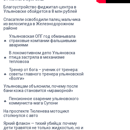
Благоустройство фиджитал-центра в
Ульяновске обойдется в 8 млн рублей
Спасатели освободили палец мальчика
из велосипеда в Железнодорожном
районе
Ульяновская ОПГ год обманывала
страховые компании фальшивыми
авариями
В локомотивном депо Ульяновска
птица застряла в механизме
тепловоза
Тренер от бога – ученик от тренера:
советы главного тренера ульяновской
«Волги»
Ульяновцам объяснили, почему после
бани кожа становится «мраморной»
Пенсионное озарение ульяновского
коммуниста-мага Супони
На проспекте Тюленева мотоцикл
столкнулся с авто
Яркий флакон — тихий убийца: почему
дети травятся не только жидкостью, но и