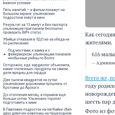
важное условие
Пять занятий — и фильм покажут на
большом экране: ульяновских
подростков зовут в кино
Результат за 15 минут и без паспорта:
ульяновцев пригласили бесплатно
проверить ВИЧ-статус
Как сегодн
Убийце отказали в УДО из-за обеда не
жителями.
по расписанию
Под мостами, к замку и с
616 мал
фейерверком: ульяновцам показали
необычные рейсы по Волге
— Админис
Осторожно, еда: кардиолог объяснила,
какие «полезные» продукты на самом
деле вредны для сердца
Всего же, п
Две тысячи квадратов за сутки:
ульяновские дорожники прошлись от
году родил
Кротовки до Арского
новорожден
До отопления месяц, а порывов ещё
больше сотни: Ульяновск торопят
шесть пар 
подготовить к зиме
Фото из фо
В Павловке подросток на питбайке сбил
двух девочек-ровесниц на пешеходном