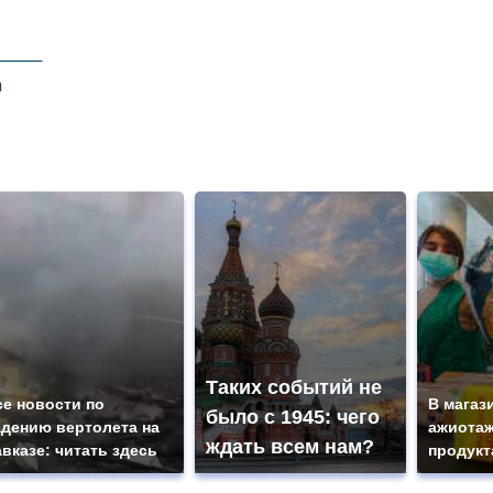
а
Таких событий не
се новости по
В магаз
было с 1945: чего
адению вертолета на
ажиотаж
ждать всем нам?
авказе: читать здесь
продукт