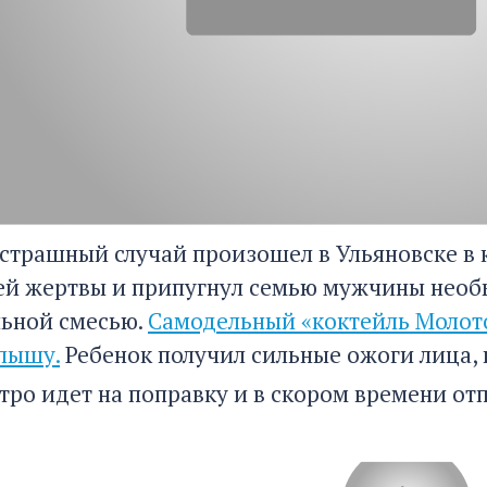
страшный случай произошел в Ульяновске в 
оей жертвы и припугнул семью мужчины необ
льной смесью.
Самодельный «коктейль Молото
лышу.
Ребенок получил сильные ожоги лица, 
ро идет на поправку и в скором времени от