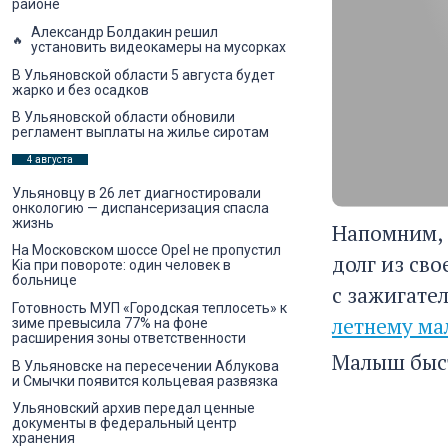
районе
Александр Болдакин решил
установить видеокамеры на мусорках
В Ульяновской области 5 августа будет
жарко и без осадков
В Ульяновской области обновили
регламент выплаты на жилье сиротам
4 августа
Ульяновцу в 26 лет диагностировали
онкологию — диспансеризация спасла
жизнь
Напомним, 
На Московском шоссе Opel не пропустил
долг из св
Kia при повороте: один человек в
больнице
с зажигате
Готовность МУП «Городская теплосеть» к
летнему ма
зиме превысила 77% на фоне
расширения зоны ответственности
Малыш быст
В Ульяновске на пересечении Аблукова
и Смычки появится кольцевая развязка
Ульяновский архив передал ценные
документы в федеральный центр
хранения