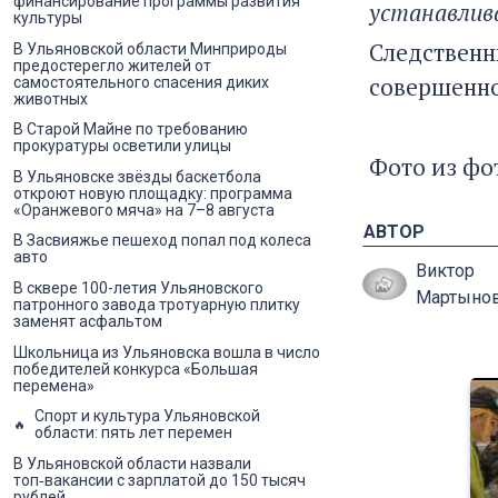
финансирование программы развития
устанавлив
культуры
Следственны
В Ульяновской области Минприроды
предостерегло жителей от
совершенно
самостоятельного спасения диких
животных
В Старой Майне по требованию
прокуратуры осветили улицы
Фото из фо
В Ульяновске звёзды баскетбола
откроют новую площадку: программа
«Оранжевого мяча» на 7–8 августа
АВТОР
В Засвияжье пешеход попал под колеса
авто
Виктор
В сквере 100-летия Ульяновского
Мартыно
патронного завода тротуарную плитку
заменят асфальтом
Школьница из Ульяновска вошла в число
победителей конкурса «Большая
перемена»
Спорт и культура Ульяновской
области: пять лет перемен
В Ульяновской области назвали
топ‑вакансии с зарплатой до 150 тысяч
рублей