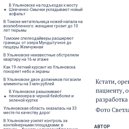
В Ульяновске на подъездах к мосту
Шевченко-Смычки укладывают новый
асфальт
В Томске метательница ножей напала на
возлюбленного: женщине грозит до 10
лет тюрьмы
Томские спелеодайверы расширяют
границы: от озера Мундштучное до
пещеры Жемчужная
В Ульяновске неизвестные обстреляли
квартиру на 16‑м этаже
Как 19-летний курсант из Ульяновска
покоряет небо и экраны
В Ульяновске двое должников погасили
Кстати, ор
алименты на 3 млн рублей
пациенту, о
В Ульяновске разыскивают
пенсионера в черной бейсболке и
разработка
зеленой куртке
Фото Светл
Ульяновская область оказалась на 33
месте по качеству дорог
В Ульяновске усилят контроль за
контейнерными площадками: в
АВТОР