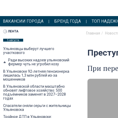
ВАКАНСИИ ГОРОДА
БРЕНД ГОДА
ТОП НАДЕЖ
ЛЕНТА
Главная
Новост
5 августа
Ульяновцы выберут лучшего
Престу
участкового
Ради высоких надоев ульяновский
фермер чуть не угробил козу
При пере
В Ульяновске 92‑летняя пенсионерка
лишилась 1,3 млн рублей из‑за
мошенников
В Ульяновской области масштабно
обновят лифтовое хозяйство: 500
подъёмников заменят в 2027–2028
годах
Спасатели сняли серьги с жительницы
Ульяновска
Тройное ДТП в Ульяновске: