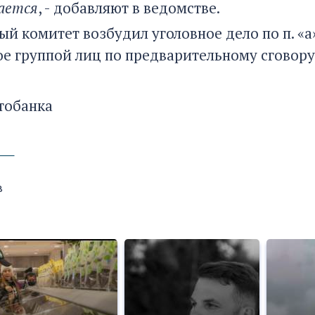
ается
, - добавляют в ведомстве.
й комитет возбудил уголовное дело по п. «а» 
е группой лиц по предварительному сговору
тобанка
в