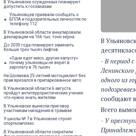
В Ульяновске осужденных планируют
допустить к госзаказам
Ульяновцев призвали сообщать о
БПЛА и подозрительных личностях по
телефону 112
В Ульяновской области аннулировали
декларации на 166 тыс. тонн зерна
В Ульяновс
До 2030 года планируют заменить
десятиклас
больше трех тысяч лифтов
«Одни едят мясо, другие капусту»:
- В период 
почему ульяновцы не верят в
зарплату в 76 тысяч
Ленинского 
На Шолмова 25-летний мотоциклист без
одного из г
прав врезался в припаркованное авто
подозревае
В Ульяновской области 6 августа
пройдут антитеррористические учения:
сообщают в
что нужно знать жителям
В Ульяновске вынесли приговор
Всего вымо
участникам нападения в трамвае
- У преступ
У школы № 7 в Ульяновске строят
спорткомплекс
Принадлежа
В Ульяновской области сократили