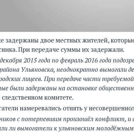
ке задержаны двое местных жителей, которые
сника. При передаче суммы их задержали.
с декабря 2015 года по февраль 2016 года подо
района Ульяновска, неоднократно вымогали де
ородских лицеев. При передаче части требуемой
мые были задержаны на остановке общественн
 следственном комитете.
гатели намеревались отнять у несовершеннол
ников с потерпевшим произошёл конфликт, и о
ли ли вымогатели к ульяновским молодёжным 