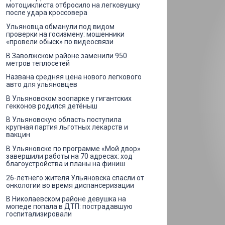
мотоциклиста отбросило на легковушку
после удара кроссовера
Ульяновца обманули под видом
проверки на госизмену: мошенники
«провели обыск» по видеосвязи
В Заволжском районе заменили 950
метров теплосетей
Названа средняя цена нового легкового
авто для ульяновцев
В Ульяновском зоопарке у гигантских
гекконов родился детёныш
В Ульяновскую область поступила
крупная партия льготных лекарств и
вакцин
В Ульяновске по программе «Мой двор»
завершили работы на 70 адресах: ход
благоустройства и планы на финиш
26-летнего жителя Ульяновска спасли от
онкологии во время диспансеризации
В Николаевском районе девушка на
мопеде попала в ДТП: пострадавшую
госпитализировали