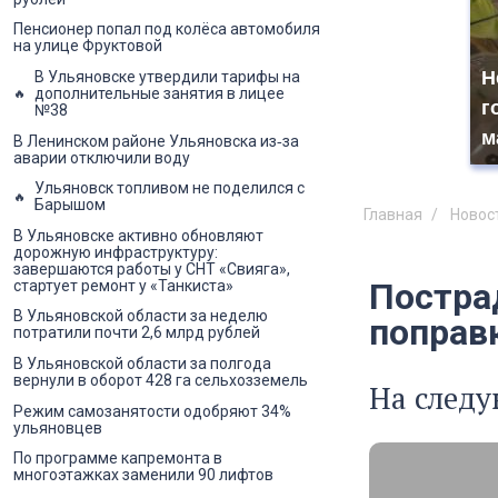
Пенсионер попал под колёса автомобиля
на улице Фруктовой
Н
В Ульяновске утвердили тарифы на
дополнительные занятия в лицее
г
№38
м
В Ленинском районе Ульяновска из‑за
аварии отключили воду
Ульяновск топливом не поделился с
Барышом
Главная
Новос
В Ульяновске активно обновляют
дорожную инфраструктуру:
завершаются работы у СНТ «Свияга»,
Постра
стартует ремонт у «Танкиста»
В Ульяновской области за неделю
поправ
потратили почти 2,6 млрд рублей
В Ульяновской области за полгода
вернули в оборот 428 га сельхозземель
На следу
Режим самозанятости одобряют 34%
ульяновцев
По программе капремонта в
многоэтажках заменили 90 лифтов