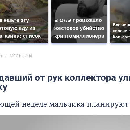
е ешьте эту
В ОАЭ произошло
Все нов
отовую еду из
жестокое убийство
падению
агазина: список
криптомиллионера
Кавказе
ти
МЕДИЦИНА
давший от рук коллектора ул
ку
ющей неделе мальчика планируют