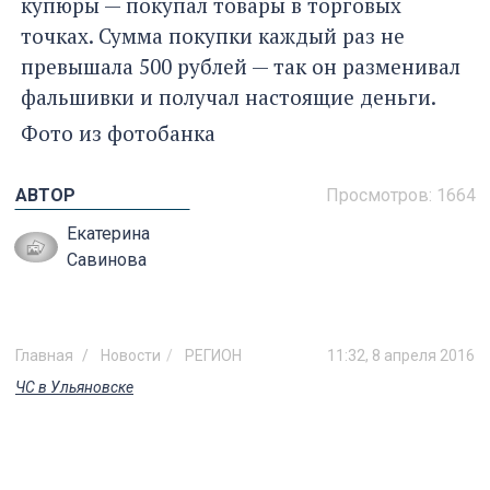
купюры — покупал товары в торговых
точках. Сумма покупки каждый раз не
превышала 500 рублей — так он разменивал
фальшивки и получал настоящие деньги.
Фото из фотобанка
АВТОР
Просмотров:
1664
Екатерина
Савинова
Главная
Новости
РЕГИОН
11:32, 8 апреля 2016
ЧС в Ульяновске
В Ульяновске начали вывозить
землю из района оползня