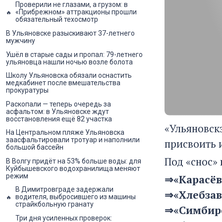
Проверили не глазами, а грузом: в
«Прибрежном» аттракционы прошли
обязательный техосмотр
В Ульяновске разыскивают 37-летнего
мужчину
Ушёл в старые сады и пропал: 79-летнего
ульяновца нашли ночью возле болота
Школу Ульяновска обязали оснастить
медкабинет после вмешательства
прокуратуры
Раскопали — теперь очередь за
асфальтом: в Ульяновске ждут
восстановления ещё 82 участка
«Ульяновск
На Центральном пляже Ульяновска
заасфальтировали тротуар и наполнили
присвоить 
большой бассейн
Под «снос» 
В Волгу придёт на 53% больше воды: для
Куйбышевского водохранилища меняют
режим
⇒«Карасёв
В Димитровграде задержали
⇒«Хлебзаво
водителя, выбросившего из машины
страйкбольную гранату
⇒«Симбирс
Три дня усиленных проверок: