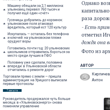
Однако воз
Машину обещали за 2,1 миллиона:
капитально 
ульяновец перевёл 760 тысяч и
получил ещё один «счёт»
раза дорож
Гусеницы добрались до корзинок:
ульяновские поля атаковал
- Есть прим
вредитель, который ест 120 культур
отметил Иг
Искупалась — осталась без телефона
и ключей: на ульяновском пляже
дождя она 
орудуют воры
Готовились почти год: 20 ульяновских
Фото из ар
школьников отправились бороться за
место среди лучших в ПФО
Половину уже сделали, половина
АВТОР
впереди: в Ульяновской области
отчитались о ремонте дорог
Кирпичев
Торговали прямо с земли — пришла
Антон
администрация: на Урицкого выписали
первые протоколы
7 августа
Руководитель продержался чуть больше
месяца: в «Ульяновскэнерго» снова
поменяли управление