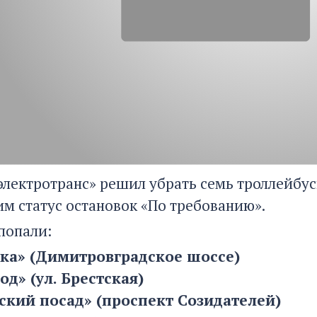
электротранс» решил убрать семь троллейбус
им статус остановок «По требованию».
попали:
ка» (Димитровградское шоссе)
д» (ул. Брестская)
кий посад» (проспект Созидателей)