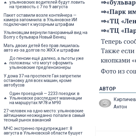
⇒«бульвар
ульяновских водителей будут ловить
на трезвость с 7 по 9 августа
⇒«Парк им
Пакет оставили возле контейнера —
⇒«ТЦ «Лен
камера запомнила: в Ульяновске ИИ
подключают к мусорным штрафам
⇒«ТЦ «Пару
Ульяновцам вернули панорамный вид на
Волгу с бульвара Новый Венец
Теперь соо
Мать двоих детей без прав лишилась
Также если
авто из-за долгов по ЖКХ и штрафам
кнопками «
До пенсии ещё далеко, а льготы уже
положены: что могут оформить
ульяновские предпенсионеры
Фото из со
У дома 37 на проспекте Гая запретили
остановку для всех машин, кроме
автобусов
АВТОР
Один проездной — 2233 поездки: в
Ульяновске расследуют махинации
Кирпичев
на маршрутах №78 и №90
Антон
27 человек на одно место: ульяновские
айтишники неожиданно попали в самый
тесный рынок вакансий
МЧС экстренно предупреждает: 8
августа в Ульяновской области бушует