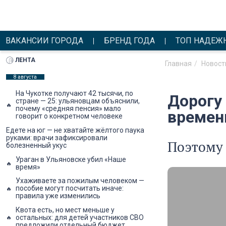
ВАКАНСИИ ГОРОДА
БРЕНД ГОДА
ТОП НАДЕЖ
ЛЕНТА
Главная
Новост
8 августа
На Чукотке получают 42 тысячи, по
Дорогу
стране — 25: ульяновцам объяснили,
почему «средняя пенсия» мало
времен
говорит о конкретном человеке
Едете на юг — не хватайте жёлтого паука
руками: врачи зафиксировали
Поэтому 
болезненный укус
Ураган в Ульяновске убил «Наше
время»
Ухаживаете за пожилым человеком —
пособие могут посчитать иначе:
правила уже изменились
Квота есть, но мест меньше у
остальных: для детей участников СВО
предложили отдельный бюджет