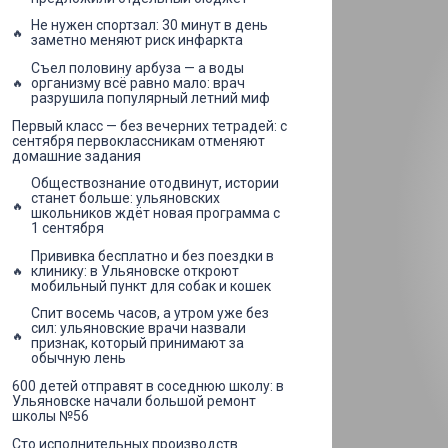
Не нужен спортзал: 30 минут в день
заметно меняют риск инфаркта
Съел половину арбуза — а воды
организму всё равно мало: врач
разрушила популярный летний миф
Первый класс — без вечерних тетрадей: с
сентября первоклассникам отменяют
домашние задания
Обществознание отодвинут, истории
станет больше: ульяновских
школьников ждёт новая программа с
1 сентября
Прививка бесплатно и без поездки в
клинику: в Ульяновске откроют
мобильный пункт для собак и кошек
Спит восемь часов, а утром уже без
сил: ульяновские врачи назвали
признак, который принимают за
обычную лень
600 детей отправят в соседнюю школу: в
Ульяновске начали большой ремонт
школы №56
Сто исполнительных производств