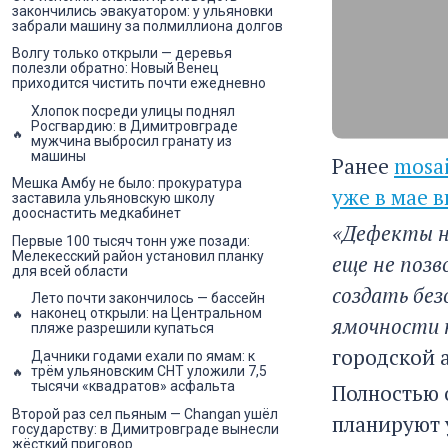
закончились эвакуатором: у ульяновки
забрали машину за полмиллиона долгов
Волгу только открыли — деревья
полезли обратно: Новый Венец
приходится чистить почти ежедневно
Хлопок посреди улицы поднял
Росгвардию: в Димитровграде
мужчина выбросил гранату из
машины
Ранее
mosai
Мешка Амбу не было: прокуратура
уже в мае в
заставила ульяновскую школу
дооснастить медкабинет
«Дефекты н
Первые 100 тысяч тонн уже позади:
Мелекесский район установил планку
еще не поз
для всей области
создать бе
Лето почти закончилось — бассейн
наконец открыли: на Центральном
ямочности н
пляже разрешили купаться
городской 
Дачники годами ехали по ямам: к
трём ульяновским СНТ уложили 7,5
тысячи «квадратов» асфальта
Полностью 
Второй раз сел пьяным — Changan ушёл
планируют 
государству: в Димитровграде вынесли
жёсткий приговор