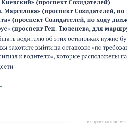
 Киевский» (проспект Созидателей)
. Маргелова» (проспект Созидателей, п
та» (проспект Созидателей, по ходу дви
с» (проспект Ген. Тюленева, для маршрут
бщать водителю об этих остановках нужно бу
 вы захотите выйти на остановке «по требов
сигнал к водителю», которые расположены на
цсети