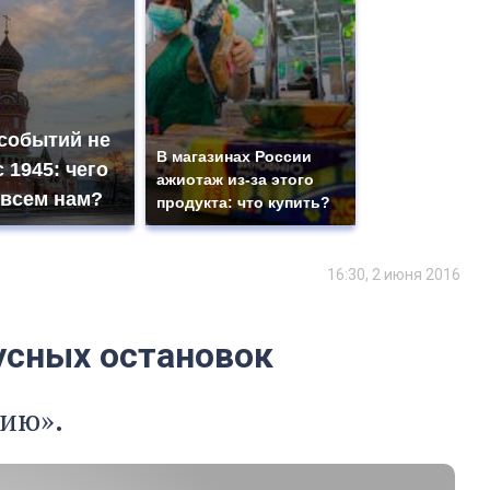
 событий не
В магазинах России
 1945: чего
ажиотаж из-за этого
 всем нам?
продукта: что купить?
16:30, 2 июня 2016
усных остановок
нию».