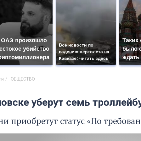
 ОАЭ произошло
Таких
Все новости по
естокое убийство
было с
падению вертолета на
риптомиллионера
ждать
Кавказе: читать здесь
ти
ОБЩЕСТВО
новске уберут семь троллейб
ни приобретут статус «По требова