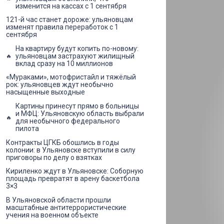
изменится на кассах с 1 сентября
121-й час станет дороже: ульяновцам
изменят правила переработок с 1
сентября
На квартиру будут копить по-новому:
ульяновцам застрахуют жилищный
вклад сразу на 10 миллионов
«Мураками», мотофристайл и тяжёлый
рок: ульяновцев ждут необычно
насыщенные выходные
Картины принесут прямо в больницы
и МФЦ: Ульяновскую область выбрали
для необычного федерального
пилота
Контракты ЦГКБ обошлись в годы
колонии: в Ульяновске вступили в силу
приговоры по делу о взятках
Кириленко ждут в Ульяновске: Соборную
площадь превратят в арену баскетбола
3×3
В Ульяновской области прошли
масштабные антитеррористические
учения на военном объекте