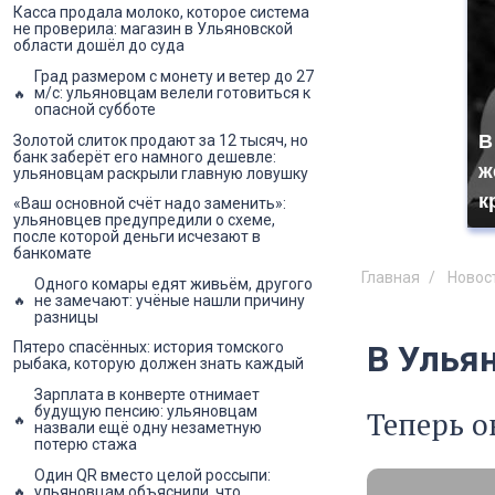
Касса продала молоко, которое система
не проверила: магазин в Ульяновской
области дошёл до суда
Град размером с монету и ветер до 27
м/с: ульяновцам велели готовиться к
опасной субботе
В
Золотой слиток продают за 12 тысяч, но
банк заберёт его намного дешевле:
ж
ульяновцам раскрыли главную ловушку
к
«Ваш основной счёт надо заменить»:
ульяновцев предупредили о схеме,
после которой деньги исчезают в
банкомате
Главная
Новос
Одного комары едят живьём, другого
не замечают: учёные нашли причину
разницы
В Улья
Пятеро спасённых: история томского
рыбака, которую должен знать каждый
Зарплата в конверте отнимает
будущую пенсию: ульяновцам
Теперь о
назвали ещё одну незаметную
потерю стажа
Один QR вместо целой россыпи:
ульяновцам объяснили, что