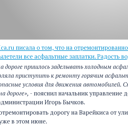
ca.ru писала о том, что на отремонтированн
ылетели все асфальтные заплатки. Радость в
а дороге пришлось заделывать холодным асфал
воляла приступить к ремонту горячим асфаль
зопасные условия для движения автомобилей. 
а дороге»,
- пояснил начальник управление д
администрации Игорь Бычков.
отремонтировать дорогу на Варейкиса от ули
уже в этом июне.