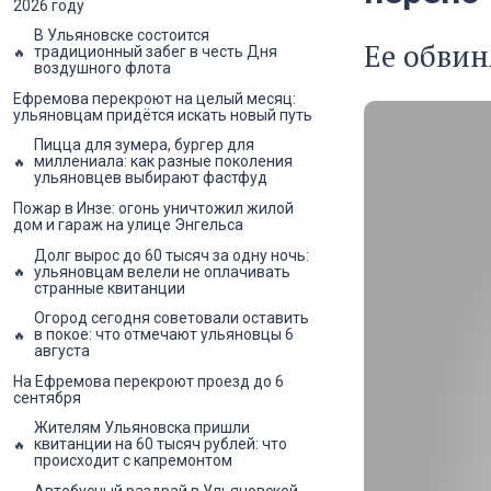
2026 году
В Ульяновске состоится
Ее обви
традиционный забег в честь Дня
воздушного флота
Ефремова перекроют на целый месяц:
ульяновцам придётся искать новый путь
Пицца для зумера, бургер для
миллениала: как разные поколения
ульяновцев выбирают фастфуд
Пожар в Инзе: огонь уничтожил жилой
дом и гараж на улице Энгельса
Долг вырос до 60 тысяч за одну ночь:
ульяновцам велели не оплачивать
странные квитанции
Огород сегодня советовали оставить
в покое: что отмечают ульяновцы 6
августа
На Ефремова перекроют проезд до 6
сентября
Жителям Ульяновска пришли
квитанции на 60 тысяч рублей: что
происходит с капремонтом