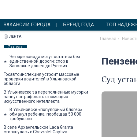
ВАКАНСИИ ГОРОДА
БРЕНД ГОДА
ТОП НАДЕЖ
ЛЕНТА
Главная
Новост
7 августа
Четыре завода могут остаться без
Пензен
единственной дороги: спор в
Заволжье дошёл до Русских
Госавтоинспекция устроит массовые
Суд уста
проверки водителей в Ульяновской
области
В Ульяновске за переполненные мусорки
начнут штрафовать с помощью
искусственного интеллекта
В Ульяновске «популярный блогер»
обманул ребенка, пообещав 50 000
«робуксов»
В селе Архангельское Lada Granta
столкнулась с Chevrolet Captiva