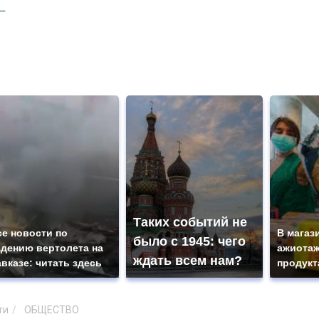
Таких событий не
се новости по
В магаз
было с 1945: чего
адению вертолета на
ажиотаж
ждать всем нам?
авказе: читать здесь
продукт
ти
ОБЩЕСТВО