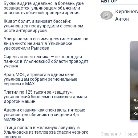
АВТОР
Буквы видите идеально, а болезнь уже
развивается: ульяновцам объяснили
Кирпичев
опасность обычной проверки зрения
Антон
Живот болит, а виноват бассейн:
ульяновцев предупредили о сезонном
росте энтеровирусов
Улица носила его имя десятилетиями, но
лица никто не знал: в Ульяновске
увековечили Рылеева
Сирены и спецтехника — не повод для
паники: в Ульяновской области проводят
учения
Врач, МФЦ и тревога в одном окне:
ульяновцам собрали региональные
сервисы в MAX
Платил по 125 тысяч за «защиту»:
ульяновский бизнесмен лишился дома и
В
дорогой машин
п
Аварии ставили как спектакль: пятерых
К
ульяновцев обвиняют в хищении 4,6
миллиона
Птица попала в железную ловушку: в
Ульяновске из тепловоза спасли чёрного
Главная
Новос
коршуна