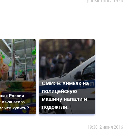
Просмотров: 1523
СМИ: В Химках на
полицейскую
инах России
машину напали и
 из-за этого
подожгли.
а: что купить?
19:30, 2 июня 2016