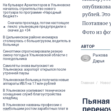
На бульваре Архитекторов в Ульяновске
опубликован
началось строительство нового
тротуара по программе «Народный
рублей. Эт
бюджет»
Поэтапное 
Сначала прохлада, потом настоящее
пекло: ульяновцев предупредили о
скачке до +34
Фото из фо
В Цильнинском районе иномарка
столкнулась с большегрузом, водитель в
больнице
АВТОР
Синоптики спрогнозировали резкую
Рыкова
смену погоды в Ульяновской области с
понедельника
Дарья
Самолёты снова выпускают из
Ульяновска: аэропорт открылся после
утренней паузы
Ульяновская больница получила новые
Главная
Новос
аппараты ИВЛ на 17 млн рублей
В Ульяновске усиливают техническое
оснащение служб благоустройства
кладбищ
Пьяная
В Ульяновске названы профессии с
перено
наибольшим ростом заработных плат в