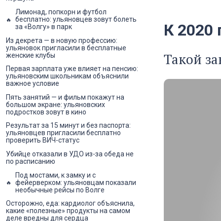
Лимонад, попкорн и футбол
бесплатно: ульяновцев зовут болеть
К 2020
за «Волгу» в парк
Из декрета — в новую профессию:
ульяновок пригласили в бесплатные
Такой за
женские клубы
Первая зарплата уже влияет на пенсию:
ульяновским школьникам объяснили
важное условие
Пять занятий — и фильм покажут на
большом экране: ульяновских
подростков зовут в кино
Результат за 15 минут и без паспорта:
ульяновцев пригласили бесплатно
проверить ВИЧ-статус
Убийце отказали в УДО из-за обеда не
по расписанию
Под мостами, к замку и с
фейерверком: ульяновцам показали
необычные рейсы по Волге
Осторожно, еда: кардиолог объяснила,
какие «полезные» продукты на самом
деле вредны для сердца