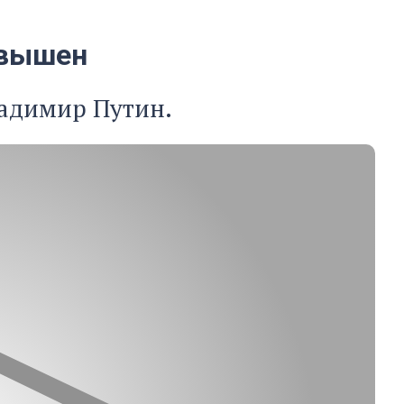
овышен
ладимир Путин.