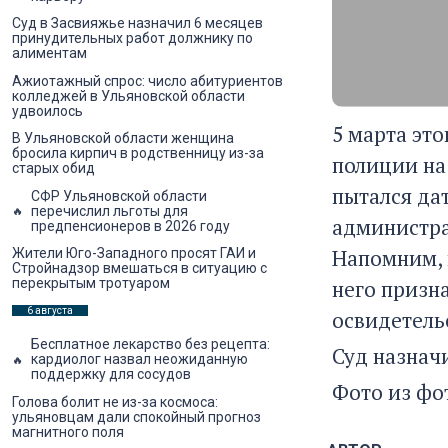
Суд в Засвияжье назначил 6 месяцев
принудительных работ должнику по
алиментам
Ажиотажный спрос: число абитуриентов
колледжей в Ульяновской области
удвоилось
5 марта эт
В Ульяновской области женщина
бросила кирпич в родственницу из-за
полиции на
старых обид
пытался дат
СФР Ульяновской области
перечислил льготы для
администра
предпенсионеров в 2026 году
Напомним, 
Жители Юго-Западного просят ГАИ и
Стройнадзор вмешаться в ситуацию с
него призн
перекрытым тротуаром
6 августа
освидетельс
Бесплатное лекарство без рецепта:
Суд назнач
кардиолог назвал неожиданную
поддержку для сосудов
Фото из фо
Голова болит не из-за космоса:
ульяновцам дали спокойный прогноз
магнитного поля