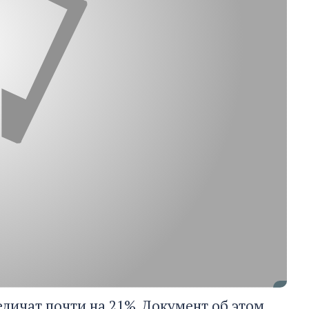
личат почти на 21%. Документ об этом