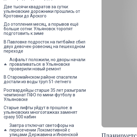
Две тысячи квадратов за сутки:
ульяновские дорожники прошлись от
Кротовки до Арского
До отопления месяц, а порывов ещё
больше сотни: Ульяновск торопят
подготовить к зиме
В Павловке подросток на питбайке сбил
двух девочек-ровесниц на пешеходном
переходе
Асфальт положили, но дворы начали
проваливаться: в Ульяновске
проверили новый ремонт
В Старомайнском районе спасатели
достали из воды труп 51-летнего
Росгвардейцы старше 35 лет разыграли
чемпионат ПФО по мини-футболу в
Ульяновске
Старые лифты уйдут в прошлое: в
ульяновских многоэтажках заменят
сразу 500 кабин
Завтра отключат светофоры на
пересечении Локомотивной с
Планируетс
улицами Державина и Инзенской