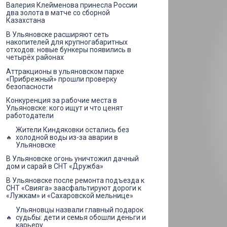
Валерия Клейменова принесла России
два золота в матче со сборной
Казахстана
В Ульяновске расширяют сеть
накопителей для крупногабаритных
отходов: новые бункеры появились в
четырёх районах
Аттракционы в ульяновском парке
«Прибрежный» прошли проверку
безопасности
Конкуренция за рабочие места в
Ульяновске: кого ищут и что ценят
работодатели
Жители Киндяковки остались без
холодной воды из-за аварии в
Ульяновске
В Ульяновске огонь уничтожил дачный
дом и сарай в СНТ «Дружба»
В Ульяновске после ремонта подъезда к
СНТ «Свияга» заасфальтируют дороги к
«Лужкам» и «Сахаровской мельнице»
Ульяновцы назвали главный подарок
судьбы: дети и семья обошли деньги и
карьеру