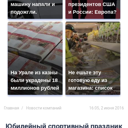
машину напали и
президентов США
подожгли.
и России: Европа?
На Урале из казны
Не ешьте эту
были украдены 18
готовую еду из
миллионов рублей
магазина: список
Главная
Новости компаний
16:05, 2 июня 2016
Юбилейный спортивный праздник