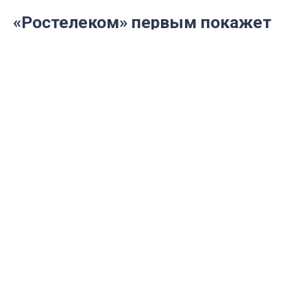
«Ростелеком» первым покажет
все телеканалы семейства Viasat
в HD-качестве
С 1 июня группа компаний Viasat
запустила в формате HD сразу 5 своих
самых популярных телеканалов: TV1000,
TV1000 Русское кино, TV1000 Action,
Viasat Explore и Viasat History.