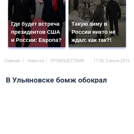
Где будет встреча
Такую зиму в
президентов США
России никто не
и России: Европа?
ждал: как так?!
Главная
Новости
ПРОИСШЕСТВИЯ
17:30, 2 июня 2016
В Ульяновске бомж обокрал
квартиру
Мужчина без определенного места
жительства проник в квартиру через
окно, пока хозяина не было дома.