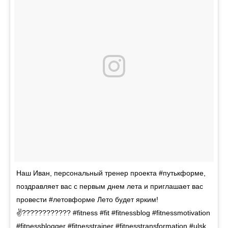
Наш Иван, персональный тренер проекта #путькформе,
поздравляет вас с первым днем лета и приглашает вас
провести #летовформе Лето будет ярким!
✌???????????? #fitness #fit #fitnessblog #fitnessmotivation
#fitnessblogger #fitnesstrainer #fitnesstransformation #ulsk