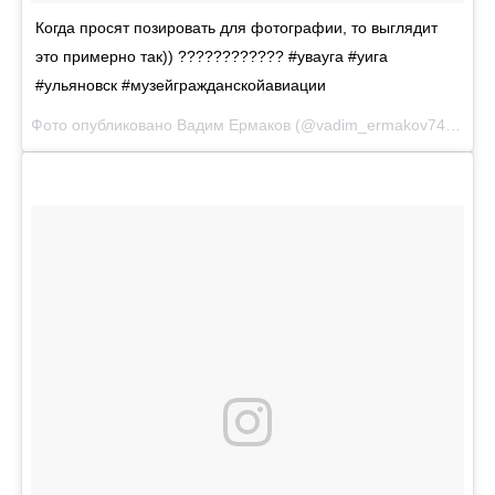
Когда просят позировать для фотографии, то выглядит
это примерно так)) ???????????? #увауга #уига
#ульяновск #музейгражданскойавиации
Фото опубликовано Вадим Ермаков (@vadim_ermakov74)
Июн 