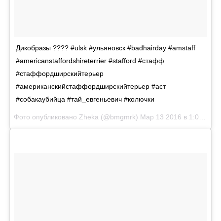
Дикобразы ???? #ulsk #ульяновск #badhairday #amstaff
#americanstaffordshireterrier #stafford #стафф
#стаффордширскийтерьер
#американскийстаффордширскийтерьер #аст
#собакаубийца #тай_евгеньевич #колючки
Фото опубликовано Zheka (@bmgmrk)
Мар 13 2016 в 1:04 PDT