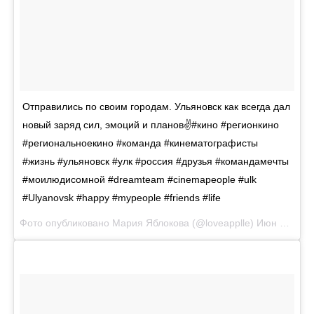
Отправились по своим городам. Ульяновск как всегда дал
новый заряд сил, эмоций и планов✌#кино #регионкино
#региональноекино #команда #кинематографисты
#жизнь #ульяновск #улк #россия #друзья #командамечты
#моилюдисомной #dreamteam #cinemapeople #ulk
#Ulyanovsk #happy #mypeople #friends #life
Фото опубликовано Мария Яблокова (@loveapplle)
Июн 1 2016 в 6:52 PDT