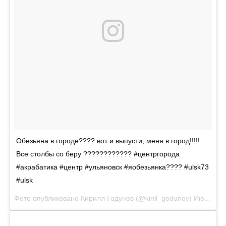
Обезьяна в городе???? вот и выпусти, меня в город!!!!!
Все столбы со беру ???????????? #центргорода
#акрабатика #центр #ульяновск #яобезьянка???? #ulsk73
#ulsk
Фото опубликовано Кирилл Годунов (@kirill_godunov)
Июн 1 2016 в 10:55 PDT