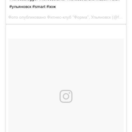
#ульяновск #smart #зож
Фото опубликовано Фитнес-клуб "Форма", Ульяновск (@forma73)