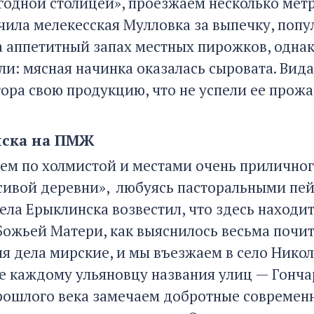
годной столицей», проезжаем несколько мет
учила мелекесская Мулловка за выпечку, поп
а аппетитный запах местных пирожков, однако
ли: мясная начинка оказалась сыровата. Вида
гора свою продукцию, что не успели ее прожа
нска на ПМЖ
ем по холмистой и местами очень приличного
сивой деревни», любуясь пасторальными пей
ела Ерыклинска возвестил, что здесь находи
Божьей Матери, как выяснилось весьма почит
дня дела мирские, и мы въезжаем в село Ник
е каждому ульяновцу названия улиц — Гонча
рошлого века замечаем добротные современ