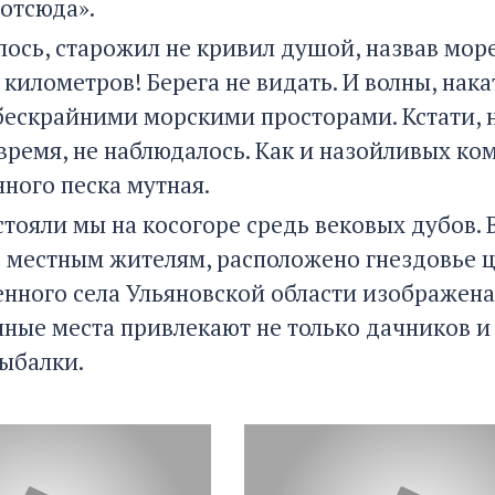
 отсюда».
лось, старожил не кривил душой, назвав мо
ь километров! Берега не видать. И волны, на
бескрайними морскими просторами. Кстати, н
 время, не наблюдалось. Как и назойливых ком
ного песка мутная.
тояли мы на косогоре средь вековых дубов. В
ь местным жителям, расположено гнездовье ца
нного села Ульяновской области изображена 
нные места привлекают не только дачников и
ыбалки.