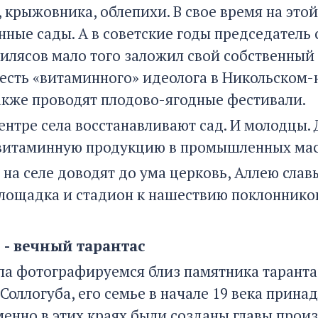
 крыжовника, облепихи. В свое время на этой
нные сады. А в советские годы председатель
илясов мало того заложил свой собственный 
 честь «витаминного» идеолога в Никольско
также проводят плодово-ягодные фестивали.
ентре села восстанавливают сад. И молодцы.
витаминную продукцию в промышленных ма
 на селе доводят до ума церковь, Аллею слав
площадка и стадион к нашествию поклоннико
 - вечный тарантас
ела фотографируемся близ памятника таранта
Соллогуба, его семье в начале 19 века прина
менно в этих краях были созданы главы произ