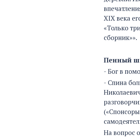
впечатлени
XIX века ег
«Только тр
сборник»».
Пенный ше
- Бог в по
- Спина бо
Николаевич
разговорчи
(«Спонсоры
самодеятель
На вопрос 