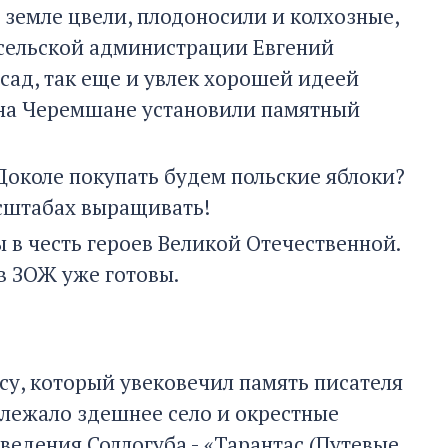
 земле цвели, плодоносили и колхозные,
 сельской администрации Евгений
сад, так еще и увлек хорошей идеей
м-на Черемшане установили памятный
 Доколе покупать будем польские яблоки?
сштабах выращивать!
ы в честь героев Великой Отечественной.
в ЗОЖ уже готовы.
су, который увековечил память писателя
длежало здешнее село и окрестные
ведения Соллогуба - «Тарантас (Путевые