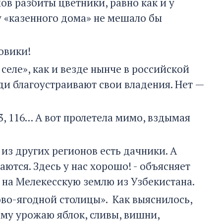
ов разбиты цветники, равно как и у
у «казенного дома» не мешало бы
овики!
селе», как и везде нынче в российской
юди благоустраивают свои владения. Нет —
 116... А вот пролетела мимо, вздымая
 из других регионов есть дачники. А
ются. Здесь у нас хорошо! - объясняет
 на Мелекесскую землю из Узбекистана.
ово-ягодной столицы». Как выяснилось,
му урожаю яблок, сливы, вишни,