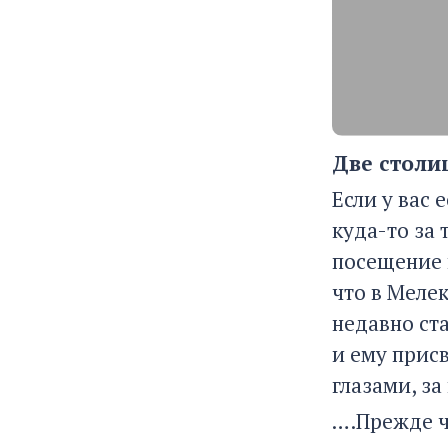
Две столи
Если у вас 
куда-то за
посещение 
что в Мелек
недавно ст
и ему прис
глазами, за
….Прежде ч