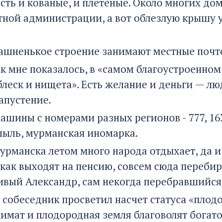
сть и кованые, и плетеные. Около многих дом
тной администрации, а вот облезлую крышу 
рашненькое строение занимают местные почт
к мне показалось, в «самом благоустроенном 
блеск и нищета». Есть желание и деньги — л
апустение.
шины с номерами разных регионов - 777, 163,
ыль, мурманская иномарка.
Мурманска летом много народа отдыхает, да и
как выходят на пенсию, совсем сюда перебира
ивый Александр, сам некогда перебравшийся
 собеседник просветил насчет статуса «плод
имат и плодородная земля благоволят богато