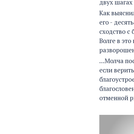
двух шагах
Как выясни
его - десят
сходство с 
Волге в это
разворошен
…Молча пос
если верит
благоустрое
благослове
отменной р