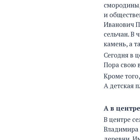
смородины,
и обществе
Иванович П
сельчан. В
камень, а 
Сегодня в ц
Пора свою 
Кроме того,
А детская 
А в центре
В центре с
Владимира 
деревни. И