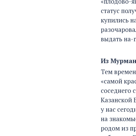
«плодово-я
статус пол
купились н
разочарова
выдать на-
Из Мурма
Тем времен
«самой кра
соседнего с
Казанской 
у нас сего
на знакомы
родом из п