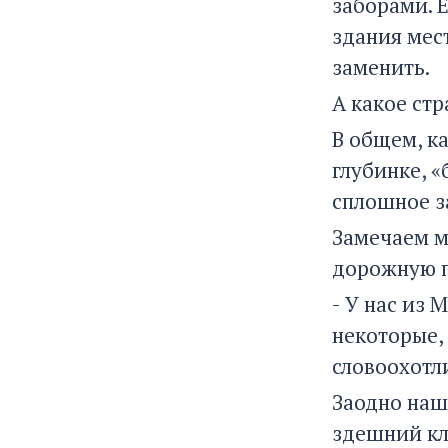
заборами. Е
здания мес
заменить.
А какое ст
В общем, ка
глубинке, «
сплошное з
Замечаем ма
дорожную п
- У нас из 
некоторые, 
словоохотл
Заодно наш
здешний кл