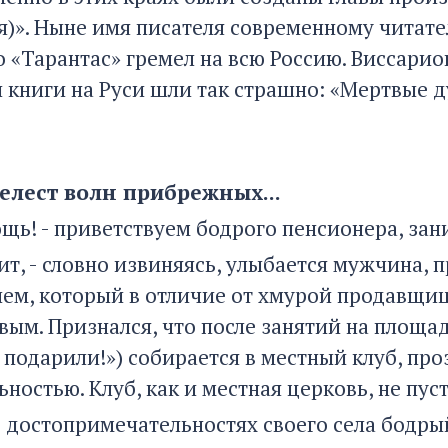
я)». Ныне имя писателя современному читате
о «Тарантас» гремел на всю Россию. Виссари
и книги на Руси шли так страшно: «Мертвые 
лест волн прибрежных...
мощь! - приветствуем бодрого пенсионера, з
лит, - словно извиняясь, улыбается мужчина,
ем, который в отличие от хмурой продавщиц
вым. Признался, что после занятий на площ
 подарили!») собирается в местный клуб, про
ностью. Клуб, как и местная церковь, не пуст
о достопримечательностях своего села бодры