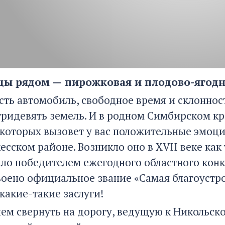
цы рядом — пирожковая и плодово-ягод
есть автомобиль, свободное время и склоннос
 тридевять земель. И в родном Симбирском кр
которых вызовет у вас положительные эмоци
есском районе. Возникло оно в XVII веке как
ало победителем ежегодного областного конк
воено официальное звание «Самая благоустро
 какие-такие заслуги!
ем свернуть на дорогу, ведущую к Никольс