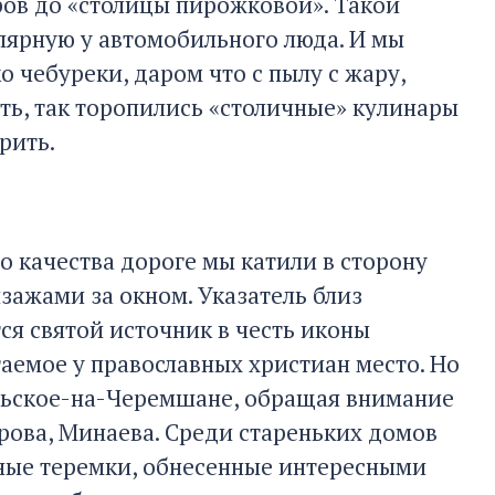
ров до «столицы пирожковой». Такой
улярную у автомобильного люда. И мы
 чебуреки, даром что с пылу с жару,
ть, так торопились «столичные» кулинары
рить.
 качества дороге мы катили в сторону
зажами за окном. Указатель близ
тся святой источник в честь иконы
аемое у православных христиан место. Но
ольское-на-Черемшане, обращая внимание
рова, Минаева. Среди стареньких домов
ные теремки, обнесенные интересными