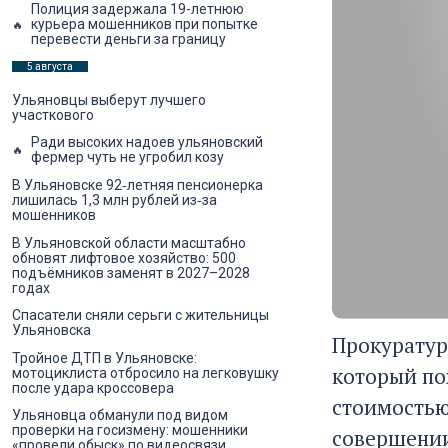
Полиция задержала 19-летнюю
курьера мошенников при попытке
перевести деньги за границу
5 августа
Ульяновцы выберут лучшего
участкового
Ради высоких надоев ульяновский
фермер чуть не угробил козу
В Ульяновске 92‑летняя пенсионерка
лишилась 1,3 млн рублей из‑за
мошенников
В Ульяновской области масштабно
обновят лифтовое хозяйство: 500
подъёмников заменят в 2027–2028
годах
Спасатели сняли серьги с жительницы
Ульяновска
Прокуратур
Тройное ДТП в Ульяновске:
который по
мотоциклиста отбросило на легковушку
после удара кроссовера
стоимостью
Ульяновца обманули под видом
проверки на госизмену: мошенники
совершении
«провели обыск» по видеосвязи