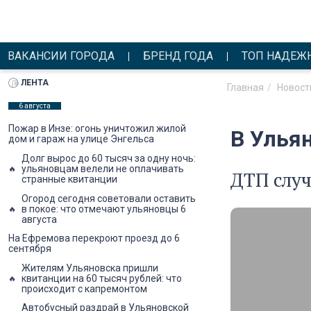
ВАКАНСИИ ГОРОДА
БРЕНД ГОДА
ТОП НАДЕЖ
ЛЕНТА
Главная
Новост
6 августа
Пожар в Инзе: огонь уничтожил жилой
В Улья
дом и гараж на улице Энгельса
Долг вырос до 60 тысяч за одну ночь:
ульяновцам велели не оплачивать
ДТП случ
странные квитанции
Огород сегодня советовали оставить
в покое: что отмечают ульяновцы 6
августа
На Ефремова перекроют проезд до 6
сентября
Жителям Ульяновска пришли
квитанции на 60 тысяч рублей: что
происходит с капремонтом
Автобусный раздрай в Ульяновской