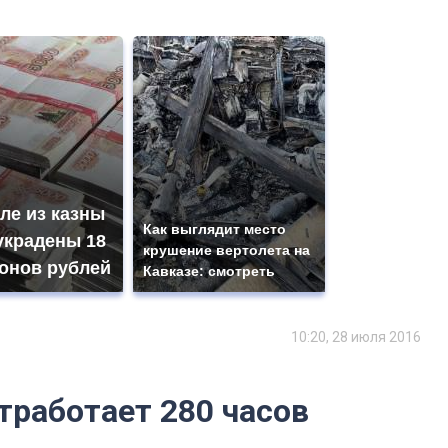
ле из казны
Как выглядит место
украдены 18
крушение вертолета на
онов рублей
Кавказе: смотреть
10:20, 28 июля 2016
тработает 280 часов