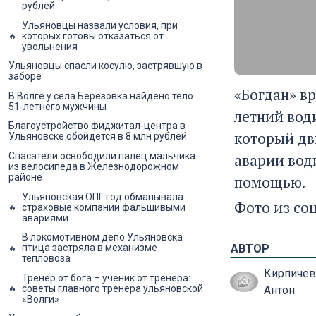
рублей
Ульяновцы назвали условия, при
которых готовы отказаться от
увольнения
Ульяновцы спасли косулю, застрявшую в
заборе
«Богдан» вр
В Волге у села Берёзовка найдено тело
51-летнего мужчины
летний вод
Благоустройство фиджитал-центра в
который дви
Ульяновске обойдется в 8 млн рублей
аварии вод
Спасатели освободили палец мальчика
из велосипеда в Железнодорожном
районе
помощью.
Ульяновская ОПГ год обманывала
Фото из со
страховые компании фальшивыми
авариями
В локомотивном депо Ульяновска
АВТОР
птица застряла в механизме
тепловоза
Кирпичев
Тренер от бога – ученик от тренера:
советы главного тренера ульяновской
Антон
«Волги»