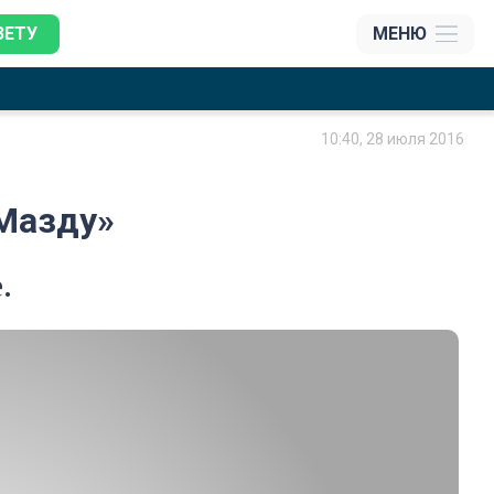
ЗЕТУ
МЕНЮ
10:40, 28 июля 2016
«Мазду»
.