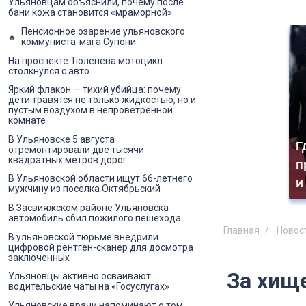
Ульяновцам объяснили, почему после
бани кожа становится «мраморной»
Пенсионное озарение ульяновского
коммуниста-мага Супони
На проспекте Тюленева мотоцикл
столкнулся с авто
Яркий флакон — тихий убийца: почему
дети травятся не только жидкостью, но и
пустым воздухом в непроветренной
комнате
В Ульяновске 5 августа
Г
отремонтировали две тысячи
квадратных метров дорог
п
В Ульяновской области ищут 66-летнего
и
мужчину из поселка Октябрьский
В Засвияжском районе Ульяновска
автомобиль сбил пожилого пешехода
Главная
Новос
В ульяновской тюрьме внедрили
цифровой рентген-сканер для досмотра
заключенных
За хищ
Ульяновцы активно осваивают
водительские чаты на «Госуслугах»
Ульяновские врачи напоминают о том,