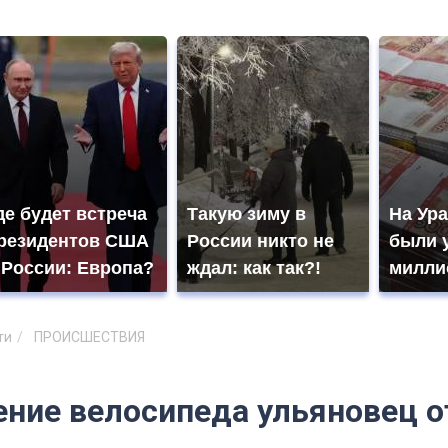
де будет встреча
Такую зиму в
На Ура
резидентов США
России никто не
были 
 России: Европа?
ждал: как так?!
милли
ти
ПРОИСШЕСТВИЯ
ение велосипеда ульяновец о