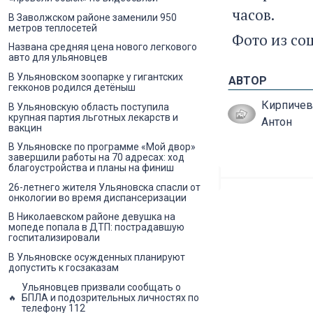
часов.
В Заволжском районе заменили 950
метров теплосетей
Фото из со
Названа средняя цена нового легкового
авто для ульяновцев
В Ульяновском зоопарке у гигантских
АВТОР
гекконов родился детёныш
Кирпичев
В Ульяновскую область поступила
крупная партия льготных лекарств и
Антон
вакцин
В Ульяновске по программе «Мой двор»
завершили работы на 70 адресах: ход
благоустройства и планы на финиш
26-летнего жителя Ульяновска спасли от
онкологии во время диспансеризации
В Николаевском районе девушка на
мопеде попала в ДТП: пострадавшую
госпитализировали
В Ульяновске осужденных планируют
допустить к госзаказам
Ульяновцев призвали сообщать о
БПЛА и подозрительных личностях по
телефону 112