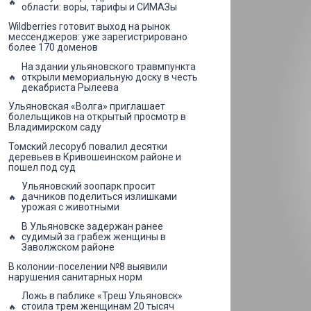
области: воры, тарифы и СИМАЗы
Wildberries готовит выход на рынок
мессенджеров: уже зарегистрировано
более 170 доменов
На здании ульяновского травмпункта
открыли мемориальную доску в честь
декабриста Рылеева
Ульяновская «Волга» приглашает
болельщиков на открытый просмотр в
Владимирском саду
Томский лесоруб повалил десятки
деревьев в Кривошеинском районе и
пошел под суд
Ульяновский зоопарк просит
дачников поделиться излишками
урожая с животными
В Ульяновске задержан ранее
судимый за грабеж женщины в
Заволжском районе
В колонии-поселении №8 выявили
нарушения санитарных норм
Ложь в паблике «Треш Ульяновск»
стоила трем женщинам 20 тысяч