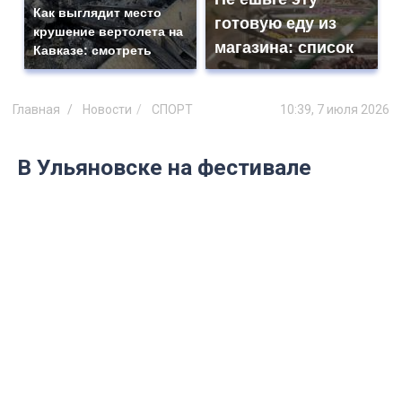
Как выглядит место
готовую еду из
крушение вертолета на
магазина: список
Кавказе: смотреть
Главная
Новости
СПОРТ
10:39, 7 июля 2026
В Ульяновске на фестивале
«Наше время» поднимут камень
весом 100 кг и бревно в 120 кг
Впервые в рамках фестиваля организуют
турнир по силовому экстриму