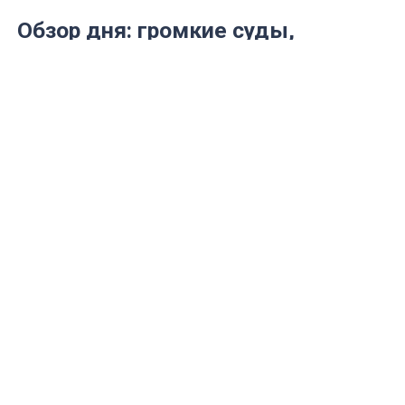
Обзор дня: громкие суды,
пожары, аварии и обязательное
православие
28 июля ульяновцы следят за ходом двух
серьезных судебных процессов.