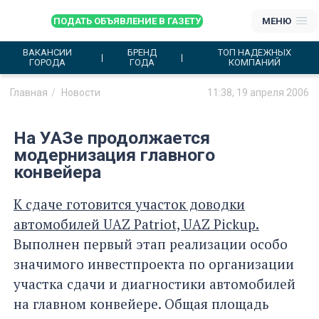
ПОДАТЬ ОБЪЯВЛЕНИЕ В ГАЗЕТУ
МЕНЮ
ВАКАНСИИ
БРЕНД
ТОП НАДЕЖНЫХ
ГОРОДА
ГОДА
КОМПАНИЙ
Главная
Новости
11:38, 19 апреля 2006
На УАЗе продолжается
модернизация главного
конвейера
К сдаче готовится участок доводки
автомобилей UAZ Patriot, UAZ Pickup.
Выполнен первый этап реализации особо
значимого инвестпроекта по организации
участка сдачи и диагностики автомобилей
на главном конвейере. Общая площадь