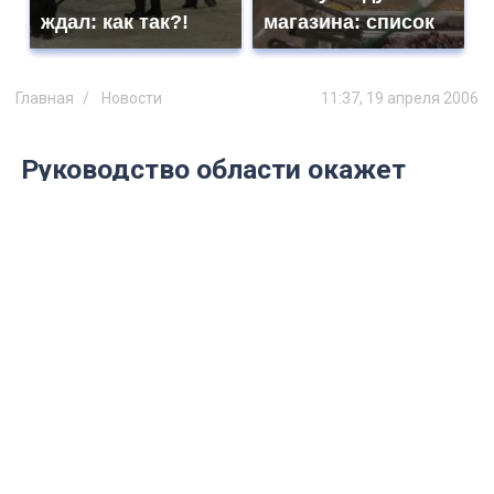
ждал: как так?!
магазина: список
Главная
Новости
11:37, 19 апреля 2006
Руководство области окажет
помощь общественным
организациям инвалидов
Губернатор Ульяновской области Сергей
Морозов встретился с представителями
областных общественных организаций
инвалидов.
Представители общественных организаций
инвалидов рассказали о проблемах, которые
волнуют людей с ограниченными