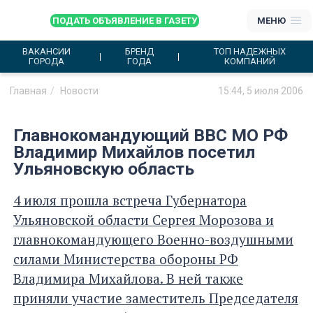
ПОДАТЬ ОБЪЯВЛЕНИЕ В ГАЗЕТУ
МЕНЮ
ВАКАНСИИ
БРЕНД
ТОП НАДЕЖНЫХ
ГОРОДА
ГОДА
КОМПАНИЙ
Главная
Новости
15:44, 5 июля 2006
Главнокомандующий ВВС МО РФ
Владимир Михайлов посетил
Ульяновскую область
4 июля прошла встреча Губернатора
Ульяновской области Сергея Морозова и
главнокомандующего Военно-воздушными
силами Министерства обороны РФ
Владимира Михайлова. В ней также
приняли участие заместитель Председателя