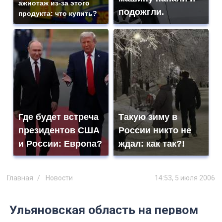
ажиотаж из-за этого
подожгли.
продукта: что купить?
Где будет встреча
Такую зиму в
президентов США
России никто не
и России: Европа?
ждал: как так?!
Главная
Новости
14:53, 5 июля 2006
Ульяновская область на первом
месте в ПФО по объемам