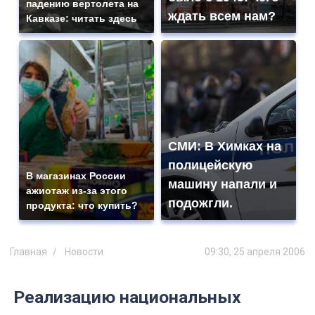
падению вертолета на
ждать всем нам?
Кавказе: читать здесь
СМИ: В Химках на
полицейскую
В магазинах России
машину напали и
ажиотаж из-за этого
подожгли.
продукта: что купить?
Главная
Новости
09:30, 25 апреля 2006
Реализацию национальных
проектов тормозят на местах