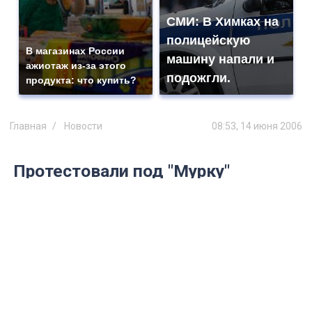
СМИ: В Химках на
полицейскую
В магазинах России
машину напали и
ажиотаж из-за этого
подожгли.
продукта: что купить?
Главная
Новости
08:53, 14 июня 2006
Протестовали под "Мурку"
В день города у Ленинского Мемориала
прошел пикет против Сергея Ермакова
Как только мэр Сергей Ермаков, одетый с
иголочки, в белой рубашке и красной
бабочке, пожелал любви, счастья и добра по