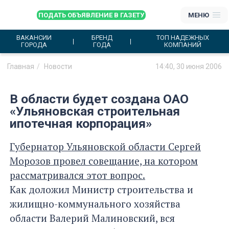
ПОДАТЬ ОБЪЯВЛЕНИЕ В ГАЗЕТУ
МЕНЮ
ВАКАНСИИ
БРЕНД
ТОП НАДЕЖНЫХ
ГОРОДА
ГОДА
КОМПАНИЙ
Главная
Новости
14:40, 30 июня 2006
В области будет создана ОАО
«Ульяновская строительная
ипотечная корпорация»
Губернатор Ульяновской области Сергей
Морозов провел совещание, на котором
рассматривался этот вопрос.
Как доложил Министр строительства и
жилищно-коммунального хозяйства
области Валерий Малиновский, вся