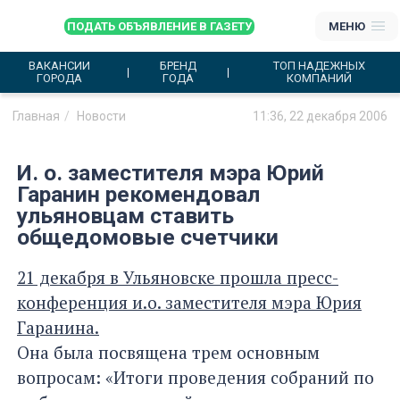
ПОДАТЬ ОБЪЯВЛЕНИЕ В ГАЗЕТУ
МЕНЮ
ВАКАНСИИ
БРЕНД
ТОП НАДЕЖНЫХ
ГОРОДА
ГОДА
КОМПАНИЙ
Главная
Новости
11:36, 22 декабря 2006
И. о. заместителя мэра Юрий
Гаранин рекомендовал
ульяновцам ставить
общедомовые счетчики
21 декабря в Ульяновске прошла пресс-
конференция и.о. заместителя мэра Юрия
Гаранина.
Она была посвящена трем основным
вопросам: «Итоги проведения собраний по