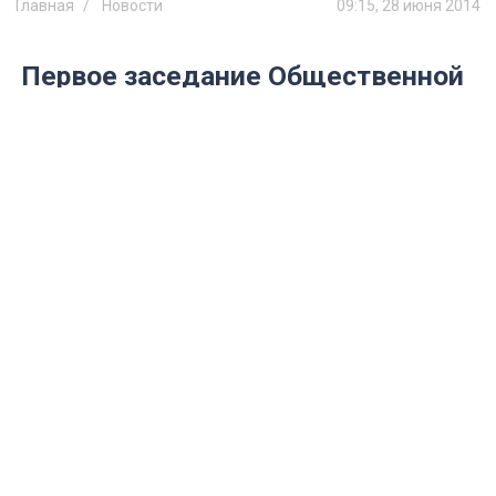
Главная
Новости
09:15, 28 июня 2014
Первое заседание Общественной
палаты V созыва можно
посмотреть онлайн
Пленарное заседание состоится 28 июня
в Карамзинском зале правительства
Ульяновской области.