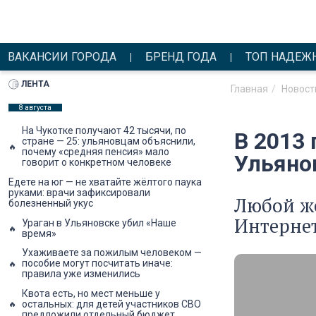
ВАКАНСИИ ГОРОДА
БРЕНД ГОДА
ТОП НАДЕЖ
ЛЕНТА
Главная
Новост
8 августа
На Чукотке получают 42 тысячи, по
В 2013 
стране — 25: ульяновцам объяснили,
почему «средняя пенсия» мало
Ульяно
говорит о конкретном человеке
Едете на юг — не хватайте жёлтого паука
руками: врачи зафиксировали
Любой ж
болезненный укус
Интернет
Ураган в Ульяновске убил «Наше
время»
Ухаживаете за пожилым человеком —
пособие могут посчитать иначе:
правила уже изменились
Квота есть, но мест меньше у
остальных: для детей участников СВО
предложили отдельный бюджет