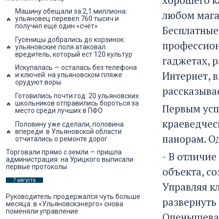
Машину обещали за 2,1 миллиона:
любом мага
ульяновец перевёл 760 тысяч и
получил ещё один «счёт»
Бесплатные
Гусеницы добрались до корзинок:
профессион
ульяновские поля атаковал
вредитель, который ест 120 культур
гаджетах, р
Искупалась — осталась без телефона
Интернет, 
и ключей: на ульяновском пляже
орудуют воры
рассказыва
Готовились почти год: 20 ульяновских
школьников отправились бороться за
Первым усп
место среди лучших в ПФО
краеведческ
Половину уже сделали, половина
впереди: в Ульяновской области
панорам. Од
отчитались о ремонте дорог
Торговали прямо с земли — пришла
- В отличи
администрация: на Урицкого выписали
первые протоколы
объекта, со
7 августа
Управляя к
Руководитель продержался чуть больше
развернуть 
месяца: в «Ульяновскэнерго» снова
поменяли управление
Опенышева