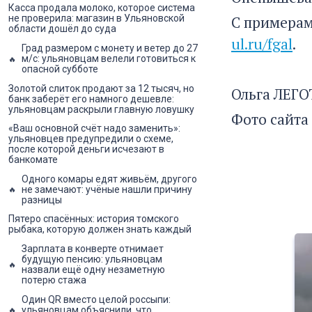
Касса продала молоко, которое система
С примерам
не проверила: магазин в Ульяновской
области дошёл до суда
ul.ru/fgal
.
Град размером с монету и ветер до 27
м/с: ульяновцам велели готовиться к
опасной субботе
Золотой слиток продают за 12 тысяч, но
Ольга ЛЕГ
банк заберёт его намного дешевле:
ульяновцам раскрыли главную ловушку
Фото сайта 
«Ваш основной счёт надо заменить»:
ульяновцев предупредили о схеме,
после которой деньги исчезают в
банкомате
Одного комары едят живьём, другого
не замечают: учёные нашли причину
разницы
Пятеро спасённых: история томского
рыбака, которую должен знать каждый
Зарплата в конверте отнимает
будущую пенсию: ульяновцам
назвали ещё одну незаметную
потерю стажа
Один QR вместо целой россыпи:
ульяновцам объяснили, что