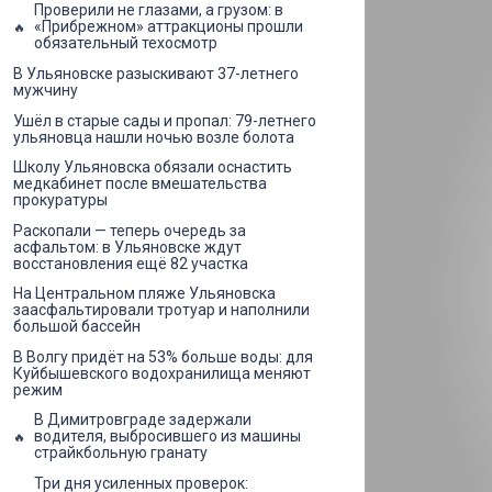
Проверили не глазами, а грузом: в
«Прибрежном» аттракционы прошли
обязательный техосмотр
В Ульяновске разыскивают 37-летнего
мужчину
Ушёл в старые сады и пропал: 79-летнего
ульяновца нашли ночью возле болота
Школу Ульяновска обязали оснастить
медкабинет после вмешательства
прокуратуры
Раскопали — теперь очередь за
асфальтом: в Ульяновске ждут
восстановления ещё 82 участка
На Центральном пляже Ульяновска
заасфальтировали тротуар и наполнили
большой бассейн
В Волгу придёт на 53% больше воды: для
Куйбышевского водохранилища меняют
режим
В Димитровграде задержали
водителя, выбросившего из машины
страйкбольную гранату
Три дня усиленных проверок: