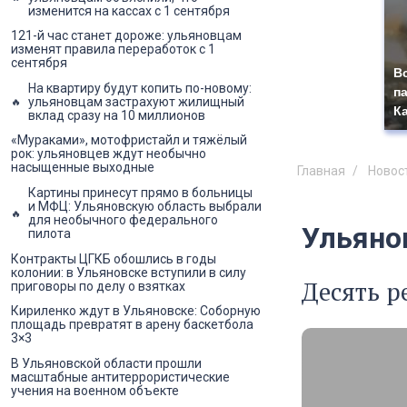
изменится на кассах с 1 сентября
121-й час станет дороже: ульяновцам
изменят правила переработок с 1
сентября
В
На квартиру будут копить по-новому:
п
ульяновцам застрахуют жилищный
К
вклад сразу на 10 миллионов
«Мураками», мотофристайл и тяжёлый
рок: ульяновцев ждут необычно
насыщенные выходные
Главная
Новос
Картины принесут прямо в больницы
и МФЦ: Ульяновскую область выбрали
для необычного федерального
Ульяно
пилота
Контракты ЦГКБ обошлись в годы
колонии: в Ульяновске вступили в силу
Десять р
приговоры по делу о взятках
Кириленко ждут в Ульяновске: Соборную
площадь превратят в арену баскетбола
3×3
В Ульяновской области прошли
масштабные антитеррористические
учения на военном объекте