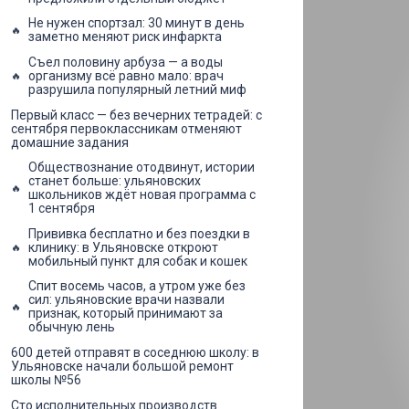
Не нужен спортзал: 30 минут в день
заметно меняют риск инфаркта
Съел половину арбуза — а воды
организму всё равно мало: врач
разрушила популярный летний миф
Первый класс — без вечерних тетрадей: с
сентября первоклассникам отменяют
домашние задания
Обществознание отодвинут, истории
станет больше: ульяновских
школьников ждёт новая программа с
1 сентября
Прививка бесплатно и без поездки в
клинику: в Ульяновске откроют
мобильный пункт для собак и кошек
Спит восемь часов, а утром уже без
сил: ульяновские врачи назвали
признак, который принимают за
обычную лень
600 детей отправят в соседнюю школу: в
Ульяновске начали большой ремонт
школы №56
Сто исполнительных производств