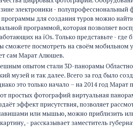
зине электроники - полупрофессиональный 
 программы для создания туров можно найти 
альной программой, которая позволяет восп
аботающих на iOs. Только представьте - где б
вы сможете посмотреть на своём мобильном у
ет сам Марат Алюшев.
ешным опытом стали 3D-панорамы Областног
ий музей и так далее. Всего за год было соз
нако это только начало – на 2014 год Марат 
е от простых фотографий виртуальная панор
здаёт эффект присутствия, позволяет рассмот
лавишами или мышью, можно приблизить ил
картину, - рассказывает заместитель губерн
.