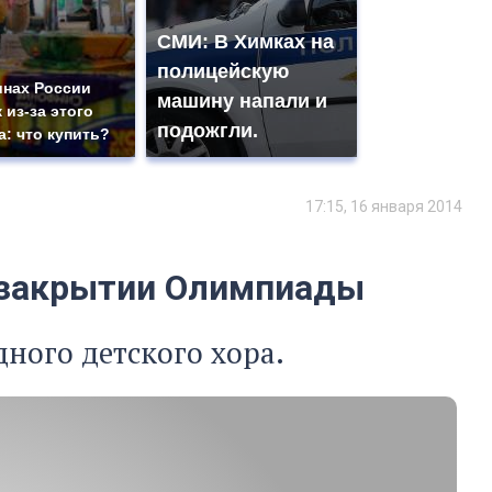
СМИ: В Химках на
полицейскую
инах России
машину напали и
 из-за этого
подожгли.
а: что купить?
17:15, 16 января 2014
 закрытии Олимпиады
дного детского хора.