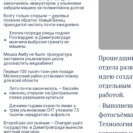
закончились эвакуатором: у ульяновки
забрали машину за полмиллиона долгов
Волгу только открыли — деревья
полезли обратно: Новый Венец
приходится чистить почти ежедневно
Хлопок посреди улицы поднял
Росгвардию: в Димитровграде
мужчина выбросил гранату из
машины
Мешка Амбу не было: прокуратура
Прошедший 
заставила ульяновскую школу
дооснастить медкабинет
отдела раз
Первые 100 тысяч тонн уже позади:
идею созда
Мелекесский район установил планку
для всей области
отдельным 
Лето почти закончилось — бассейн
работой.
наконец открыли: на Центральном
пляже разрешили купаться
- Выполнени
Дачники годами ехали по ямам: к
трём ульяновским СНТ уложили 7,5
фотосъёмки
тысячи «квадратов» асфальта
Технология 
Второй раз сел пьяным — Changan ушёл
государству: в Димитровграде вынесли
хорошего к
жёсткий приговор