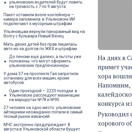
ульяновских водителей будут ловить
на трезвость с 7 по 9 августа
Пакет оставили возле контейнера —
камера запомнила: в Ульяновске ИИ
подключают к мусорным штрафам
Ульяновцам вернули панорамный вид на
Волгу с бульвара Новый Венец
Мать двоих детей без прав лишилась
авто из-за долгов по ЖКХ и штрафам
На днях в 
До пенсии ещё далеко, а льготы уже
положены: что могут оформить
примет уча
ульяновские предпенсионеры
У дома 37 на проспекте Гая запретили
хора вошли
остановку для всех машин, кроме
автобусов
Напомним, 
Один проездной — 2233 поездки: в
калейдоскоп
Ульяновске расследуют махинации
на маршрутах №78 и №90
конкурса и
27 человек на одно место: ульяновские
айтишники неожиданно попали в самый
Руководил 
тесный рынок вакансий
хорового о
МЧС экстренно предупреждает: 8
августа в Ульяновской области бушует