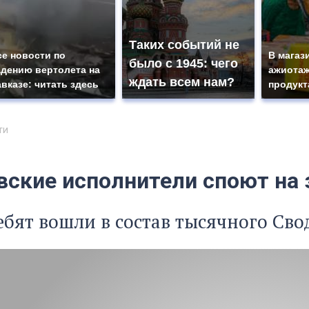
Таких событий не
се новости по
В магаз
было с 1945: чего
адению вертолета на
ажиотаж
ждать всем нам?
авказе: читать здесь
продукт
ти
вские исполнители споют на
ебят вошли в состав тысячного Сво