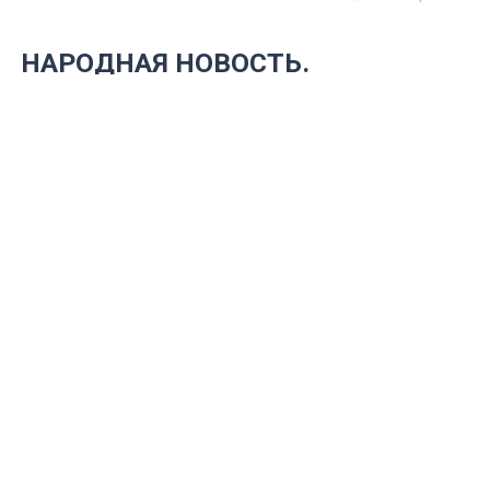
НАРОДНАЯ НОВОСТЬ.
Теплотрасса рядом с центром
спасения птиц может прорваться
Дело спасения диких животных в
Ульяновске под угрозой.