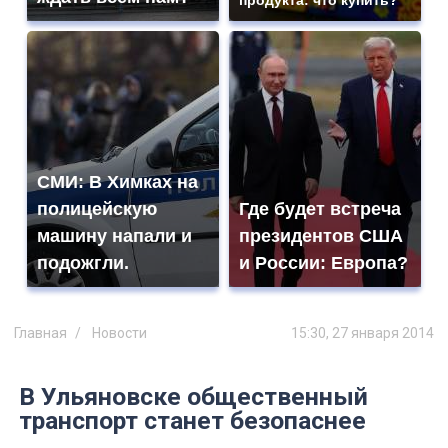
продукта: что купить?
СМИ: В Химках на
полицейскую
Где будет встреча
машину напали и
президентов США
подожгли.
и России: Европа?
Главная
Новости
15:30, 27 января 2014
В Ульяновске общественный
транспорт станет безопаснее