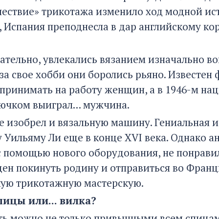
шествие» трикотажа изменило ход модной ис
, Испания преподнесла в дар английскому ко
ательно, увлекались вязанием изначально во
 за свое хобби они боролись рьяно. Известен
 принимать на работу женщин, а в 1946-м н
ючком выиграл... мужчина.
 изобрел и вязальную машину. Гениальная и
Уильяму Ли еще в конце XVI века. Однако ан
 помощью нового оборудования, не понравили
ен покинуть родину и отправиться во Франц
ую трикотажную мастерскую.
ицы или... вилка?
ать можно не только привычными всем спица