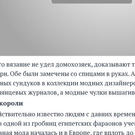
то вязание не удел домохозяек, доказывают 
рн. Обе были замечены со спицами в руках. 
ных сундуков в коллекции модных дизайнерс
лянцевых журналов, а модные чулки вышагив
 короли
йствительно известно людям с давних времен.
в одной из гробниц египетских фараонов уч
аная мода началась и в Европе, где вплоть д