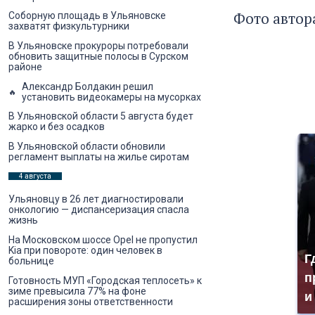
Фото автор
Соборную площадь в Ульяновске
захватят физкультурники
В Ульяновске прокуроры потребовали
обновить защитные полосы в Сурском
районе
Александр Болдакин решил
установить видеокамеры на мусорках
В Ульяновской области 5 августа будет
жарко и без осадков
В Ульяновской области обновили
регламент выплаты на жилье сиротам
4 августа
Ульяновцу в 26 лет диагностировали
онкологию — диспансеризация спасла
жизнь
На Московском шоссе Opel не пропустил
Kia при повороте: один человек в
Г
больнице
п
Готовность МУП «Городская теплосеть» к
зиме превысила 77% на фоне
и
расширения зоны ответственности