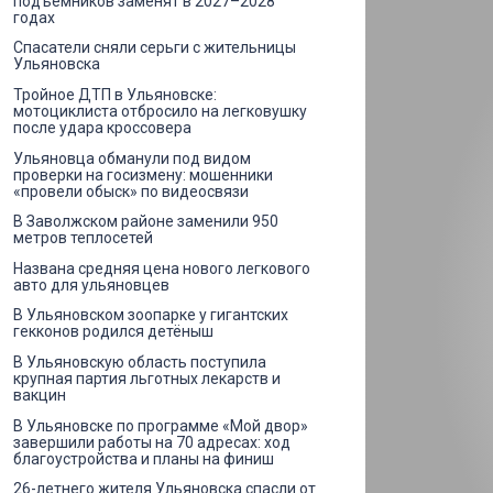
подъёмников заменят в 2027–2028
годах
Спасатели сняли серьги с жительницы
Ульяновска
Тройное ДТП в Ульяновске:
мотоциклиста отбросило на легковушку
после удара кроссовера
Ульяновца обманули под видом
проверки на госизмену: мошенники
«провели обыск» по видеосвязи
В Заволжском районе заменили 950
метров теплосетей
Названа средняя цена нового легкового
авто для ульяновцев
В Ульяновском зоопарке у гигантских
гекконов родился детёныш
В Ульяновскую область поступила
крупная партия льготных лекарств и
вакцин
В Ульяновске по программе «Мой двор»
завершили работы на 70 адресах: ход
благоустройства и планы на финиш
26-летнего жителя Ульяновска спасли от