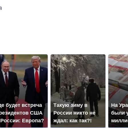
а
де будет встреча
Такую зиму в
На Ура
резидентов США
России никто не
были 
 России: Европа?
ждал: как так?!
милли