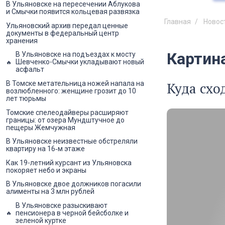
В Ульяновске на пересечении Аблукова
и Смычки появится кольцевая развязка
Главная
Новос
Ульяновский архив передал ценные
документы в федеральный центр
хранения
Картин
В Ульяновске на подъездах к мосту
Шевченко-Смычки укладывают новый
асфальт
В Томске метательница ножей напала на
Куда схо
возлюбленного: женщине грозит до 10
лет тюрьмы
Томские спелеодайверы расширяют
границы: от озера Мундштучное до
пещеры Жемчужная
В Ульяновске неизвестные обстреляли
квартиру на 16‑м этаже
Как 19-летний курсант из Ульяновска
покоряет небо и экраны
В Ульяновске двое должников погасили
алименты на 3 млн рублей
В Ульяновске разыскивают
пенсионера в черной бейсболке и
зеленой куртке