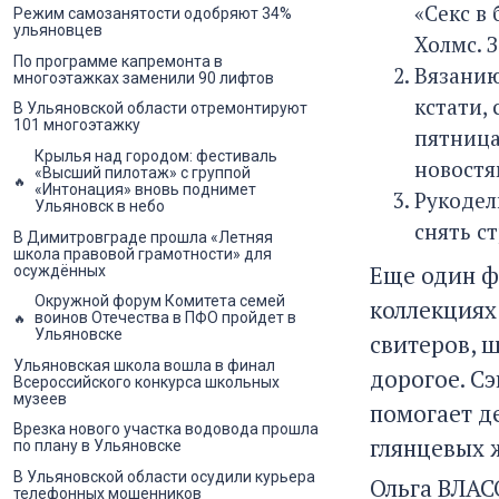
«Секс в
Режим самозанятости одобряют 34%
ульяновцев
Холмс. 
По программе капремонта в
Вязанию
многоэтажках заменили 90 лифтов
кстати,
В Ульяновской области отремонтируют
101 многоэтажку
пятница
Крылья над городом: фестиваль
новостя
«Высший пилотаж» с группой
«Интонация» вновь поднимет
Рукодел
Ульяновск в небо
снять ст
В Димитровграде прошла «Летняя
школа правовой грамотности» для
Еще один ф
осуждённых
Окружной форум Комитета семей
коллекциях
воинов Отечества в ПФО пройдет в
Ульяновске
свитеров, ш
Ульяновская школа вошла в финал
дорогое. С
Всероссийского конкурса школьных
музеев
помогает д
Врезка нового участка водовода прошла
глянцевых 
по плану в Ульяновске
В Ульяновской области осудили курьера
Ольга ВЛА
телефонных мошенников