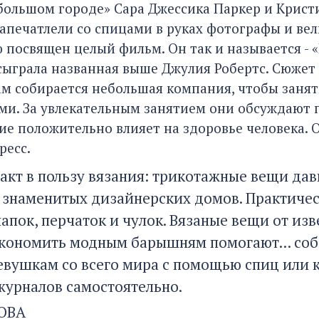
 большом городе» Сара Джессика Паркер и Кристи
Запечатлели со спицами в руках фотографы и ве
 посвящен целый фильм. Он так и называется - «
 сыграла названная выше Джулия Робертс. Сюжет
м собирается небольшая компания, чтобы занят
ми. За увлекательным занятием они обсуждают 
ие положительно влияет на здоровье человека. 
ресс.
акт в пользу вязания: трикотажные вещи давн
 знаменитых дизайнерских домов. Практическ
апок, перчаток и чулок. Вязаные вещи от из
экономить модным барышням помогают... соб
евушкам со всего мира с помощью спиц или 
журналов самостоятельно.
СОВА