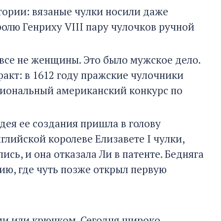
тории: вязаные чулки носили даже
ролю Генриху VIII пару чулочков ручной
все не женщины. Это было мужское дело.
 факт: в 1612 году пражские чулочники
ациональный американский конкурс по
дея ее создания пришла в голову
глийской королеве Елизавете I чулки,
сь, и она отказала Ли в патенте. Бедняга
ию, где чуть позже открыл первую
ми или крючком. Сегодня широко