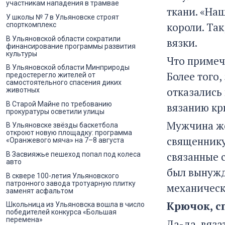
участникам нападения в трамвае
ткани. «На
У школы № 7 в Ульяновске строят
короли. Так
спорткомплекс
В Ульяновской области сократили
вязки.
финансирование программы развития
культуры
Что примеч
В Ульяновской области Минприроды
Более того,
предостерегло жителей от
самостоятельного спасения диких
отказались
животных
В Старой Майне по требованию
вязанию кр
прокуратуры осветили улицы
Мужчина же
В Ульяновске звёзды баскетбола
откроют новую площадку: программа
священнику 
«Оранжевого мяча» на 7–8 августа
связанные с
В Засвияжье пешеход попал под колеса
авто
был вынужд
В сквере 100-летия Ульяновского
патронного завода тротуарную плитку
механическ
заменят асфальтом
Крючок, сп
Школьница из Ульяновска вошла в число
победителей конкурса «Большая
перемена»
Да-да, вяз