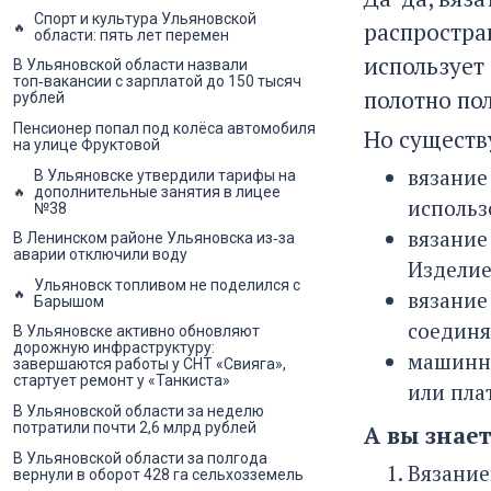
Спорт и культура Ульяновской
распростра
области: пять лет перемен
использует
В Ульяновской области назвали
топ‑вакансии с зарплатой до 150 тысяч
полотно по
рублей
Пенсионер попал под колёса автомобиля
Но существ
на улице Фруктовой
вязание
В Ульяновске утвердили тарифы на
дополнительные занятия в лицее
использ
№38
вязание
В Ленинском районе Ульяновска из‑за
аварии отключили воду
Изделие
Ульяновск топливом не поделился с
вязание
Барышом
соединя
В Ульяновске активно обновляют
дорожную инфраструктуру:
машинно
завершаются работы у СНТ «Свияга»,
стартует ремонт у «Танкиста»
или пла
В Ульяновской области за неделю
потратили почти 2,6 млрд рублей
А вы знает
В Ульяновской области за полгода
Вязание
вернули в оборот 428 га сельхозземель