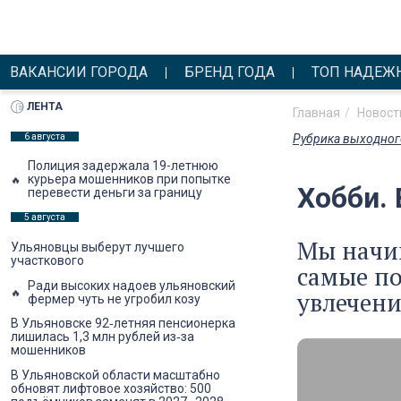
ВАКАНСИИ ГОРОДА
БРЕНД ГОДА
ТОП НАДЕЖ
ЛЕНТА
Главная
Новост
6 августа
Рубрика выходног
Полиция задержала 19-летнюю
курьера мошенников при попытке
Хобби.
перевести деньги за границу
5 августа
Мы начин
Ульяновцы выберут лучшего
участкового
самые по
Ради высоких надоев ульяновский
увлечени
фермер чуть не угробил козу
В Ульяновске 92‑летняя пенсионерка
лишилась 1,3 млн рублей из‑за
мошенников
В Ульяновской области масштабно
обновят лифтовое хозяйство: 500