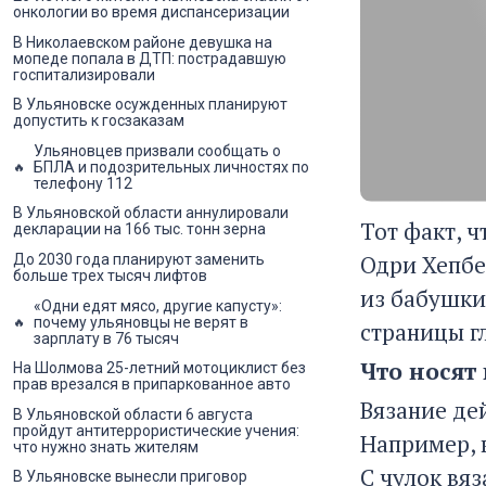
онкологии во время диспансеризации
В Николаевском районе девушка на
мопеде попала в ДТП: пострадавшую
госпитализировали
В Ульяновске осужденных планируют
допустить к госзаказам
Ульяновцев призвали сообщать о
БПЛА и подозрительных личностях по
телефону 112
В Ульяновской области аннулировали
Тот факт, ч
декларации на 166 тыс. тонн зерна
Одри Хепбе
До 2030 года планируют заменить
больше трех тысяч лифтов
из бабушки
«Одни едят мясо, другие капусту»:
почему ульяновцы не верят в
страницы г
зарплату в 76 тысяч
Что носят
На Шолмова 25-летний мотоциклист без
прав врезался в припаркованное авто
Вязание де
В Ульяновской области 6 августа
пройдут антитеррористические учения:
Например, 
что нужно знать жителям
С чулок вяз
В Ульяновске вынесли приговор