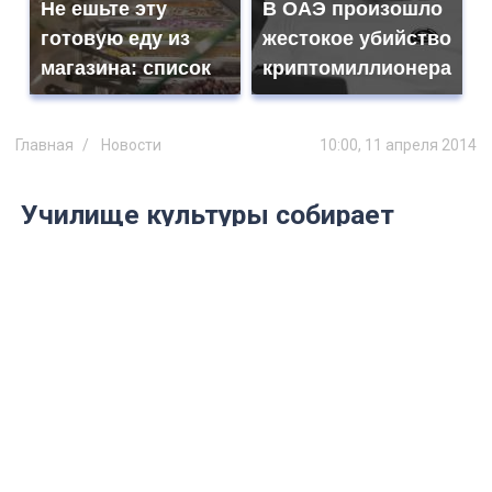
Не ешьте эту
В ОАЭ произошло
готовую еду из
жестокое убийство
магазина: список
криптомиллионера
Главная
Новости
10:00, 11 апреля 2014
Училище культуры собирает
помощь дому-интернату
Студенты и преподаватели училища
собираются передать вещи, собранные
силами ульяновцев в рамках
благотворительной помощи.