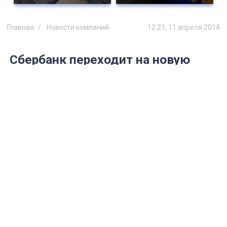
Главная
Новости компаний
12:21, 11 апреля 2014
Сбербанк переходит на новую
модель обслуживания по ипотеке
Теперь, чтобы подать заявку на
ипотечный кредит, заёмщику не
обязательно идти в банк, сделать это
можно непосредственно у партнёра
Сбербанка - в агентстве недвижимости
или у застройщика.