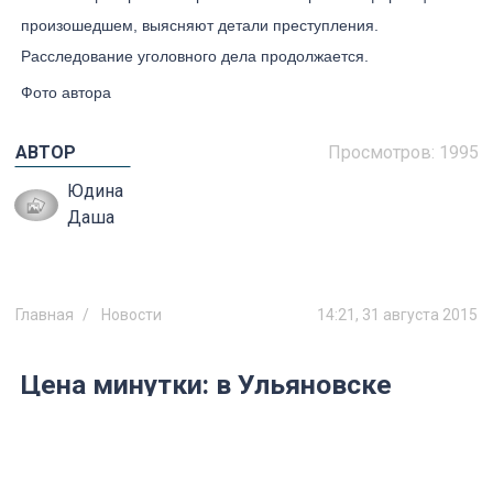
произошедшем, выясняют детали преступления.
Расследование уголовного дела продолжается.
Фото автора
АВТОР
Просмотров:
1995
Юдина
Даша
Главная
Новости
14:21, 31 августа 2015
Цена минутки: в Ульяновске
полуторагодовалый внук упал из
открытого окна, пока дед
отвлекся