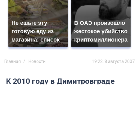
Не ешьте эту
В ОАЭ произошло
готовую еду из
жестокое убийство
магазина: список
криптомиллионера
Главная
Новости
19:22, 8 августа 2007
К 2010 году в Димитровграде
появится Федеральный
высокотехнологический центр
медицинской радиологии
Федеральный высокотехнологический
центр медицинской радиологии в городе
Димитровграде будет размещен на базе
«Медико-санитарной части №172»