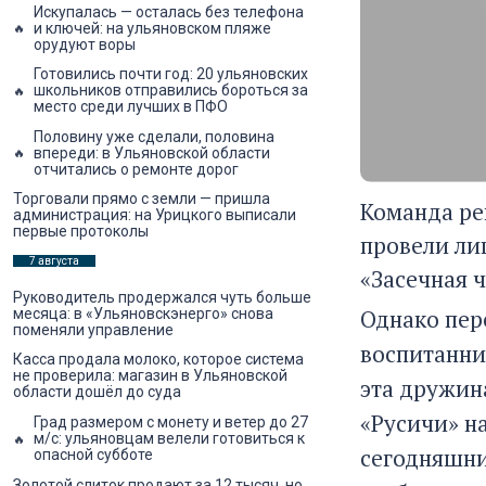
Искупалась — осталась без телефона
и ключей: на ульяновском пляже
орудуют воры
Готовились почти год: 20 ульяновских
школьников отправились бороться за
место среди лучших в ПФО
Половину уже сделали, половина
впереди: в Ульяновской области
отчитались о ремонте дорог
Торговали прямо с земли — пришла
Команда ре
администрация: на Урицкого выписали
первые протоколы
провели ли
7 августа
«Засечная ч
Руководитель продержался чуть больше
Однако пер
месяца: в «Ульяновскэнерго» снова
поменяли управление
воспитанни
Касса продала молоко, которое система
не проверила: магазин в Ульяновской
эта дружина
области дошёл до суда
«Русичи» н
Град размером с монету и ветер до 27
м/с: ульяновцам велели готовиться к
сегодняшни
опасной субботе
Золотой слиток продают за 12 тысяч, но