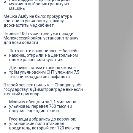
мужчина выбросил гранату из
машины
Мешка Амбу не было: прокуратура
заставила ульяновскую школу
дооснастить медкабинет
Первые 100 тысяч тонн уже позади:
Мелекесский район установил планку
для всей области
Лето почти закончилось — бассейн
наконец открыли: на Центральном
пляже разрешили купаться
Дачники годами ехали по ямам: к
трём ульяновским СНТ уложили 7,5
тысячи «квадратов» асфальта
Второй раз сел пьяным — Changan ушёл
государству: в Димитровграде вынесли
жёсткий приговор
Машину обещали за 2,1 миллиона:
ульяновец перевёл 760 тысяч и
получил ещё один «счёт»
Гусеницы добрались до корзинок:
ульяновские поля атаковал
вредитель, который ест 120 культур