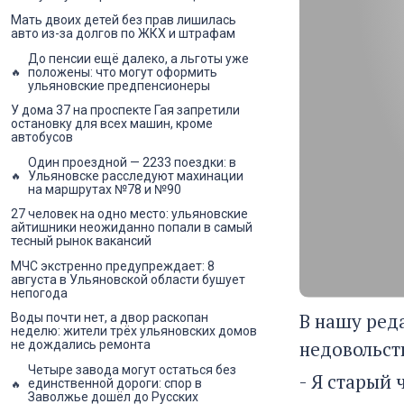
Мать двоих детей без прав лишилась
авто из-за долгов по ЖКХ и штрафам
До пенсии ещё далеко, а льготы уже
положены: что могут оформить
ульяновские предпенсионеры
У дома 37 на проспекте Гая запретили
остановку для всех машин, кроме
автобусов
Один проездной — 2233 поездки: в
Ульяновске расследуют махинации
на маршрутах №78 и №90
27 человек на одно место: ульяновские
айтишники неожиданно попали в самый
тесный рынок вакансий
МЧС экстренно предупреждает: 8
августа в Ульяновской области бушует
непогода
В нашу ред
Воды почти нет, а двор раскопан
неделю: жители трёх ульяновских домов
недовольст
не дождались ремонта
Четыре завода могут остаться без
- Я старый 
единственной дороги: спор в
Заволжье дошёл до Русских