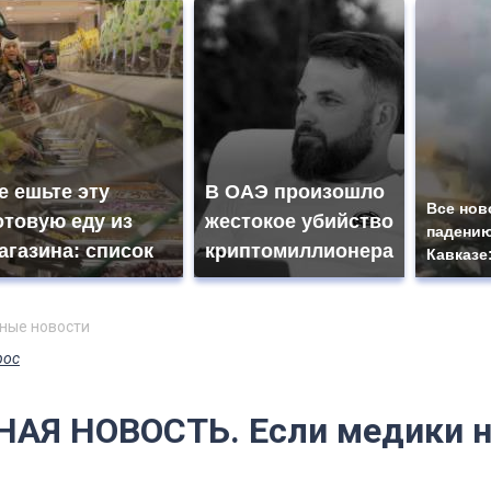
е ешьте эту
В ОАЭ произошло
Все нов
отовую еду из
жестокое убийство
падению
агазина: список
криптомиллионера
Кавказе
ные новости
рос
АЯ НОВОСТЬ. Если медики н