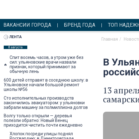
ВАКАНСИИ ГОРОДА
БРЕНД ГОДА
ТОП НАДЕЖ
ЛЕНТА
Главная
Новост
8 августа
Спит восемь часов, а утром уже без
В Улья
сил: ульяновские врачи назвали
признак, который принимают за
россий
обычную лень
600 детей отправят в соседнюю школу: в
Ульяновске начали большой ремонт
13 апрел
школы №56
самарски
Сто исполнительных производств
закончились эвакуатором: у ульяновки
забрали машину за полмиллиона долгов
Волгу только открыли — деревья
полезли обратно: Новый Венец
приходится чистить почти ежедневно
Хлопок посреди улицы поднял
Росгвардию: в Димитровграде