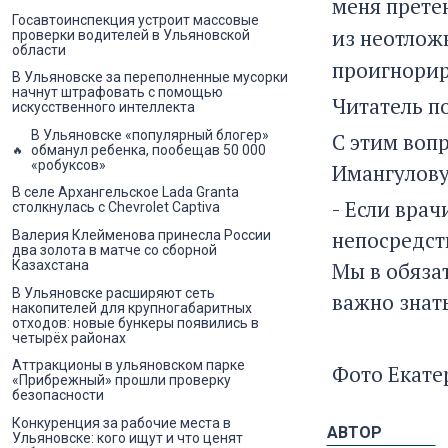
меня претен
Госавтоинспекция устроит массовые
из
неотлож
проверки водителей в Ульяновской
области
проигнорир
В Ульяновске за переполненные мусорки
начнут штрафовать с помощью
Читатель п
искусственного интеллекта
В Ульяновске «популярный блогер»
С этим воп
обманул ребенка, пообещав 50 000
«робуксов»
Имангулову
В селе Архангельское Lada Granta
- Если вра
столкнулась с Chevrolet Captiva
непосредст
Валерия Клейменова принесла России
два золота в матче со сборной
Мы в обяза
Казахстана
В Ульяновске расширяют сеть
важно знат
накопителей для крупногабаритных
отходов: новые бункеры появились в
четырёх районах
Аттракционы в ульяновском парке
Фото Екат
«Прибрежный» прошли проверку
безопасности
Конкуренция за рабочие места в
АВТОР
Ульяновске: кого ищут и что ценят