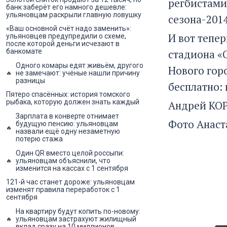
регбистами
банк заберёт его намного дешевле:
ульяновцам раскрыли главную ловушку
сезона-2014
«Ваш основной счёт надо заменить»:
И вот тепе
ульяновцев предупредили о схеме,
после которой деньги исчезают в
стадиона «
банкомате
Одного комары едят живьём, другого
Нового горо
не замечают: учёные нашли причину
разницы
бесплатно:
Пятеро спасённых: история томского
рыбака, которую должен знать каждый
Андрей КО
Зарплата в конверте отнимает
Фото Анаст
будущую пенсию: ульяновцам
назвали ещё одну незаметную
потерю стажа
Один QR вместо целой россыпи:
ульяновцам объяснили, что
изменится на кассах с 1 сентября
121-й час станет дороже: ульяновцам
изменят правила переработок с 1
сентября
На квартиру будут копить по-новому:
ульяновцам застрахуют жилищный
вклад сразу на 10 миллионов