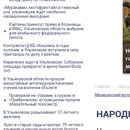
«Мураками», мотофристайл и тяжёлый
рок: ульяновцев ждут необычно
насыщенные выходные
Картины принесут прямо в больницы
и МФЦ: Ульяновскую область выбрали
для необычного федерального
пилота
Контракты ЦГКБ обошлись в годы
колонии: в Ульяновске вступили в силу
Н
приговоры по делу о взятках
г
Кириленко ждут в Ульяновске: Соборную
м
площадь превратят в арену баскетбола
3×3
В Ульяновской области прошли
масштабные антитеррористические
Главная
Народ
учения на военном объекте
Медицинский воп
Проверили не глазами, а грузом: в
«Прибрежном» аттракционы прошли
обязательный техосмотр
НАРОДН
В Ульяновске разыскивают 37-летнего
мужчину
Ушёл в старые сады и пропал: 79-летнего
ульяновца нашли ночью возле болота