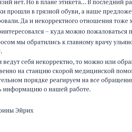
зий нет. Но в плане этикета… В последний ра
ки
прошли в грязной обуви, а наше предложе
овали. Да и некорректного отношения тоже х
оинтересовался – куда можно пожаловаться п
росом мы обратились к главному врачу улья
.
чи ведут себя некорректно, то можно или об
венно на станцию скорой медицинской помощ
тельном порядке реагируем на все обращени
ь информацию о нашей работе.
ерины Эйрих