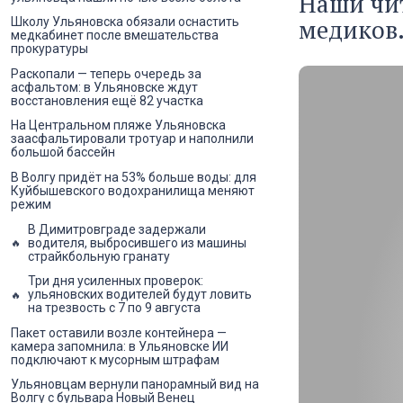
Наши чит
медиков
Школу Ульяновска обязали оснастить
медкабинет после вмешательства
прокуратуры
Раскопали — теперь очередь за
асфальтом: в Ульяновске ждут
восстановления ещё 82 участка
На Центральном пляже Ульяновска
заасфальтировали тротуар и наполнили
большой бассейн
В Волгу придёт на 53% больше воды: для
Куйбышевского водохранилища меняют
режим
В Димитровграде задержали
водителя, выбросившего из машины
страйкбольную гранату
Три дня усиленных проверок:
ульяновских водителей будут ловить
на трезвость с 7 по 9 августа
Пакет оставили возле контейнера —
камера запомнила: в Ульяновске ИИ
подключают к мусорным штрафам
Ульяновцам вернули панорамный вид на
Волгу с бульвара Новый Венец