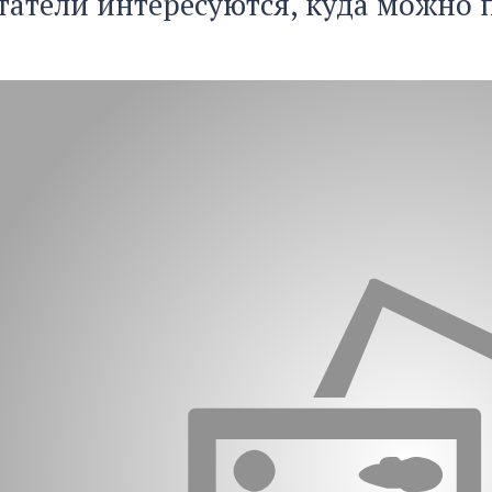
атели интересуются, куда можно 
.