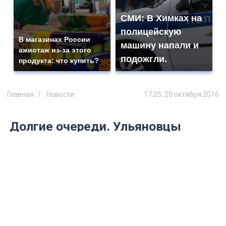
СМИ: В Химках на
полицейскую
В магазинах России
машину напали и
ажиотаж из-за этого
подожгли.
продукта: что купить?
Главная
Новости
17:25, 20 октября 2016
Долгие очереди. Ульяновцы
будут стоять на приём к врачу до
2018 года
Лечебные учреждения и власти не
справляются с загруженностью
поликлиник.