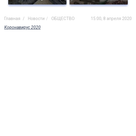
Главная
Новости
ОБЩЕСТВО
15:00, 8 апреля 2020
Коронавирус 2020
Из-за коронавируса жителям
Ульяновской области до конца
года не будут начислять пени за
неуплату ЖКУ
Соответствующее распоряжение было
подписано правительством РФ.