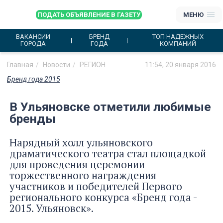
ПОДАТЬ ОБЪЯВЛЕНИЕ В ГАЗЕТУ
МЕНЮ
ВАКАНСИИ
БРЕНД
ТОП НАДЕЖНЫХ
ГОРОДА
ГОДА
КОМПАНИЙ
Главная
Новости
РЕГИОН
11:54, 20 января 2016
Бренд года 2015
В Ульяновске отметили любимые
бренды
Нарядный холл ульяновского
драматического театра стал площадкой
для проведения церемонии
торжественного награждения
участников и победителей Первого
регионального конкурса «Бренд года -
2015. Ульяновск».