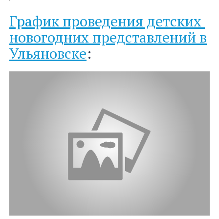
График проведения детских
новогодних представлений в
Ульяновске
: