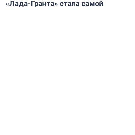
«Лада-Гранта» стала самой
популярной маркой в России
Среди иномарок в первой пятёрке Kia и
Hyundai.