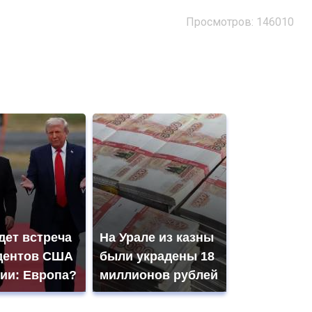
Просмотров: 146010
дет встреча
На Урале из казны
дентов США
были украдены 18
сии: Европа?
миллионов рублей