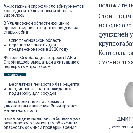
положитель
Ажиотажный спрос: число абитуриентов
колледжей в Ульяновской области
Стоит подч
удвоилось
использоват
В Ульяновской области женщина
бросила кирпич в родственницу из-за
старых обид
функцией у
СФР Ульяновской области
крупногаба
перечислил льготы для
предпенсионеров в 2026 году
Контроль к
Жители Юго-Западного просят ГАИ и
сменного з
Стройнадзор вмешаться в ситуацию с
перекрытым тротуаром
6 августа
Бесплатное лекарство без рецепта:
кардиолог назвал неожиданную
поддержку для сосудов
Голова болит не из-за космоса:
ульяновцам дали спокойный прогноз
магнитного поля
ДМИТР
Буквы видите идеально, а болезнь уже
развивается: ульяновцам объяснили
директор ОО
опасность обычной проверки зрения