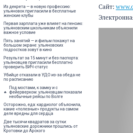
Сайт:
www.c
Из декрета — в новую профессию:
ульяновок пригласили в бесплатные
Электронна
женские клубы
Первая зарплата уже влияет на пенсию:
ульяновским школьникам объяснили
важное условие
Пять занятий — и фильм покажут на
большом экране: ульяновских
подростков зовут в кино
Результат за 15 минут и без паспорта:
ульяновцев пригласили бесплатно
проверить ВИЧ-статус
Убийце отказали в УДО из-за обеда не
по расписанию
Под мостами, к замку и с
фейерверком: ульяновцам показали
необычные рейсы по Волге
Осторожно, еда: кардиолог объяснила,
какие «полезные» продукты на самом
деле вредны для сердца
Две тысячи квадратов за сутки:
ульяновские дорожники прошлись от
Кротовки до Арского