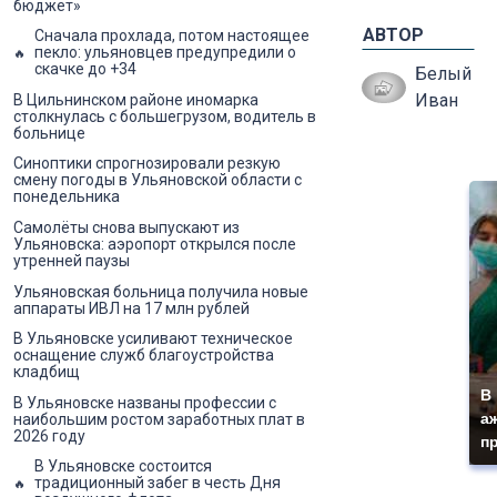
бюджет»
АВТОР
Сначала прохлада, потом настоящее
пекло: ульяновцев предупредили о
скачке до +34
Белый
Иван
В Цильнинском районе иномарка
столкнулась с большегрузом, водитель в
больнице
Синоптики спрогнозировали резкую
смену погоды в Ульяновской области с
понедельника
Самолёты снова выпускают из
Ульяновска: аэропорт открылся после
утренней паузы
Ульяновская больница получила новые
аппараты ИВЛ на 17 млн рублей
В Ульяновске усиливают техническое
оснащение служб благоустройства
кладбищ
В
В Ульяновске названы профессии с
а
наибольшим ростом заработных плат в
2026 году
п
В Ульяновске состоится
традиционный забег в честь Дня