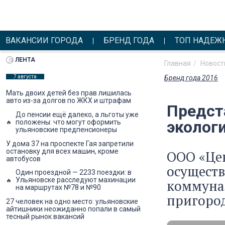
ВАКАНСИИ ГОРОДА
БРЕНД ГОДА
ТОП НАДЕЖ
ЛЕНТА
Главная
Новост
7 августа
Бренд года 2016
Мать двоих детей без прав лишилась
авто из-за долгов по ЖКХ и штрафам
Предст
До пенсии ещё далеко, а льготы уже
эколог
положены: что могут оформить
ульяновские предпенсионеры
У дома 37 на проспекте Гая запретили
остановку для всех машин, кроме
ООО «Цен
автобусов
осуществ
Один проездной — 2233 поездки: в
Ульяновске расследуют махинации
коммуна
на маршрутах №78 и №90
пригоро
27 человек на одно место: ульяновские
айтишники неожиданно попали в самый
тесный рынок вакансий