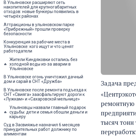
В Ульяновске расширяют сеть
накопителей для крупногабаритных
отходов: новые бункеры появились в
четырёх районах
Аттракционы в ульяновском парке
«Прибрежный» прошли проверку
безопасности
Конкуренция за рабочие места в
Ульяновске: кого ищут и что ценят
работодатели
Жители Киндяковки остались без
холодной воды из-за аварии в
Ульяновске
В Ульяновске огонь уничтожил дачный
Задача пре
дом и сарай в СНТ «Дружба»
В Ульяновске после ремонта подъезда к
«Центрэкот
СНТ «Свияга» заасфальтируют дороги к
«Лужкам» и «Сахаровской мельнице»
ремонтную 
Ульяновцы назвали главный подарок
предприяти
судьбы: дети и семья обошли деньги и
карьеру
тысяч тонн 
Суд в Засвияжье назначил 6 месяцев
принудительных работ должнику по
переработку
алиментам