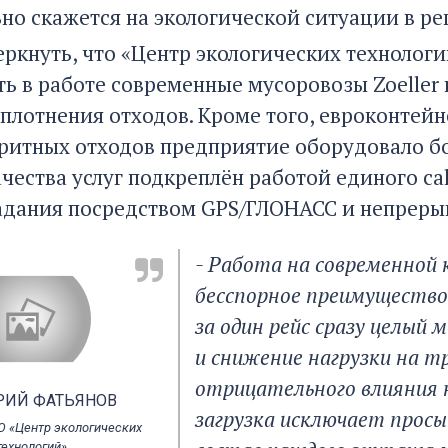
но скажется на экологической ситуации в ре
еркнуть, что «Центр экологических технологи
ь в работе современные мусоровозы Zoeller н
плотнения отходов. Кроме того, евроконтей
ритных отходов предприятие оборудовало бо
ачества услуг подкреплён работой единого ca
адания посредством GPS/ГЛОНАСС и непреры
- Работа на современной
бесспорное преимущество
за один рейс сразу целый
и снижение нагрузки на 
отрицательного влияния н
ИЙ ФАТЬЯНОВ
загрузка исключает просып
О «Центр экологических
технологий»