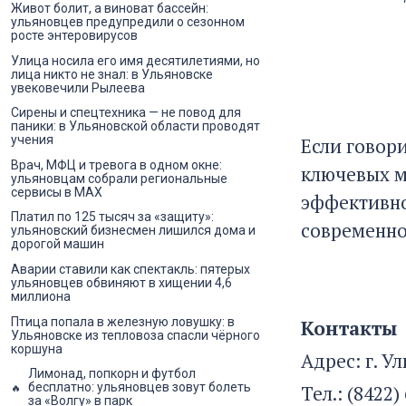
Живот болит, а виноват бассейн:
ульяновцев предупредили о сезонном
росте энтеровирусов
Улица носила его имя десятилетиями, но
лица никто не знал: в Ульяновске
увековечили Рылеева
Сирены и спецтехника — не повод для
паники: в Ульяновской области проводят
учения
Если говори
Врач, МФЦ и тревога в одном окне:
ключевых мо
ульяновцам собрали региональные
сервисы в MAX
эффективно
Платил по 125 тысяч за «защиту»:
современно
ульяновский бизнесмен лишился дома и
дорогой машин
Аварии ставили как спектакль: пятерых
ульяновцев обвиняют в хищении 4,6
миллиона
Птица попала в железную ловушку: в
Контакты
Ульяновске из тепловоза спасли чёрного
коршуна
Адрес: г. У
Лимонад, попкорн и футбол
бесплатно: ульяновцев зовут болеть
Тел.: (8422)
за «Волгу» в парк