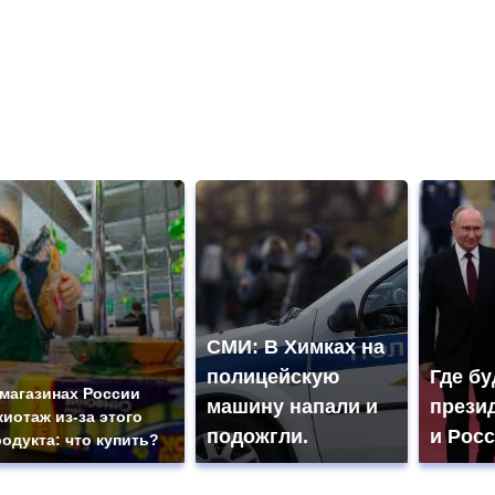
СМИ: В Химках на
полицейскую
Где бу
 магазинах России
машину напали и
прези
жиотаж из-за этого
подожгли.
и Рос
родукта: что купить?