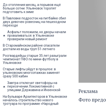
До отопления месяц, а порывов ещё
больше сотни: Ульяновск торопят
подготовить к зиме
В Павловке подросток на питбайке сбил
двух девочек-ровесниц на пешеходном
переходе
Асфальт положили, но дворы начали
проваливаться: в Ульяновске
проверили новый ремонт
В Старомайнском районе спасатели
достали из воды труп 51-летнего
Росгвардейцы старше 35 лет разыграли
чемпионат ПФО по мини-футболу в
Ульяновске
Старые лифты уйдут в прошлое: в
ульяновских многоэтажках заменят
сразу 500 кабин
Завтра отключат светофоры на
пересечении Локомотивной с
Реклама
улицами Державина и Инзенской
На бульваре Архитекторов в Ульяновске
Фото предо
началось строительство нового
тротуара по программе «Народный