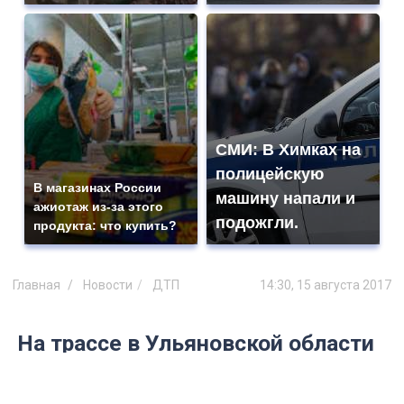
СМИ: В Химках на
полицейскую
В магазинах России
машину напали и
ажиотаж из-за этого
подожгли.
продукта: что купить?
Главная
Новости
ДТП
14:30, 15 августа 2017
На трассе в Ульяновской области
подростки пострадали при
лобовом столкновении двух