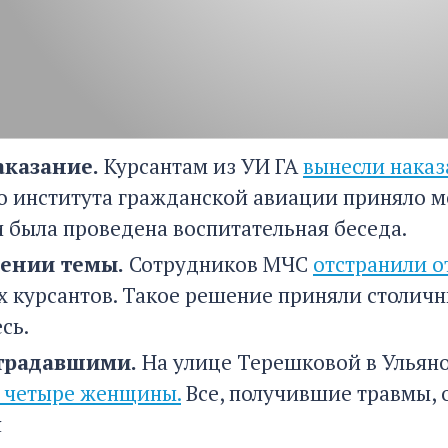
аказание.
Курсантам из УИ ГА
вынесли наказа
о института гражданской авиации приняло м
 была проведена воспитательная беседа.
жении темы.
Сотрудников МЧС
отстранили о
х курсантов. Такое решение приняли столичн
сь.
страдавшими.
На улице Терешковой в Ульян
 четыре женщины.
Все, получившие травмы, 
я