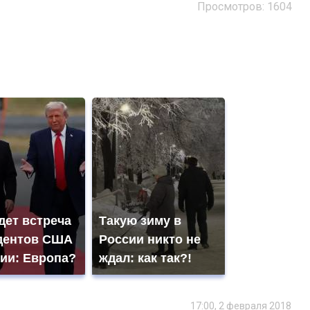
Просмотров: 1604
дет встреча
Такую зиму в
дентов США
России никто не
сии: Европа?
ждал: как так?!
17:00, 2 февраля 2018