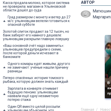
АВТОР
Касса продала молоко, которое система
не проверила: магазин в Ульяновской
области дошёл до суда
Матюшин
Маргарит
Град размером с монету и ветер до 27
м/с: ульяновцам велели готовиться к
опасной субботе
Золотой слиток продают за 12 тысяч, но
банк заберёт его намного дешевле:
ульяновцам раскрыли главную ловушку
«Ваш основной счёт надо заменить»:
ульяновцев предупредили о схеме,
после которой деньги исчезают в
банкомате
Одного комары едят живьём, другого
не замечают: учёные нашли причину
разницы
Пятеро спасённых: история томского
рыбака, которую должен знать каждый
В
а
Зарплата в конверте отнимает
будущую пенсию: ульяновцам
п
назвали ещё одну незаметную
потерю стажа
Один QR вместо целой россыпи:
Главная
Новос
ульяновцам объяснили, что