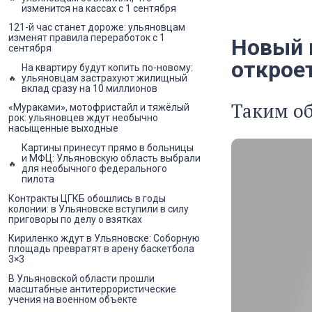
изменится на кассах с 1 сентября
121-й час станет дороже: ульяновцам
изменят правила переработок с 1
Новый 
сентября
открое
На квартиру будут копить по-новому:
ульяновцам застрахуют жилищный
вклад сразу на 10 миллионов
Таким об
«Мураками», мотофристайл и тяжёлый
рок: ульяновцев ждут необычно
насыщенные выходные
Картины принесут прямо в больницы
и МФЦ: Ульяновскую область выбрали
для необычного федерального
пилота
Контракты ЦГКБ обошлись в годы
колонии: в Ульяновске вступили в силу
приговоры по делу о взятках
Кириленко ждут в Ульяновске: Соборную
площадь превратят в арену баскетбола
3×3
В Ульяновской области прошли
масштабные антитеррористические
учения на военном объекте