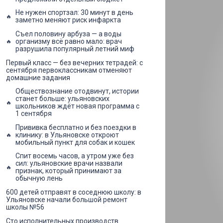
Не нужен спортзал: 30 минут в день
заметно меняют риск инфаркта
Съел половину арбуза — а воды
организму всё равно мало: врач
разрушила популярный летний миф
Первый класс — без вечерних тетрадей: с
сентября первоклассникам отменяют
домашние задания
Обществознание отодвинут, истории
станет больше: ульяновских
школьников ждёт новая программа с
1 сентября
Прививка бесплатно и без поездки в
клинику: в Ульяновске откроют
мобильный пункт для собак и кошек
Спит восемь часов, а утром уже без
сил: ульяновские врачи назвали
признак, который принимают за
обычную лень
600 детей отправят в соседнюю школу: в
Ульяновске начали большой ремонт
школы №56
Сто исполнительных производств