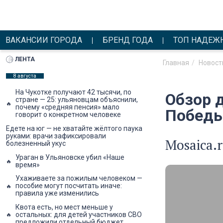
ВАКАНСИИ ГОРОДА
БРЕНД ГОДА
ТОП НАДЕЖ
ЛЕНТА
Главная
Новост
8 августа
На Чукотке получают 42 тысячи, по
Обзор 
стране — 25: ульяновцам объяснили,
почему «средняя пенсия» мало
Победы
говорит о конкретном человеке
Едете на юг — не хватайте жёлтого паука
руками: врачи зафиксировали
Mosaica.
болезненный укус
Ураган в Ульяновске убил «Наше
время»
Ухаживаете за пожилым человеком —
пособие могут посчитать иначе:
правила уже изменились
Квота есть, но мест меньше у
остальных: для детей участников СВО
предложили отдельный бюджет