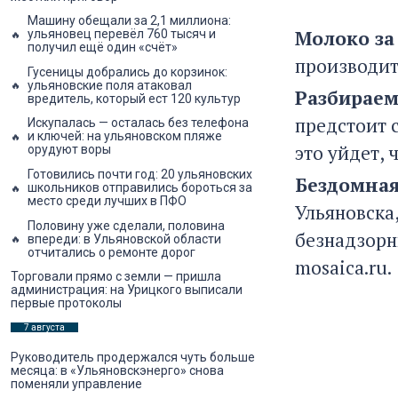
Машину обещали за 2,1 миллиона:
Молоко за
ульяновец перевёл 760 тысяч и
получил ещё один «счёт»
производит
Гусеницы добрались до корзинок:
ульяновские поля атаковал
Разбираем
вредитель, который ест 120 культур
предстоит с
Искупалась — осталась без телефона
и ключей: на ульяновском пляже
это уйдет, 
орудуют воры
Готовились почти год: 20 ульяновских
Бездомная
школьников отправились бороться за
место среди лучших в ПФО
Ульяновска
Половину уже сделали, половина
безнадзорн
впереди: в Ульяновской области
отчитались о ремонте дорог
mosaica.ru.
Торговали прямо с земли — пришла
администрация: на Урицкого выписали
первые протоколы
7 августа
Руководитель продержался чуть больше
месяца: в «Ульяновскэнерго» снова
поменяли управление