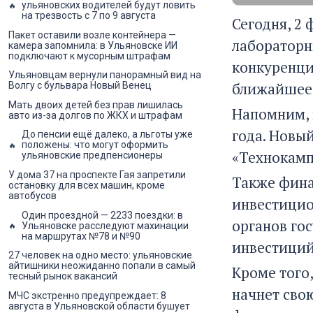
ульяновских водителей будут ловить
на трезвость с 7 по 9 августа
Сегодня, 2
Пакет оставили возле контейнера —
лабораторн
камера запомнила: в Ульяновске ИИ
подключают к мусорным штрафам
конкуренци
Ульяновцам вернули панорамный вид на
ближайшее 
Волгу с бульвара Новый Венец
Мать двоих детей без прав лишилась
Напомним, п
авто из-за долгов по ЖКХ и штрафам
года. Новый
До пенсии ещё далеко, а льготы уже
положены: что могут оформить
«Технокампу
ульяновские предпенсионеры
У дома 37 на проспекте Гая запретили
Также фина
остановку для всех машин, кроме
автобусов
инвестицио
Один проездной — 2233 поездки: в
органов го
Ульяновске расследуют махинации
на маршрутах №78 и №90
инвестиций
27 человек на одно место: ульяновские
айтишники неожиданно попали в самый
Кроме того
тесный рынок вакансий
начнет сво
МЧС экстренно предупреждает: 8
августа в Ульяновской области бушует