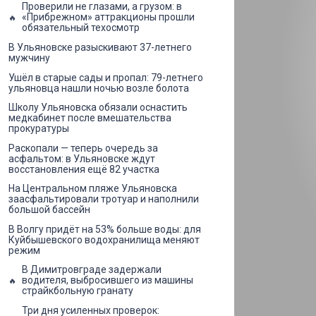
Проверили не глазами, а грузом: в
«Прибрежном» аттракционы прошли
обязательный техосмотр
В Ульяновске разыскивают 37-летнего
мужчину
Ушёл в старые сады и пропал: 79-летнего
ульяновца нашли ночью возле болота
Школу Ульяновска обязали оснастить
медкабинет после вмешательства
прокуратуры
Раскопали — теперь очередь за
асфальтом: в Ульяновске ждут
восстановления ещё 82 участка
На Центральном пляже Ульяновска
заасфальтировали тротуар и наполнили
большой бассейн
В Волгу придёт на 53% больше воды: для
Куйбышевского водохранилища меняют
режим
В Димитровграде задержали
водителя, выбросившего из машины
страйкбольную гранату
Три дня усиленных проверок: