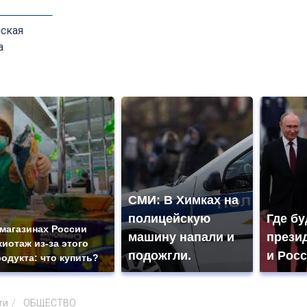
ская
а
СМИ: В Химках на
полицейскую
Где бу
 магазинах России
машину напали и
прези
жиотаж из-за этого
подожгли.
и Рос
родукта: что купить?
ти
ОБЩЕСТВО