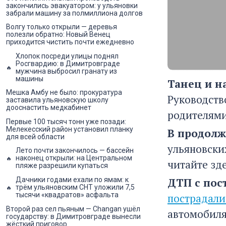
закончились эвакуатором: у ульяновки
забрали машину за полмиллиона долгов
Волгу только открыли — деревья
полезли обратно: Новый Венец
приходится чистить почти ежедневно
Хлопок посреди улицы поднял
Росгвардию: в Димитровграде
мужчина выбросил гранату из
машины
Танец и н
Мешка Амбу не было: прокуратура
Руководств
заставила ульяновскую школу
дооснастить медкабинет
родителями
Первые 100 тысяч тонн уже позади:
Мелекесский район установил планку
В продол
для всей области
ульяновски
Лето почти закончилось — бассейн
наконец открыли: на Центральном
читайте зде
пляже разрешили купаться
ДТП с по
Дачники годами ехали по ямам: к
трём ульяновским СНТ уложили 7,5
тысячи «квадратов» асфальта
пострадали
Второй раз сел пьяным — Changan ушёл
автомобил
государству: в Димитровграде вынесли
жёсткий приговор