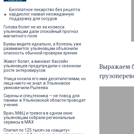
Бесплатное лекарство без рецепта:
кардиолог назвал неожиданную
поддержку для сосудов
Голова болит не из-за космоса:
ульяновцам дали спокойный прогноз
магнитного поля
Буквы видите идеально, а болезнь уже
развивается: ульяновцам объяснили
опасность обычной проверки зрения
Живот болит, а виноват бассейн:
Выражаем б
ульяновцев предупредили о сезонном
росте энтеровирусов
грузоперево
Улица носила его имя десятилетиями, но
лица никто не знал: в Ульяновске
увековечили Рылеева
Сирены и спецтехника — не повод для
паники: в Ульяновской области проводят
учения
Врач, МФЦ и тревога в одном окне:
ульяновцам собрали региональные
сервисы в MAX
Платил по 125 тысяч за «защиту»: