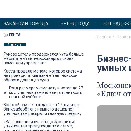
ВАКАНСИИ ГОРОДА
БРЕНД ГОДА
ТОП НАДЕЖ
ЛЕНТА
Главная
Новост
7 августа
Руководитель продержался чуть больше
Бизнес-
месяца: в «Ульяновскэнерго» снова
поменяли управление
умных 
Касса продала молоко, которое система
не проверила: магазин в Ульяновской
области дошёл до суда
Московск
Град размером с монету и ветер до 27
«Ключ от
м/с: ульяновцам велели готовиться к
опасной субботе
Золотой слиток продают за 12 тысяч, но
банк заберёт его намного дешевле:
ульяновцам раскрыли главную ловушку
«Ваш основной счёт надо заменить»:
ульяновцев предупредили о схеме,
после которой деньги исчезают в