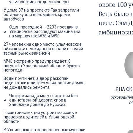
ульяновские предпенсионеры
около 100 у
У дома 37 на проспекте Гая запретили
Ведь было 
остановку для всех машин, кроме
автобусов
цели. Сам Д
Один проездной — 2233 поездки: в
амбициозна
Ульяновске расследуют махинации
на маршрутах №78 и №90
27 человек на одно место: ульяновские
айтишники неожиданно попали в самый
тесный рынок вакансий
МЧС экстренно предупреждает: 8
августа в Ульяновской области бушует
непогода
Воды почти нет, а двор раскопан
неделю: жители трёх ульяновских домов
не дождались ремонта
ЯНА С
Четыре завода могут остаться без
руководител
единственной дороги: спор в
D
Заволжье дошёл до Русских
Госавтоинспекция устроит массовые
проверки водителей в Ульяновской
области
В Ульяновске за переполненные мусорки