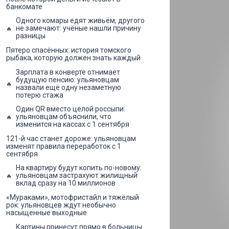
банкомате
Одного комары едят живьём, другого
не замечают: учёные нашли причину
разницы
Пятеро спасённых: история томского
рыбака, которую должен знать каждый
Зарплата в конверте отнимает
будущую пенсию: ульяновцам
назвали ещё одну незаметную
потерю стажа
Один QR вместо целой россыпи:
ульяновцам объяснили, что
изменится на кассах с 1 сентября
121-й час станет дороже: ульяновцам
изменят правила переработок с 1
сентября
На квартиру будут копить по-новому:
ульяновцам застрахуют жилищный
вклад сразу на 10 миллионов
«Мураками», мотофристайл и тяжёлый
рок: ульяновцев ждут необычно
насыщенные выходные
Картины принесут прямо в больницы