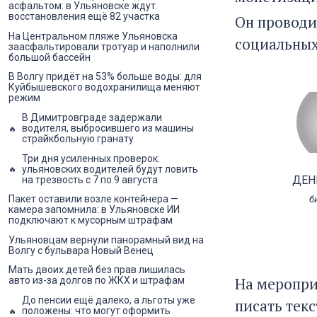
асфальтом: в Ульяновске ждут
восстановления ещё 82 участка
Он проводи
На Центральном пляже Ульяновска
социальных
заасфальтировали тротуар и наполнили
большой бассейн
В Волгу придёт на 53% больше воды: для
Куйбышевского водохранилища меняют
режим
В Димитровграде задержали
водителя, выбросившего из машины
страйкбольную гранату
Три дня усиленных проверок:
ульяновских водителей будут ловить
ДЕН
на трезвость с 7 по 9 августа
Пакет оставили возле контейнера —
б
камера запомнила: в Ульяновске ИИ
подключают к мусорным штрафам
Ульяновцам вернули панорамный вид на
Волгу с бульвара Новый Венец
Мать двоих детей без прав лишилась
На меропри
авто из-за долгов по ЖКХ и штрафам
До пенсии ещё далеко, а льготы уже
писать тек
положены: что могут оформить