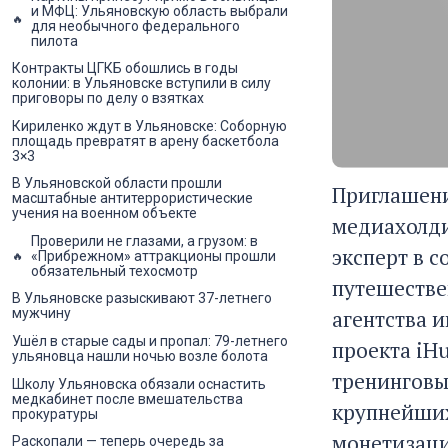
и МФЦ: Ульяновскую область выбрали
для необычного федерального
пилота
Контракты ЦГКБ обошлись в годы
колонии: в Ульяновске вступили в силу
приговоры по делу о взятках
Кириленко ждут в Ульяновске: Соборную
площадь превратят в арену баскетбола
3×3
В Ульяновской области прошли
Приглашени
масштабные антитеррористические
учения на военном объекте
медиахолди
Проверили не глазами, а грузом: в
эксперт в 
«Прибрежном» аттракционы прошли
обязательный техосмотр
путешестве
В Ульяновске разыскивают 37-летнего
агентства 
мужчину
Ушёл в старые сады и пропал: 79-летнего
проекта iHu
ульяновца нашли ночью возле болота
тренинговы
Школу Ульяновска обязали оснастить
медкабинет после вмешательства
крупнейших
прокуратуры
монетизаци
Раскопали — теперь очередь за