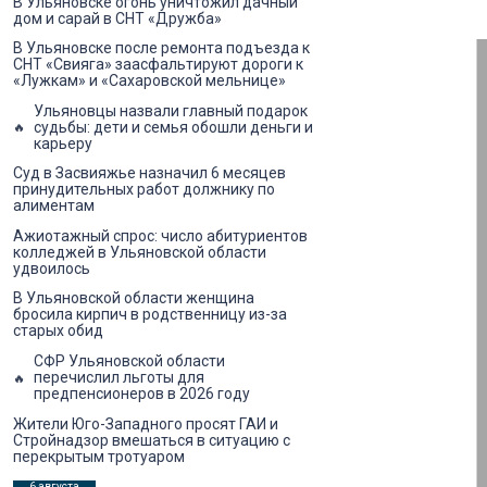
В Ульяновске огонь уничтожил дачный
дом и сарай в СНТ «Дружба»
В Ульяновске после ремонта подъезда к
СНТ «Свияга» заасфальтируют дороги к
«Лужкам» и «Сахаровской мельнице»
Ульяновцы назвали главный подарок
судьбы: дети и семья обошли деньги и
карьеру
Суд в Засвияжье назначил 6 месяцев
принудительных работ должнику по
алиментам
Ажиотажный спрос: число абитуриентов
колледжей в Ульяновской области
удвоилось
В Ульяновской области женщина
бросила кирпич в родственницу из-за
старых обид
СФР Ульяновской области
перечислил льготы для
предпенсионеров в 2026 году
Жители Юго-Западного просят ГАИ и
Стройнадзор вмешаться в ситуацию с
перекрытым тротуаром
6 августа