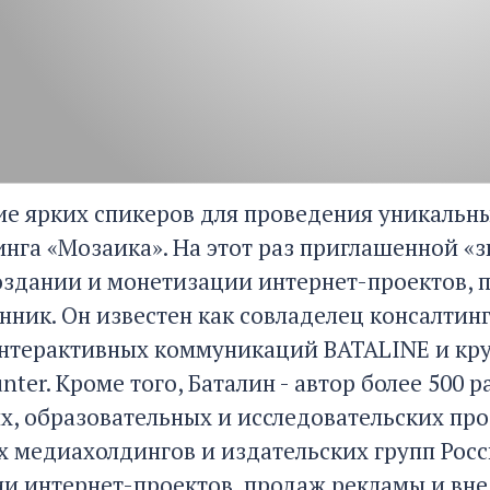
е ярких спикеров для проведения уникальн
нга «Мозаика». На этот раз приглашенной «з
создании и монетизации интернет-проектов, 
нник. Он известен как совладелец консалти
интерактивных коммуникаций BATALINE и кр
nter. Кроме того, Баталин - автор более 500
х, образовательных и исследовательских про
 медиахолдингов и издательских групп Росси
и интернет-проектов, продаж рекламы и вн