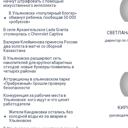
начнут штрафовать с помощью
искусственного интеллекта
В Ульяновске «популярный блогер»
обманул ребенка, пообещав 50 000
«робуксов»
В селе Архангельское Lada Granta
СВЕТЛАН
столкнулась с Chevrolet Captiva
директор по 
Валерия Клейменова принесла России
два золота в матче со сборной
Казахстана
В Ульяновске расширяют сеть
накопителей для крупногабаритных
отходов: новые бункеры появились в
четырёх районах
Аттракционы в ульяновском парке
«Прибрежный» прошли проверку
безопасности
Конкуренция за рабочие места в
Ульяновске: кого ищут и что ценят
работодатели
КИР
Жители Киндяковки остались без
руководит
холодной воды из-за аварии в
Ульяновске