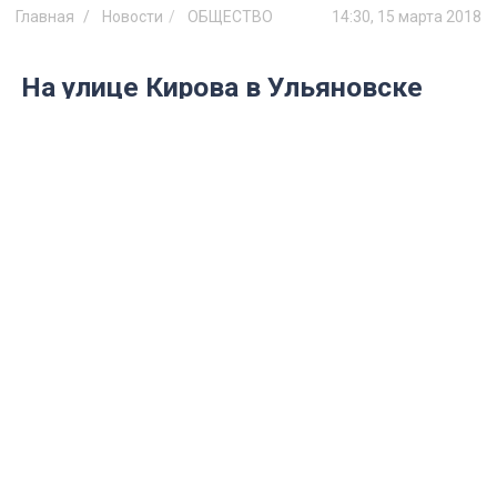
Главная
Новости
ОБЩЕСТВО
14:30, 15 марта 2018
На улице Кирова в Ульяновске
отключат воду и ограничат
движение трамваев и
автомобилей
В Железнодорожном районе будут
проводить работы по устранению утечки
на водопроводе.