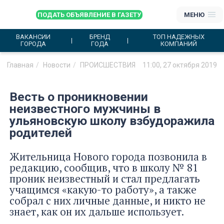
ПОДАТЬ ОБЪЯВЛЕНИЕ В ГАЗЕТУ
МЕНЮ
ВАКАНСИИ
БРЕНД
ТОП НАДЕЖНЫХ
ГОРОДА
ГОДА
КОМПАНИЙ
Главная
Новости
ПРОИСШЕСТВИЯ
11:00, 27 октября 2019
Весть о проникновении
неизвестного мужчины в
ульяновскую школу взбудоражила
родителей
Жительница Нового города позвонила в
редакцию, сообщив, что в школу № 81
проник неизвестный и стал предлагать
учащимся «какую-то работу», а также
собрал с них личные данные, и никто не
знает, как он их дальше использует.