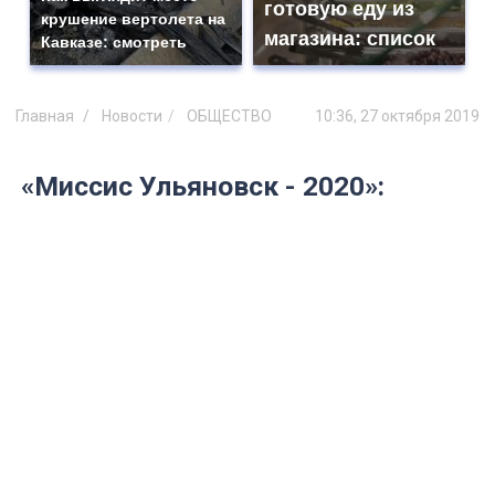
готовую еду из
крушение вертолета на
магазина: список
Кавказе: смотреть
Главная
Новости
ОБЩЕСТВО
10:36, 27 октября 2019
«Миссис Ульяновск - 2020»:
конкурс стартовал с состязаний в
караоке
В ульяновском ресторане «Day&Night»
26 октября прошел конкурс караоке –
первый этап конкурса красоты «Миссис
Ульяновск- 2020».