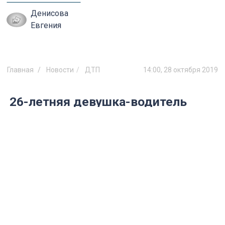
Денисова
Евгения
Главная
Новости
ДТП
14:00, 28 октября 2019
26-летняя девушка-водитель
стала виновницей ДТП с
пострадавшим
Серьезная авария произошла вчера, 27
октября, днем в Заволжском районе
Ульяновска.