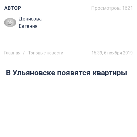
АВТОР
Просмотров:
1621
Денисова
Евгения
Главная
Топовые новости
15:39, 6 ноября 2019
В Ульяновске появятся квартиры
нового поколения. На
региональный рынок
недвижимости заходит новый
застройщик
В этом году в традиционной для города
«Ярмарке квартир» впервые приняла
участие группа компаний «Железно».
Крупнейший застройщик из Кирова