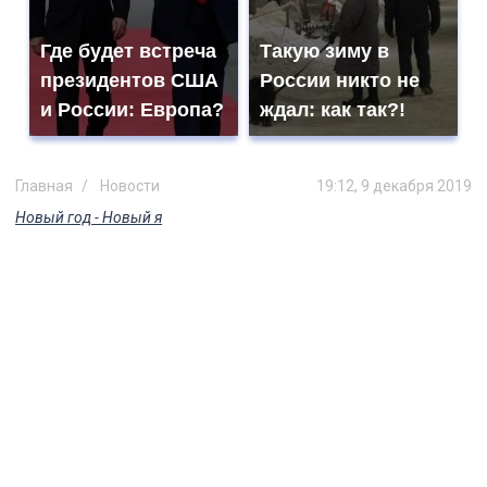
Где будет встреча
Такую зиму в
президентов США
России никто не
и России: Европа?
ждал: как так?!
Главная
Новости
19:12, 9 декабря 2019
Новый год - Новый я
Накормили бутербродами и
хачапури. Участницы проекта
«Новый год – новый я» начали
терять вес
Юля и Кристина уже три недели
интенсивно занимаются в фитнес-центре
«Венец» и у них есть все шансы добиться
своей цели и похудеть к Новому году.