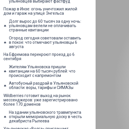
ульяновцев выбирают фастфуд
Пожар в Инзе: огонь уничтожил жилой
дом и гараж на улице Энгельса
Долг вырос до 60 тысяч за одну ночь:
ульяновцам велели не оплачивать
странные квитанции
Огород сегодня советовали оставить
в покое: что отмечают ульяновцы 6
августа
На Ефремова перекроют проезд до 6
сентября
Жителям Ульяновска пришли
квитанции на 60 тысяч рублей: что
происходит с капремонтом
Автобусный раздрай в Ульяновской
области: воры, тарифы и СИМАЗы
Wildberries готовит выход на рынок
мессенджеров: уже зарегистрировано
более 170 доменов
На здании ульяновского травмпункта
открыли мемориальную доску в честь
декабриста Рылеева
Ульяновская «Волга» приглашает