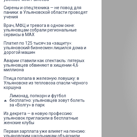
Сирены и спецтехника — не повод для
паники: в Ульяновской области проводят
учения
Врач, МФЦ и тревога в одном окне:
ульяновцам собрали региональные
сервисы в MAX
Платил по 125 тысяч за «защиту»:
ульяновский бизнесмен лишился дома и
дорогой машин
Аварии ставили как спектакль: пятерых
ульяновцев обвиняют в хищении 4,6
миллиона
Птица попала в железную ловушку: в
Ульяновске из тепловоза спасли чёрного
коршуна
Лимонад, попкорн и футбол
бесплатно: ульяновцев зовут болеть
за «Волгу» в парк
Из декрета — в новую профессию:
ульяновок пригласили в бесплатные
женские клубы
Первая зарплата уже влияет на пенсию:
ульяновским школьникам объяснили