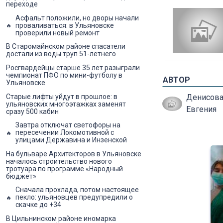
переходе
Асфальт положили, но дворы начали
проваливаться: в Ульяновске
проверили новый ремонт
В Старомайнском районе спасатели
достали из воды труп 51-летнего
Росгвардейцы старше 35 лет разыграли
чемпионат ПФО по мини-футболу в
АВТОР
Ульяновске
Старые лифты уйдут в прошлое: в
Денисов
ульяновских многоэтажках заменят
Евгения
сразу 500 кабин
Завтра отключат светофоры на
пересечении Локомотивной с
улицами Державина и Инзенской
На бульваре Архитекторов в Ульяновске
началось строительство нового
тротуара по программе «Народный
бюджет»
Сначала прохлада, потом настоящее
пекло: ульяновцев предупредили о
скачке до +34
В Цильнинском районе иномарка