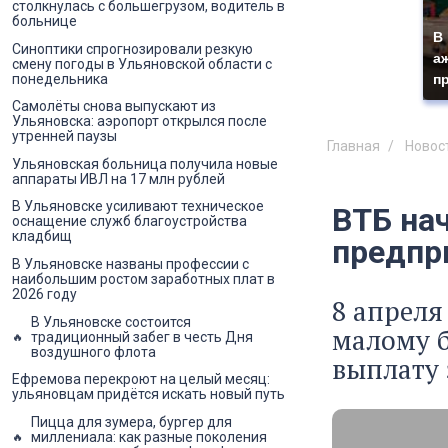
столкнулась с большегрузом, водитель в
больнице
В
Синоптики спрогнозировали резкую
а
смену погоды в Ульяновской области с
понедельника
п
Самолёты снова выпускают из
Ульяновска: аэропорт открылся после
утренней паузы
Главная
Новос
Ульяновская больница получила новые
аппараты ИВЛ на 17 млн рублей
В Ульяновске усиливают техническое
ВТБ на
оснащение служб благоустройства
кладбищ
предпр
В Ульяновске названы профессии с
наибольшим ростом заработных плат в
2026 году
8 апреля
В Ульяновске состоится
малому 
традиционный забег в честь Дня
воздушного флота
выплату 
Ефремова перекроют на целый месяц:
ульяновцам придётся искать новый путь
Пицца для зумера, бургер для
миллениала: как разные поколения