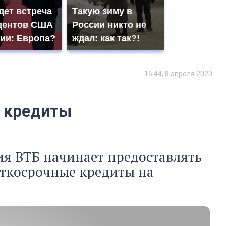
дет встреча
Такую зиму в
дентов США
России никто не
сии: Европа?
ждал: как так?!
15:44, 8 апреля 2020
е кредиты
вия ВТБ начинает предоставлять
ткосрочные кредиты на