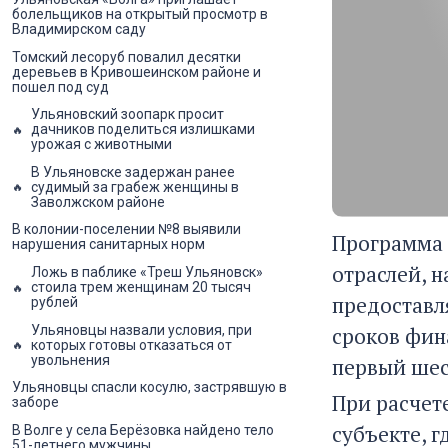
болельщиков на открытый просмотр в
Владимирском саду
Томский лесоруб повалил десятки
деревьев в Кривошеинском районе и
пошел под суд
Ульяновский зоопарк просит
дачников поделиться излишками
урожая с животными
В Ульяновске задержан ранее
судимый за грабеж женщины в
Заволжском районе
В колонии-поселении №8 выявили
Программа 
нарушения санитарных норм
отраслей, 
Ложь в паблике «Треш Ульяновск»
стоила трем женщинам 20 тысяч
предоставл
рублей
Ульяновцы назвали условия, при
сроков фин
которых готовы отказаться от
увольнения
первый шес
Ульяновцы спасли косулю, застрявшую в
При расчет
заборе
субъекте, 
В Волге у села Берёзовка найдено тело
51-летнего мужчины