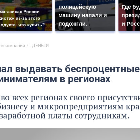
полицейскую
Где бу
 магазинах России
машину напали и
прези
жиотаж из-за этого
подожгли.
и Рос
родукта: что купить?
ти компаний
ДЕНЬГИ
чал выдавать беспроцентны
инимателям в регионах
 во всех регионах своего присутст
бизнесу и микропредприятиям кра
заработной платы сотрудникам.