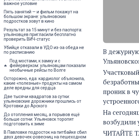
важное условие
Пять занятий — и фильм покажут на
большом экране: ульяновских
подростков зовут в кино
Результат за 15 минут и без паспорта:
ульяновцев пригласили бесплатно
проверить ВИЧ-статус
Убийце отказали в УДО из-за обеда не
В дежурную
по расписанию
Ульяновско
Под мостами, к замку и с
фейерверком: ульяновцам показали
необычные рейсы по Волге
Участковый
Осторожно, еда: кардиолог объяснила,
безработны
какие «полезные» продукты на самом
деле вредны для сердца
проник в ч
Две тысячи квадратов за сутки:
устроенног
ульяновские дорожники прошлись от
Кротовки до Арского
На сегодня
До отопления месяц, а порывов ещё
больше сотни: Ульяновск торопят
возбудили 
подготовить к зиме
ЧИТАЙТЕ Т
В Павловке подросток на питбайке сбил
двух девочек-ровесниц на пешеходном