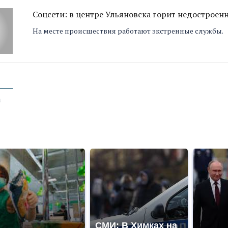
Соцсети: в центре Ульяновска горит недострое
На месте происшествия работают экстренные службы.
а
СМИ: В Химках на