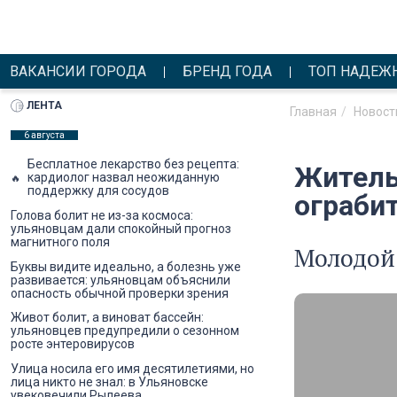
ВАКАНСИИ ГОРОДА
БРЕНД ГОДА
ТОП НАДЕЖ
ЛЕНТА
Главная
Новост
6 августа
Бесплатное лекарство без рецепта:
Житель
кардиолог назвал неожиданную
поддержку для сосудов
ограби
Голова болит не из-за космоса:
ульяновцам дали спокойный прогноз
магнитного поля
Молодой 
Буквы видите идеально, а болезнь уже
развивается: ульяновцам объяснили
опасность обычной проверки зрения
Живот болит, а виноват бассейн:
ульяновцев предупредили о сезонном
росте энтеровирусов
Улица носила его имя десятилетиями, но
лица никто не знал: в Ульяновске
увековечили Рылеева