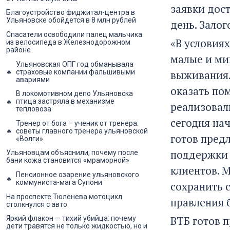
заявки дос
Благоустройство фиджитал-центра в
Ульяновске обойдется в 8 млн рублей
день. Залог
Спасатели освободили палец мальчика
«В условия
из велосипеда в Железнодорожном
районе
малые и ми
Ульяновская ОПГ год обманывала
страховые компании фальшивыми
выживания.
авариями
оказать пом
В локомотивном депо Ульяновска
птица застряла в механизме
реализовал
тепловоза
сегодня на
Тренер от бога – ученик от тренера:
советы главного тренера ульяновской
готов пред
«Волги»
поддержки 
Ульяновцам объяснили, почему после
бани кожа становится «мраморной»
клиентов. 
Пенсионное озарение ульяновского
коммуниста-мага Супони
сохранить 
На проспекте Тюленева мотоцикл
правления 
столкнулся с авто
ВТБ готов 
Яркий флакон — тихий убийца: почему
дети травятся не только жидкостью, но и