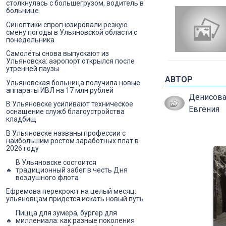
столкнулась с большегрузом, водитель в
больнице
Синоптики спрогнозировали резкую
смену погоды в Ульяновской области с
понедельника
Самолёты снова выпускают из
Ульяновска: аэропорт открылся после
утренней паузы
АВТОР
Ульяновская больница получила новые
аппараты ИВЛ на 17 млн рублей
Денисов
В Ульяновске усиливают техническое
Евгения
оснащение служб благоустройства
кладбищ
В Ульяновске названы профессии с
наибольшим ростом заработных плат в
2026 году
В Ульяновске состоится
традиционный забег в честь Дня
воздушного флота
Ефремова перекроют на целый месяц:
ульяновцам придётся искать новый путь
Пицца для зумера, бургер для
миллениала: как разные поколения