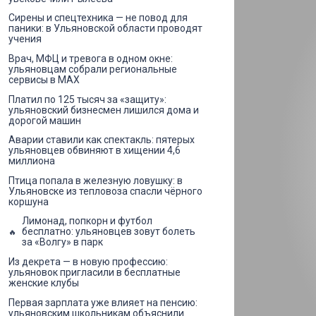
Сирены и спецтехника — не повод для
паники: в Ульяновской области проводят
учения
Врач, МФЦ и тревога в одном окне:
ульяновцам собрали региональные
сервисы в MAX
Платил по 125 тысяч за «защиту»:
ульяновский бизнесмен лишился дома и
дорогой машин
Аварии ставили как спектакль: пятерых
ульяновцев обвиняют в хищении 4,6
миллиона
Птица попала в железную ловушку: в
Ульяновске из тепловоза спасли чёрного
коршуна
Лимонад, попкорн и футбол
бесплатно: ульяновцев зовут болеть
за «Волгу» в парк
Из декрета — в новую профессию:
ульяновок пригласили в бесплатные
женские клубы
Первая зарплата уже влияет на пенсию:
ульяновским школьникам объяснили