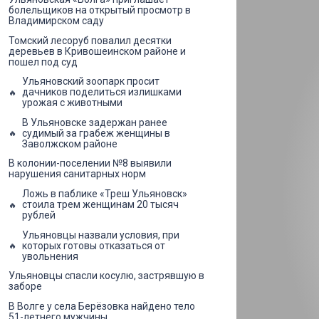
болельщиков на открытый просмотр в
Владимирском саду
Томский лесоруб повалил десятки
деревьев в Кривошеинском районе и
пошел под суд
Ульяновский зоопарк просит
дачников поделиться излишками
урожая с животными
В Ульяновске задержан ранее
судимый за грабеж женщины в
Заволжском районе
В колонии-поселении №8 выявили
нарушения санитарных норм
Ложь в паблике «Треш Ульяновск»
стоила трем женщинам 20 тысяч
рублей
Ульяновцы назвали условия, при
которых готовы отказаться от
увольнения
Ульяновцы спасли косулю, застрявшую в
заборе
В Волге у села Берёзовка найдено тело
51-летнего мужчины