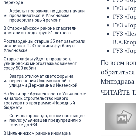
переходе
ГУЗ «Гор
Асфальт положили, но дворы начали
ГУЗ «Гор
проваливаться: в Ульяновске
проверили новый ремонт
ГУЗ «Гор
В Старомайнском районе спасатели
ГУЗ «Це
достали из воды труп 51-летнего
В.А.Егор
Росгвардейцы старше 35 лет разыграли
чемпионат ПФО по мини-футболу в
ГУЗ «Го
Ульяновске
Старые лифты уйдут в прошлое: в
По всем во
ульяновских многоэтажках заменят
сразу 500 кабин
обратиться
Завтра отключат светофоры на
Минздрава п
пересечении Локомотивной с
улицами Державина и Инзенской
ЧИТАЙТЕ Т
На бульваре Архитекторов в Ульяновске
началось строительство нового
тротуара по программе «Народный
бюджет»
Сначала прохлада, потом настоящее
пекло: ульяновцев предупредили о
скачке до +34
В Цильнинском районе иномарка