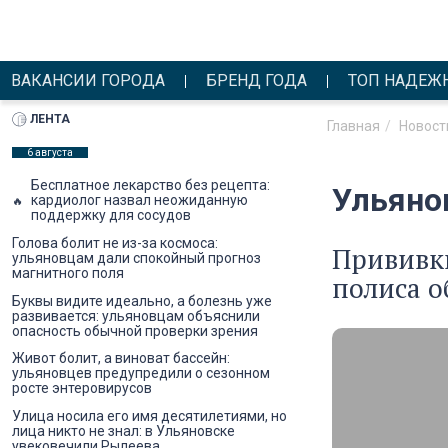
ВАКАНСИИ ГОРОДА
БРЕНД ГОДА
ТОП НАДЕЖ
ЛЕНТА
Главная
Новост
6 августа
Бесплатное лекарство без рецепта:
Ульяно
кардиолог назвал неожиданную
поддержку для сосудов
Голова болит не из-за космоса:
Прививки
ульяновцам дали спокойный прогноз
магнитного поля
полиса о
Буквы видите идеально, а болезнь уже
развивается: ульяновцам объяснили
опасность обычной проверки зрения
Живот болит, а виноват бассейн:
ульяновцев предупредили о сезонном
росте энтеровирусов
Улица носила его имя десятилетиями, но
лица никто не знал: в Ульяновске
увековечили Рылеева