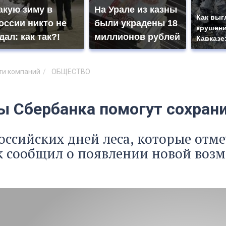
акую зиму в
На Урале из казны
Как выг
оссии никто не
были украдены 18
крушени
дал: как так?!
миллионов рублей
Кавказе
ти компаний
ОБЩЕСТВО
ы Сбербанка помогут сохран
Российских дней леса, которые отм
 сообщил о появлении новой возм