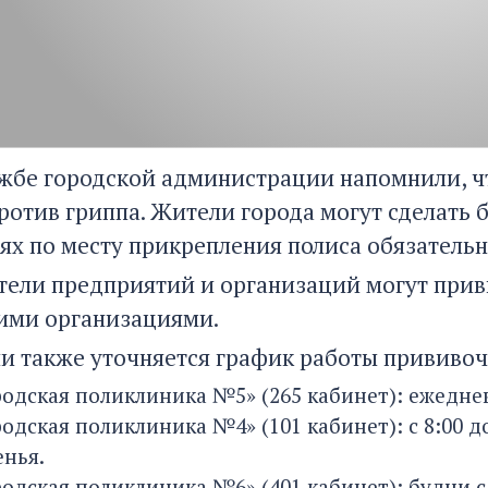
ужбе городской администрации напомнили, чт
ротив гриппа. Жители города могут сделать
ях по месту прикрепления полиса обязатель
тели предприятий и организаций могут приви
ими организациями.
и также уточняется график работы прививоч
родская поликлиника №5» (265 кабинет): ежедневн
родская поликлиника №4» (101 кабинет): с 8:00 д
енья.
одская поликлиника №6» (401 кабинет): будни с 8: