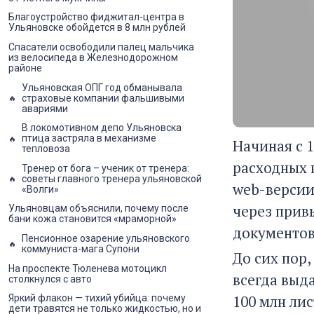
Благоустройство фиджитал-центра в
Ульяновске обойдется в 8 млн рублей
Спасатели освободили палец мальчика
из велосипеда в Железнодорожном
районе
Ульяновская ОПГ год обманывала
страховые компании фальшивыми
авариями
В локомотивном депо Ульяновска
птица застряла в механизме
Начиная с 
тепловоза
расходных 
Тренер от бога – ученик от тренера:
советы главного тренера ульяновской
web-версии
«Волги»
через прив
Ульяновцам объяснили, почему после
бани кожа становится «мраморной»
документов
Пенсионное озарение ульяновского
коммуниста-мага Супони
До сих пор,
На проспекте Тюленева мотоцикл
всегда выд
столкнулся с авто
100 млн лис
Яркий флакон — тихий убийца: почему
дети травятся не только жидкостью, но и