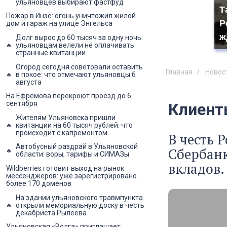
ульяновцев выбирают фастфуд
Т
Пожар в Инзе: огонь уничтожил жилой
Р
дом и гараж на улице Энгельса
ж
Долг вырос до 60 тысяч за одну ночь:
ульяновцам велели не оплачивать
странные квитанции
Огород сегодня советовали оставить
Главная
Новос
в покое: что отмечают ульяновцы 6
августа
На Ефремова перекроют проезд до 6
сентября
Клиент
Жителям Ульяновска пришли
квитанции на 60 тысяч рублей: что
происходит с капремонтом
В честь 
Автобусный раздрай в Ульяновской
Сбербанк
области: воры, тарифы и СИМАЗы
вкладов.
Wildberries готовит выход на рынок
мессенджеров: уже зарегистрировано
более 170 доменов
На здании ульяновского травмпункта
открыли мемориальную доску в честь
декабриста Рылеева
Ульяновская «Волга» приглашает