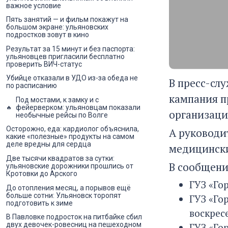
важное условие
Пять занятий — и фильм покажут на
большом экране: ульяновских
подростков зовут в кино
Результат за 15 минут и без паспорта:
ульяновцев пригласили бесплатно
проверить ВИЧ-статус
Убийце отказали в УДО из-за обеда не
В пресс-сл
по расписанию
кампания п
Под мостами, к замку и с
фейерверком: ульяновцам показали
организаци
необычные рейсы по Волге
Осторожно, еда: кардиолог объяснила,
А руководи
какие «полезные» продукты на самом
деле вредны для сердца
медицинск
Две тысячи квадратов за сутки:
В сообщени
ульяновские дорожники прошлись от
Кротовки до Арского
ГУЗ «Го
До отопления месяц, а порывов ещё
больше сотни: Ульяновск торопят
ГУЗ «Го
подготовить к зиме
воскрес
В Павловке подросток на питбайке сбил
двух девочек-ровесниц на пешеходном
ГУЗ «Гор