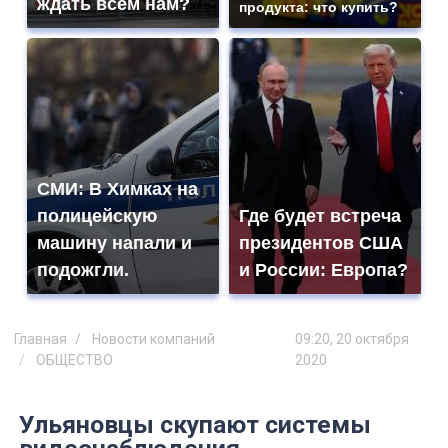
ждать всем нам?
продукта: что купить?
СМИ: В Химках на
полицейскую
Где будет встреча
машину напали и
президентов США
подожгли.
и России: Европа?
Главная
Новости компаний
09:20, 20 октября
ОБЩЕСТВО
2020
Ульяновцы скупают системы