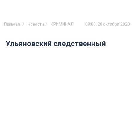
Главная
Новости
КРИМИНАЛ
09:00, 20 октября 2020
Ульяновский следственный
комитет возбудил уголовное дело
в отношении представителей
регионального Минстроя
​​​​​​​Должностные лица ответят за халатность
во время предоставления жилья детям-
сиротам.