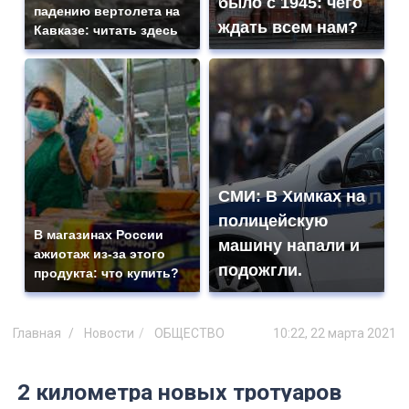
было с 1945: чего
падению вертолета на
ждать всем нам?
Кавказе: читать здесь
СМИ: В Химках на
полицейскую
В магазинах России
машину напали и
ажиотаж из-за этого
подожгли.
продукта: что купить?
Главная
Новости
ОБЩЕСТВО
10:22, 22 марта 2021
2 километра новых тротуаров