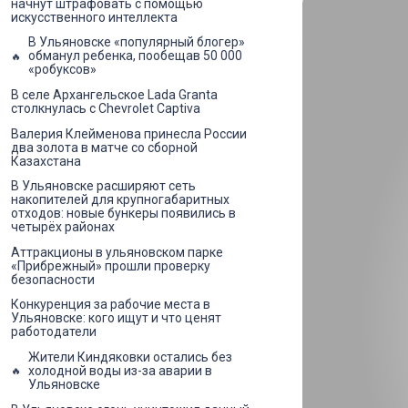
начнут штрафовать с помощью
искусственного интеллекта
В Ульяновске «популярный блогер»
обманул ребенка, пообещав 50 000
«робуксов»
В селе Архангельское Lada Granta
столкнулась с Chevrolet Captiva
Валерия Клейменова принесла России
два золота в матче со сборной
Казахстана
В Ульяновске расширяют сеть
накопителей для крупногабаритных
отходов: новые бункеры появились в
четырёх районах
Аттракционы в ульяновском парке
«Прибрежный» прошли проверку
безопасности
Конкуренция за рабочие места в
Ульяновске: кого ищут и что ценят
работодатели
Жители Киндяковки остались без
холодной воды из-за аварии в
Ульяновске