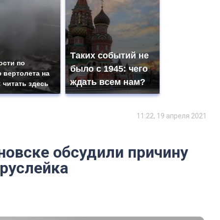
Таких событий не
ости по
было с 1945: чего
 вертолета на
ждать всем нам?
: читать здесь
11:22, 19 апреля 2021
яновске обсудили причину
Труслейка