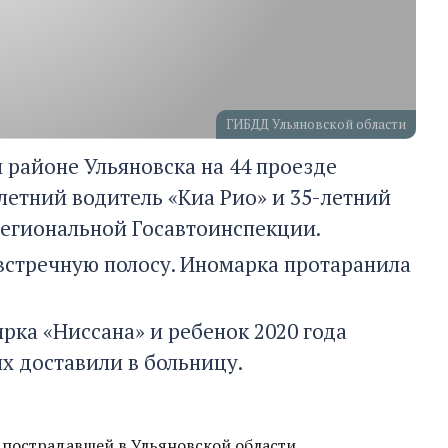
ГИБДД Ульяновской области
м районе Ульяновска на 44 проезде
летний водитель «Киа Рио» и 35-летний
региональной Госавтоинспекции.
 встречную полосу. Иномарка протаранила
рка «Ниссана» и ребенок 2020 года
х доставили в больницу.
с пострадавшей в Ульяновской области