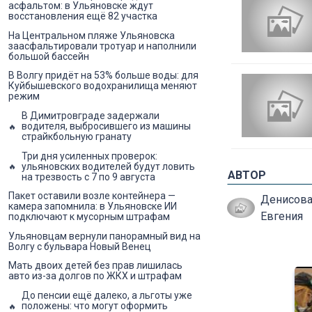
асфальтом: в Ульяновске ждут
восстановления ещё 82 участка
На Центральном пляже Ульяновска
заасфальтировали тротуар и наполнили
большой бассейн
В Волгу придёт на 53% больше воды: для
Куйбышевского водохранилища меняют
режим
В Димитровграде задержали
водителя, выбросившего из машины
страйкбольную гранату
Три дня усиленных проверок:
ульяновских водителей будут ловить
АВТОР
на трезвость с 7 по 9 августа
Пакет оставили возле контейнера —
Денисов
камера запомнила: в Ульяновске ИИ
Евгения
подключают к мусорным штрафам
Ульяновцам вернули панорамный вид на
Волгу с бульвара Новый Венец
Мать двоих детей без прав лишилась
авто из-за долгов по ЖКХ и штрафам
До пенсии ещё далеко, а льготы уже
положены: что могут оформить