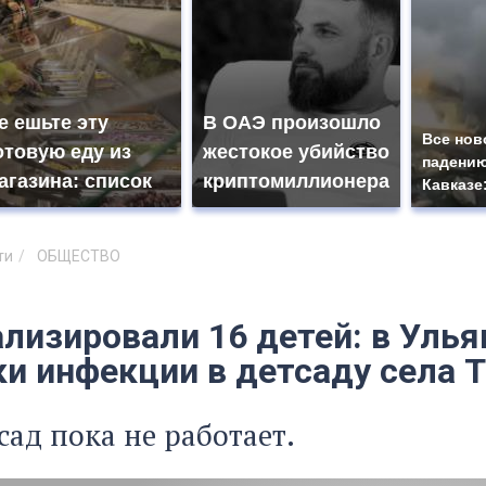
е ешьте эту
В ОАЭ произошло
Все нов
отовую еду из
жестокое убийство
падению
агазина: список
криптомиллионера
Кавказе
ти
ОБЩЕСТВО
ализировали 16 детей: в Уль
и инфекции в детсаду села 
сад пока не работает.