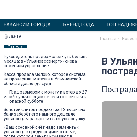
ВАКАНСИИ ГОРОДА
БРЕНД ГОДА
ТОП НАДЕЖ
ЛЕНТА
Главная
Новост
7 августа
Руководитель продержался чуть больше
В Улья
месяца: в «Ульяновскэнерго» снова
поменяли управление
постра
Касса продала молоко, которое система
не проверила: магазин в Ульяновской
области дошёл до суда
Пострада
Град размером с монету и ветер до 27
м/с: ульяновцам велели готовиться к
опасной субботе
Золотой слиток продают за 12 тысяч, но
банк заберёт его намного дешевле:
ульяновцам раскрыли главную ловушку
«Ваш основной счёт надо заменить»:
ульяновцев предупредили о схеме,
после которой деньги исчезают в