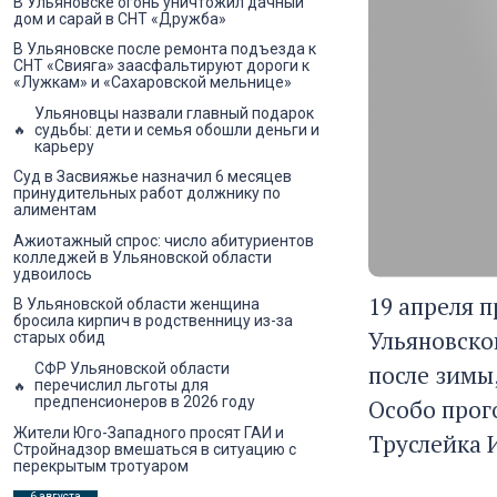
В Ульяновске огонь уничтожил дачный
дом и сарай в СНТ «Дружба»
В Ульяновске после ремонта подъезда к
СНТ «Свияга» заасфальтируют дороги к
«Лужкам» и «Сахаровской мельнице»
Ульяновцы назвали главный подарок
судьбы: дети и семья обошли деньги и
карьеру
Суд в Засвияжье назначил 6 месяцев
принудительных работ должнику по
алиментам
Ажиотажный спрос: число абитуриентов
колледжей в Ульяновской области
удвоилось
19 апреля 
В Ульяновской области женщина
бросила кирпич в родственницу из-за
Ульяновско
старых обид
после зимы
СФР Ульяновской области
перечислил льготы для
предпенсионеров в 2026 году
Особо прог
Жители Юго-Западного просят ГАИ и
Труслейка 
Стройнадзор вмешаться в ситуацию с
перекрытым тротуаром
6 августа