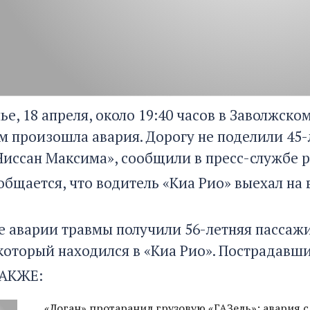
ье, 18 апреля, около 19:40 часов в Заволжско
 произошла авария. Дорогу не поделили 45-
Ниссан Максима», сообщили в пресс-службе 
ообщается, что водитель «Киа Рио» выехал на
те аварии травмы получили 56-летняя пассажи
который находился в «Киа Рио». Пострадавши
АКЖЕ:
«Логан» протаранил грузовую «ГАЗель»: авария 