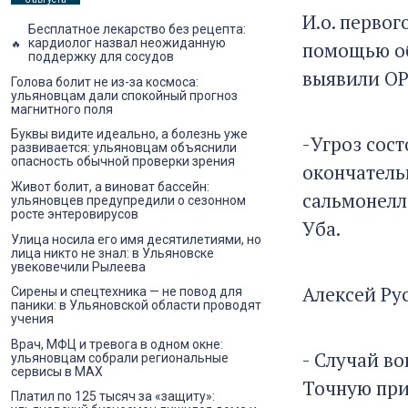
И.о. первог
Бесплатное лекарство без рецепта:
кардиолог назвал неожиданную
помощью об
поддержку для сосудов
выявили ОР
Голова болит не из-за космоса:
ульяновцам дали спокойный прогноз
магнитного поля
Буквы видите идеально, а болезнь уже
-Угроз сос
развивается: ульяновцам объяснили
опасность обычной проверки зрения
окончатель
Живот болит, а виноват бассейн:
сальмонелл
ульяновцев предупредили о сезонном
росте энтеровирусов
Уба.
Улица носила его имя десятилетиями, но
лица никто не знал: в Ульяновске
увековечили Рылеева
Алексей Ру
Сирены и спецтехника — не повод для
паники: в Ульяновской области проводят
учения
Врач, МФЦ и тревога в одном окне:
- Случай в
ульяновцам собрали региональные
сервисы в MAX
Точную при
Платил по 125 тысяч за «защиту»: