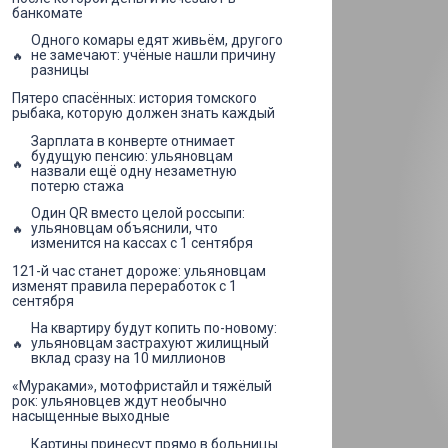
банкомате
Одного комары едят живьём, другого
не замечают: учёные нашли причину
разницы
Пятеро спасённых: история томского
рыбака, которую должен знать каждый
Зарплата в конверте отнимает
будущую пенсию: ульяновцам
назвали ещё одну незаметную
потерю стажа
Один QR вместо целой россыпи:
ульяновцам объяснили, что
изменится на кассах с 1 сентября
121-й час станет дороже: ульяновцам
изменят правила переработок с 1
сентября
На квартиру будут копить по-новому:
ульяновцам застрахуют жилищный
вклад сразу на 10 миллионов
«Мураками», мотофристайл и тяжёлый
рок: ульяновцев ждут необычно
насыщенные выходные
Картины принесут прямо в больницы