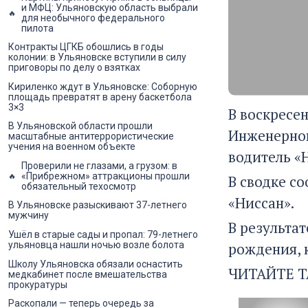
и МФЦ: Ульяновскую область выбрали
для необычного федерального
пилота
Контракты ЦГКБ обошлись в годы
колонии: в Ульяновске вступили в силу
приговоры по делу о взятках
Кириленко ждут в Ульяновске: Соборную
площадь превратят в арену баскетбола
3×3
В воскресен
В Ульяновской области прошли
Инженерном
масштабные антитеррористические
учения на военном объекте
водитель «
Проверили не глазами, а грузом: в
«Прибрежном» аттракционы прошли
В сводке с
обязательный техосмотр
«Ниссан».
В Ульяновске разыскивают 37-летнего
мужчину
В результа
Ушёл в старые сады и пропал: 79-летнего
рождения, 
ульяновца нашли ночью возле болота
Школу Ульяновска обязали оснастить
ЧИТАЙТЕ Т
медкабинет после вмешательства
прокуратуры
Раскопали — теперь очередь за