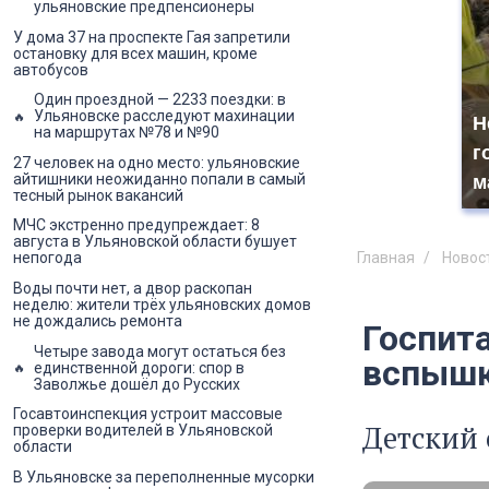
ульяновские предпенсионеры
У дома 37 на проспекте Гая запретили
остановку для всех машин, кроме
автобусов
Один проездной — 2233 поездки: в
Ульяновске расследуют махинации
Н
на маршрутах №78 и №90
г
27 человек на одно место: ульяновские
айтишники неожиданно попали в самый
м
тесный рынок вакансий
МЧС экстренно предупреждает: 8
августа в Ульяновской области бушует
Главная
Новос
непогода
Воды почти нет, а двор раскопан
неделю: жители трёх ульяновских домов
не дождались ремонта
Госпит
Четыре завода могут остаться без
вспышк
единственной дороги: спор в
Заволжье дошёл до Русских
Госавтоинспекция устроит массовые
Детский 
проверки водителей в Ульяновской
области
В Ульяновске за переполненные мусорки