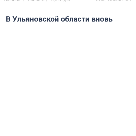
В Ульяновской области вновь
прозвучат сто лучших песен
Фестиваль вновь соберет лучшие
самодеятельные коллективы области.