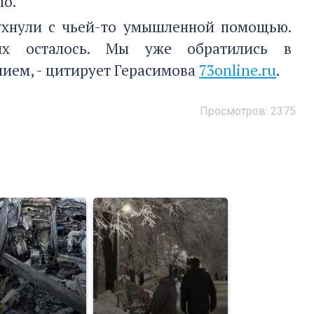
ло.
рухнули с чьей-то умышленной помощью.
их осталось. Мы уже обратились в
ием, - цитирует Герасимова
73online.ru
.
Просмотров: 2375