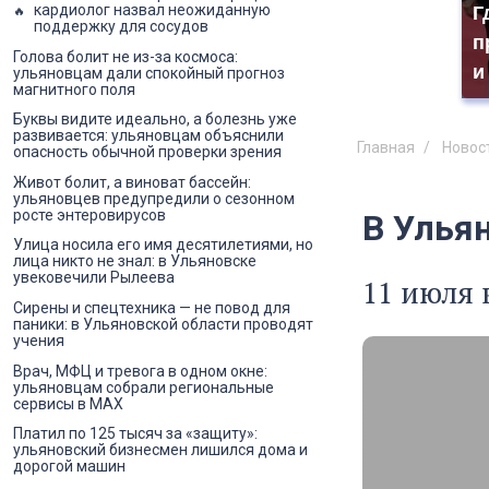
кардиолог назвал неожиданную
Г
поддержку для сосудов
п
Голова болит не из-за космоса:
и
ульяновцам дали спокойный прогноз
магнитного поля
Буквы видите идеально, а болезнь уже
развивается: ульяновцам объяснили
Главная
Новос
опасность обычной проверки зрения
Живот болит, а виноват бассейн:
ульяновцев предупредили о сезонном
росте энтеровирусов
В Улья
Улица носила его имя десятилетиями, но
лица никто не знал: в Ульяновске
увековечили Рылеева
11 июля 
Сирены и спецтехника — не повод для
паники: в Ульяновской области проводят
учения
Врач, МФЦ и тревога в одном окне:
ульяновцам собрали региональные
сервисы в MAX
Платил по 125 тысяч за «защиту»:
ульяновский бизнесмен лишился дома и
дорогой машин