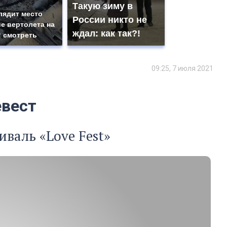
Такую зиму в
лядит место
России никто не
е вертолета на
ждал: как так?!
: смотреть
09:25, 7 июля 2021
евест
иваль «Love Fest»