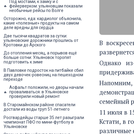
Под мостами, к замку и с
фейерверком: ульяновцам показали
необычные рейсы по Волге
Осторожно, еда: кардиолог объяснила,
какие «полезные» продукты на самом
деле вредны для сердца
Две тысячи квадратов за сутки:
ульяновские дорожники прошлись от
В воскресе
Кротовки до Арского
развернетс
До отопления месяц, а порывов ещё
больше сотни: Ульяновск торопят
Однако из
подготовить к зиме
В Павловке подросток на питбайке сбил
придержива
двух девочек-ровесниц на пешеходном
переходе
Напомним,
Асфальт положили, но дворы начали
демонстра
проваливаться: в Ульяновске
проверили новый ремонт
семейный р
В Старомайнском районе спасатели
достали из воды труп 51-летнего
11 июля в 
Росгвардейцы старше 35 лет разыграли
Кстати, в 
чемпионат ПФО по мини-футболу в
Ульяновске
различные 