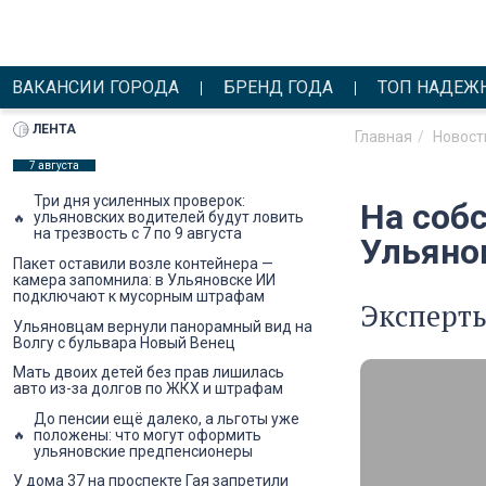
ВАКАНСИИ ГОРОДА
БРЕНД ГОДА
ТОП НАДЕЖ
ЛЕНТА
Главная
Новост
7 августа
Три дня усиленных проверок:
На соб
ульяновских водителей будут ловить
на трезвость с 7 по 9 августа
Ульяно
Пакет оставили возле контейнера —
камера запомнила: в Ульяновске ИИ
подключают к мусорным штрафам
Эксперт
Ульяновцам вернули панорамный вид на
Волгу с бульвара Новый Венец
Мать двоих детей без прав лишилась
авто из-за долгов по ЖКХ и штрафам
До пенсии ещё далеко, а льготы уже
положены: что могут оформить
ульяновские предпенсионеры
У дома 37 на проспекте Гая запретили