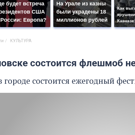
де будет встреча
На Урале из казны
Как выг
резидентов США
были украдены 18
крушени
 России: Европа?
миллионов рублей
Кавказе
ти
КУЛЬТУРА
новске состоится флешмоб н
в городе состоится ежегодный фест