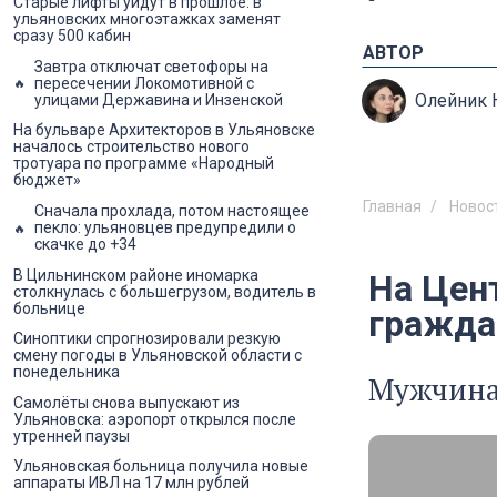
Старые лифты уйдут в прошлое: в
ульяновских многоэтажках заменят
сразу 500 кабин
АВТОР
Завтра отключат светофоры на
пересечении Локомотивной с
Олейник 
улицами Державина и Инзенской
На бульваре Архитекторов в Ульяновске
началось строительство нового
тротуара по программе «Народный
бюджет»
Главная
Новос
Сначала прохлада, потом настоящее
пекло: ульяновцев предупредили о
скачке до +34
В Цильнинском районе иномарка
На Цен
столкнулась с большегрузом, водитель в
больнице
гражда
Синоптики спрогнозировали резкую
смену погоды в Ульяновской области с
понедельника
Мужчина 
Самолёты снова выпускают из
Ульяновска: аэропорт открылся после
утренней паузы
Ульяновская больница получила новые
аппараты ИВЛ на 17 млн рублей