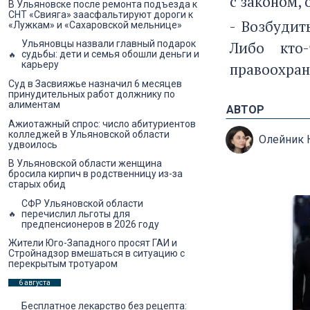
с законом,
В Ульяновске после ремонта подъезда к
СНТ «Свияга» заасфальтируют дороги к
- Возбудит
«Лужкам» и «Сахаровской мельнице»
Либо кто
Ульяновцы назвали главный подарок
судьбы: дети и семья обошли деньги и
карьеру
правоохран
Суд в Засвияжье назначил 6 месяцев
принудительных работ должнику по
алиментам
АВТОР
Ажиотажный спрос: число абитуриентов
колледжей в Ульяновской области
Олейник 
удвоилось
В Ульяновской области женщина
бросила кирпич в родственницу из-за
старых обид
СФР Ульяновской области
перечислил льготы для
предпенсионеров в 2026 году
Жители Юго-Западного просят ГАИ и
Стройнадзор вмешаться в ситуацию с
перекрытым тротуаром
6 августа
Бесплатное лекарство без рецепта: