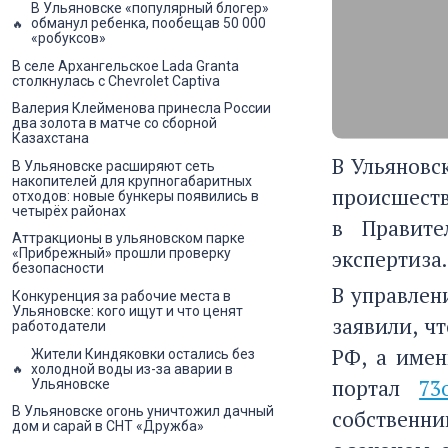
В Ульяновске «популярный блогер»
обманул ребенка, пообещав 50 000
«робуксов»
В селе Архангельское Lada Granta
столкнулась с Chevrolet Captiva
Валерия Клейменова принесла России
два золота в матче со сборной
Казахстана
В Ульяновс
В Ульяновске расширяют сеть
накопителей для крупногабаритных
происшеств
отходов: новые бункеры появились в
четырёх районах
в Правите
Аттракционы в ульяновском парке
экспертиза.
«Прибрежный» прошли проверку
безопасности
В управлен
Конкуренция за рабочие места в
Ульяновске: кого ищут и что ценят
заявили, ч
работодатели
РФ, а имен
Жители Киндяковки остались без
холодной воды из-за аварии в
портал
73
Ульяновске
В Ульяновске огонь уничтожил дачный
собственни
дом и сарай в СНТ «Дружба»