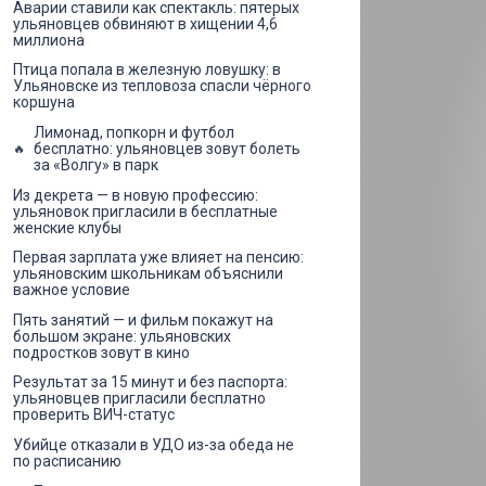
Аварии ставили как спектакль: пятерых
ульяновцев обвиняют в хищении 4,6
миллиона
Птица попала в железную ловушку: в
Ульяновске из тепловоза спасли чёрного
коршуна
Лимонад, попкорн и футбол
бесплатно: ульяновцев зовут болеть
за «Волгу» в парк
Из декрета — в новую профессию:
ульяновок пригласили в бесплатные
женские клубы
Первая зарплата уже влияет на пенсию:
ульяновским школьникам объяснили
важное условие
Пять занятий — и фильм покажут на
большом экране: ульяновских
подростков зовут в кино
Результат за 15 минут и без паспорта:
ульяновцев пригласили бесплатно
проверить ВИЧ-статус
Убийце отказали в УДО из-за обеда не
по расписанию