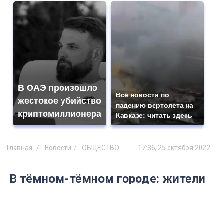
В ОАЭ произошло
Все новости по
жестокое убийство
падению вертолета на
криптомиллионера
Кавказе: читать здесь
Главная
Новости
ОБЩЕСТВО
17:36, 25 октября 2022
В тёмном-тёмном городе: жители
Ульяновска назвали адреса, где
можно переломать ноги из-за
негорящих фонарей