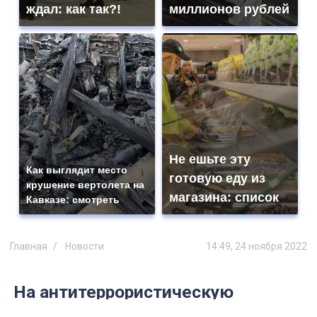
ждал: как так?!
миллионов рублей
Не ешьте эту
Как выглядит место
готовую еду из
крушение вертолета на
магазина: список
Кавказе: смотреть
Главная
Новости
14:49, 24 ноября 2022
На антитеррористическую
безопасность ульяновских школ и