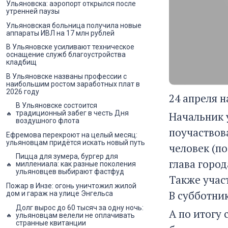
Ульяновска: аэропорт открылся после
утренней паузы
Ульяновская больница получила новые
аппараты ИВЛ на 17 млн рублей
В Ульяновске усиливают техническое
оснащение служб благоустройства
кладбищ
В Ульяновске названы профессии с
наибольшим ростом заработных плат в
2026 году
24 апреля 
В Ульяновске состоится
традиционный забег в честь Дня
Начальник 
воздушного флота
поучаствов
Ефремова перекроют на целый месяц:
ульяновцам придётся искать новый путь
человек (п
Пицца для зумера, бургер для
глава город
миллениала: как разные поколения
ульяновцев выбирают фастфуд
Также учас
Пожар в Инзе: огонь уничтожил жилой
В субботни
дом и гараж на улице Энгельса
Долг вырос до 60 тысяч за одну ночь:
А по итогу
ульяновцам велели не оплачивать
странные квитанции