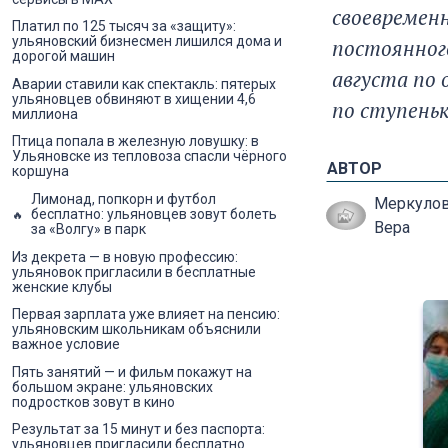
своевремен
Платил по 125 тысяч за «защиту»:
ульяновский бизнесмен лишился дома и
постоянног
дорогой машин
августа по
Аварии ставили как спектакль: пятерых
ульяновцев обвиняют в хищении 4,6
по ступеньк
миллиона
Птица попала в железную ловушку: в
Ульяновске из тепловоза спасли чёрного
АВТОР
коршуна
Лимонад, попкорн и футбол
Меркуло
бесплатно: ульяновцев зовут болеть
Вера
за «Волгу» в парк
Из декрета — в новую профессию:
ульяновок пригласили в бесплатные
женские клубы
Первая зарплата уже влияет на пенсию:
ульяновским школьникам объяснили
важное условие
Пять занятий — и фильм покажут на
большом экране: ульяновских
подростков зовут в кино
Результат за 15 минут и без паспорта:
ульяновцев пригласили бесплатно