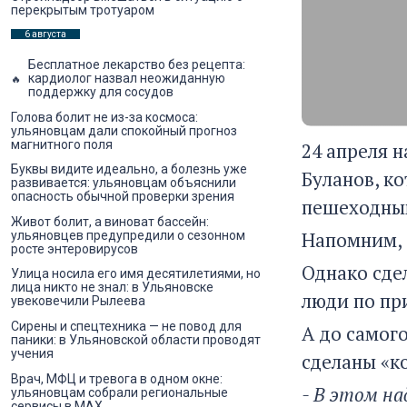
перекрытым тротуаром
6 августа
Бесплатное лекарство без рецепта:
кардиолог назвал неожиданную
поддержку для сосудов
Голова болит не из-за космоса:
ульяновцам дали спокойный прогноз
магнитного поля
24 апреля 
Буквы видите идеально, а болезнь уже
Буланов, к
развивается: ульяновцам объяснили
опасность обычной проверки зрения
пешеходным
Живот болит, а виноват бассейн:
Напомним, 
ульяновцев предупредили о сезонном
росте энтеровирусов
Однако сдел
Улица носила его имя десятилетиями, но
лица никто не знал: в Ульяновске
люди по при
увековечили Рылеева
Сирены и спецтехника — не повод для
А до самог
паники: в Ульяновской области проводят
учения
сделаны «к
Врач, МФЦ и тревога в одном окне:
- В этом н
ульяновцам собрали региональные
сервисы в MAX