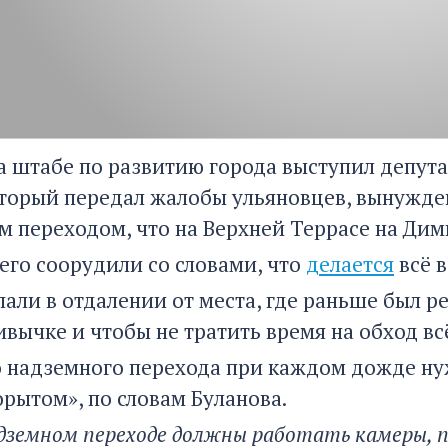
на штабе по развитию города выступил депут
оторый передал жалобы ульяновцев, вынужд
 переходом, что на Верхней Террасе на Дим
его соорудили со словами, что
делается
всё 
али в отдалении от места, где раньше был р
вычке и чтобы не тратить время на обход вс
о надземного перехода при каждом дожде нуж
орытом», по словам Буланова.
адземном переходе должны работать камеры,