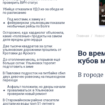
проверить ВИЧ-статус
Убийце отказали в УДО из-за обеда не
В
по расписанию
а
Под мостами, к замку и с
п
фейерверком: ульяновцам показали
необычные рейсы по Волге
Осторожно, еда: кардиолог объяснила,
Главная
Новос
какие «полезные» продукты на самом
деле вредны для сердца
Две тысячи квадратов за сутки:
ульяновские дорожники прошлись от
Во врем
Кротовки до Арского
кубов 
До отопления месяц, а порывов ещё
больше сотни: Ульяновск торопят
подготовить к зиме
В городе
В Павловке подросток на питбайке сбил
двух девочек-ровесниц на пешеходном
переходе
Асфальт положили, но дворы начали
проваливаться: в Ульяновске
проверили новый ремонт
В Старомайнском районе спасатели
достали из воды труп 51-летнего