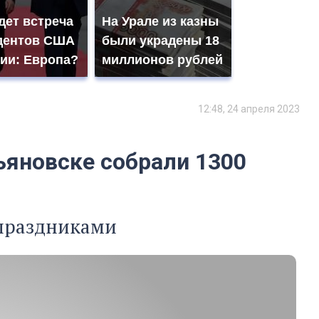
дет встреча
На Урале из казны
дентов США
были украдены 18
сии: Европа?
миллионов рублей
12:48, 24 апреля 2023
ьяновске собрали 1300
 праздниками