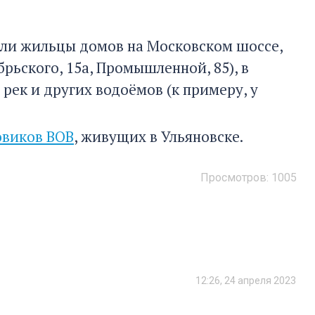
али жильцы домов на Московском шоссе,
брьского, 15а, Промышленной, 85), в
 рек и других водоёмов (к примеру, у
овиков ВОВ
, живущих в Ульяновске.
Просмотров:
1005
12:26, 24 апреля 2023