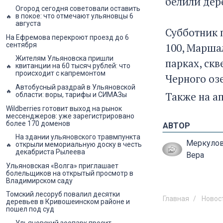
белили дер
Огород сегодня советовали оставить
в покое: что отмечают ульяновцы 6
августа
Субботник 
На Ефремова перекроют проезд до 6
сентября
100, Маршал
Жителям Ульяновска пришли
парках, скв
квитанции на 60 тысяч рублей: что
происходит с капремонтом
Черного оз
Автобусный раздрай в Ульяновской
Также на а
области: воры, тарифы и СИМАЗы
Wildberries готовит выход на рынок
мессенджеров: уже зарегистрировано
более 170 доменов
АВТОР
На здании ульяновского травмпункта
Меркуло
открыли мемориальную доску в честь
декабриста Рылеева
Вера
Ульяновская «Волга» приглашает
болельщиков на открытый просмотр в
Владимирском саду
Томский лесоруб повалил десятки
Главная
Новос
деревьев в Кривошеинском районе и
пошел под суд