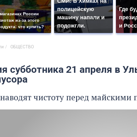
СМИ: В Химках на
полицейскую
Где бу
 магазинах России
машину напали и
прези
жиотаж из-за этого
подожгли.
и Рос
родукта: что купить?
ти
ОБЩЕСТВО
я субботника 21 апреля в Ул
мусора
 наводят чистоту перед майскими