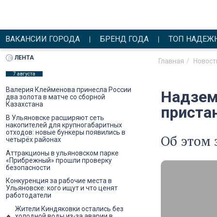
ВАКАНСИИ ГОРОДА
БРЕНД ГОДА
ТОП НАДЕЖ
ЛЕНТА
Главная
Новост
7 августа
Валерия Клейменова принесла России
Надзем
два золота в матче со сборной
Казахстана
приста
В Ульяновске расширяют сеть
накопителей для крупногабаритных
отходов: новые бункеры появились в
Об этом 
четырёх районах
Аттракционы в ульяновском парке
«Прибрежный» прошли проверку
безопасности
Конкуренция за рабочие места в
Ульяновске: кого ищут и что ценят
работодатели
Жители Киндяковки остались без
холодной воды из-за аварии в