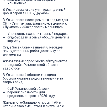
Ульяновске
В Ульяновске огонь уничтожил дачный
дом и сарай в СНТ «Дружба»
В Ульяновске после ремонта подъезда к
СНТ «Свияга» заасфальтируют дороги к
«Лужкам» и «Сахаровской мельнице»
Ульяновцы назвали главный подарок
судьбы: дети и семья обошли деньги и
карьеру
Суд в Засвияжье назначил 6 месяцев
принудительных работ должнику по
алиментам
Ажиотажный спрос: число абитуриентов
колледжей в Ульяновской области
удвоилось
В Ульяновской области женщина
бросила кирпич в родственницу из-за
старых обид
СФР Ульяновской области
перечислил льготы для
предпенсионеров в 2026 году
Жители Юго-Западного просят ГАИ и
Стройнадзор вмешаться в ситуацию с