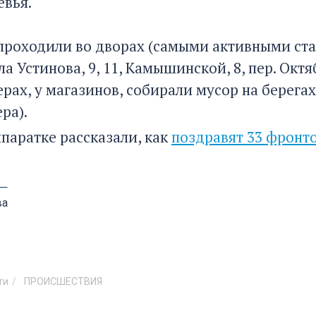
евья.
проходили во дворах (самыми активными ст
а Устинова, 9, 11, Камышинской, 8, пер. Октя
ерах, у магазинов, собирали мусор на берегах
ера).
ппаратке рассказали, как
поздравят 33 фронт
ва
ти
ПРОИСШЕСТВИЯ